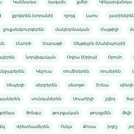
ն
Կաննադա
ղազախ
քմեր
Կինյարվանդա
)
քրդերեն (սորանի)
ղրղզ
Լաոս
լատիներե
լյուքսեմբուրգերեն
մակեդոնական
Մայթիլի
մ
են
Մաորի
Մարաթի
Մեյթեյլոն (Մանիպուրի)
ալերեն
նորվեգական
Օդիա (Օրիա)
Օրոմո
ենջաբերեն
Կեչուա
ռումիներեն
ռուսերեն
Սեպեդի
սերբերեն
սեսոթո
Շոնա
սինդի
պաներեն
սունդաներեն
Սուահիլի
շվեդ
Տա
գրինյա
Ցոնգա
թուրքական
թուրքմեն
Թվի
եկ
Վիետնամերեն
Ուելս
Քոսա
իդիշ
յո