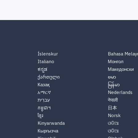
Íslenskur
Bahasa Melay
Italiano
Монгол
ಕನ್ನಡ
Македонски
ქართული
ဗမာ
Казақ
မြန်မာ
አማርኛ
Nederlands
עִברִית
नेपाली
កម្ពុជា។
日本
ខ្មែរ
Norsk
Kinyarwanda
ଓଡିଆ
Кыргызча
ଓଡିଆ