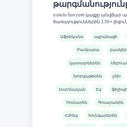
թարգմանություն
แปลประโยค.com կայքը անվճար
ծառայություններին 130+ լեզուն
Աֆրիկանս
ալբանացի
Բամբարա
բասկեր
կատալոներեն
Սեբուա
խորվաթերեն
չեխ
էստոնական
Էվ
ֆիլիպ
հունարեն
Գուարանին
Հմոնգ
հունգարերեն