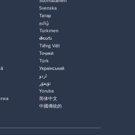
Suomalainen
Svenska
Татар
தமிழ்
Türkmen
తెలుగు
Tiếng Việt
Тоҷикӣ
Türk
că
Український
اردو
ئۇيغۇر
Yoruba
orwa
简体中文
中國傳統的