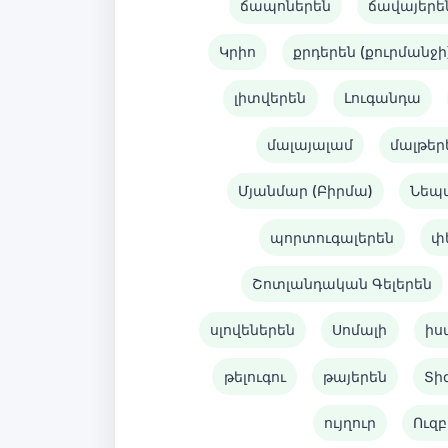
ճապոներեն
ճավայերե
Կրիո
քրդերեն (քուրմանջի
լիտվերեն
Լուգանդա
մալայալամ
մալթեր
Մյանմար (Բիրմա)
Նեպ
պորտուգալերեն
փ
Շոտլանդական Գելերեն
սլովեներեն
Սոմալի
իս
թելուգու
թայերեն
Տի
ույղուր
Ուզբ