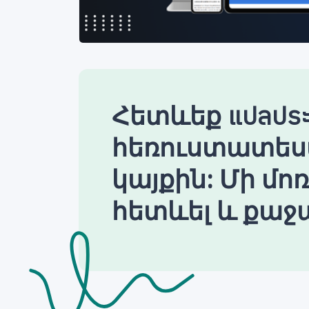
Հետևեք แปลประ
հեռուստատես
կայքին: Մի մո
հետևել և քաջա