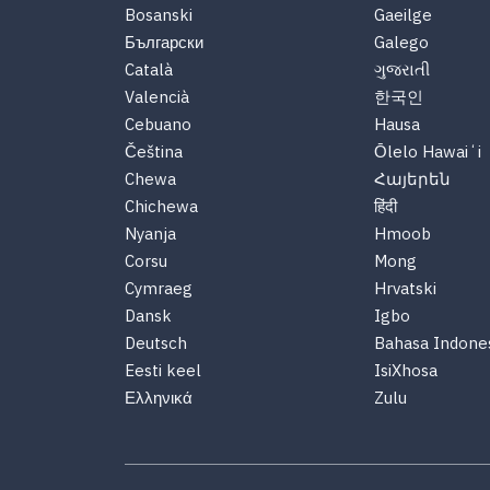
Bosanski
Gaeilge
Български
Galego
Català
ગુજરાતી
Valencià
한국인
Cebuano
Hausa
Čeština
Ōlelo Hawaiʻi
Chewa
Հայերեն
Chichewa
हिंदी
Nyanja
Hmoob
Corsu
Mong
Cymraeg
Hrvatski
Dansk
Igbo
Deutsch
Bahasa Indone
Eesti keel
IsiXhosa
Ελληνικά
Zulu