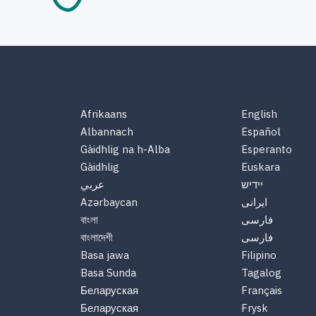
Afrikaans
English
Albannach
Español
Gàidhlig na h-Alba
Esperanto
Gàidhlig
Euskara
יידיש
عربي
Azərbaycan
ایرانی
বাংলা
فارسی
বাংলাদেশী
فارسی
Basa jawa
Filipino
Basa Sunda
Tagalog
Беларуская
Français
Беларуская
Frysk