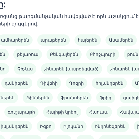
ը:
 առցանց թարգմանչական հավելված է, որն աջակցում
երի զույգերով:
ամհարերեն
արաբերեն
հայերեն
Ասամերեն
են
բելառուս
Բենգալերեն
Բհոջպուրի
բոսն
նո
Չիչևա
չինարեն (պարզեցված)
չինարեն (
դանիերեն
Դիվեհի
Դոգրի
հոլանդերեն
Ա
իներեն
Ֆիններեն
ֆրանսերեն
ֆրիզ
գալից
գուջարաթի
Հայիթի կրեոլ
Հաուսա
Հավայ
իսլանդերեն
Իգբո
Իլոկանո
Ինդոնեզերեն