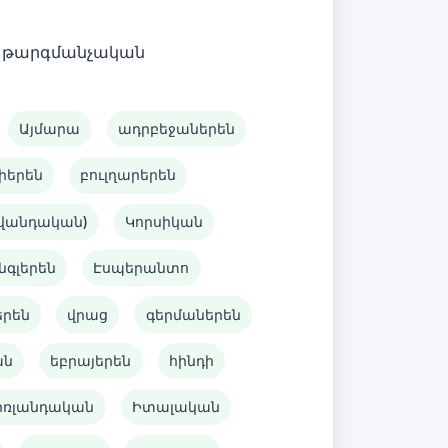
 է թարգմանչական
Այմարա
ադրբեջաներեն
իերեն
բուլղարերեն
ավանդական)
Կորսիկան
նգլերեն
Էսպերանտո
երեն
վրաց
գերմաներեն
ան
եբրայերեն
հինդի
իռլանդական
Իտալական