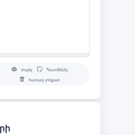
տպել
Պատճենել
հստակ տեքստ
երի