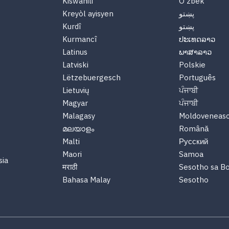
Kiswahili
O'zbek
Kreyòl ayisyen
پښتو
Kurdî
پښتو
Kurmancî
ປະເທດລາວ
Latinus
ພາສາລາວ
Latviski
Polskie
Lëtzebuergesch
Português
Lietuvių
ਪੰਜਾਬੀ
Magyar
ਪੰਜਾਬੀ
Malagasy
Moldoveneas
മലയാളം
Română
Malti
Русский
Maori
Samoa
sia
मराठी
Sesotho sa B
Bahasa Malay
Sesotho