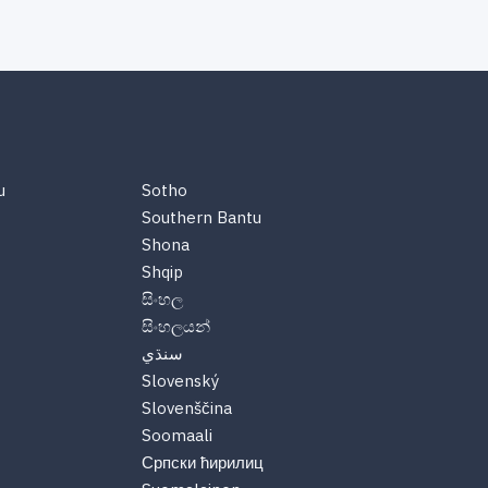
u
Sotho
Southern Bantu
Shona
Shqip
සිංහල
සිංහලයන්
سنڌي
Slovenský
Slovenščina
Soomaali
Српски ћирилиц