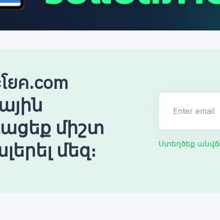
โยค.com
ային
Enter email
ռացեք միշտ
լերել մեզ։
Ստեղծեք անվճ