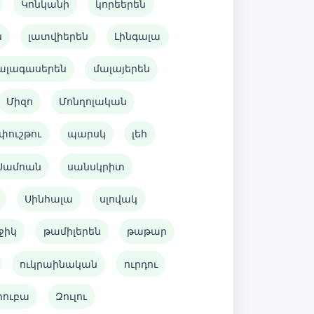
Կոնկանի
կորեերեն
ն
լատվիերեն
Լինգալա
ալագասերեն
մալայերեն
Միզո
Մոնղոլական
փուշթու
պարսկ
լեհ
Սամոան
սանսկրիտ
Սինհալա
սլովակ
ջիկ
թամիլերեն
թաթար
ուկրաինական
ուրդու
րուբա
Զուլու