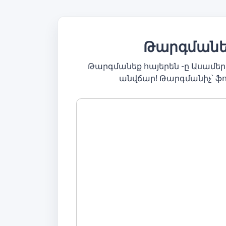
Թարգմանել
Թարգմանեք հայերեն -ը Ասամե
անվճար! Թարգմանիչ՝ ֆ