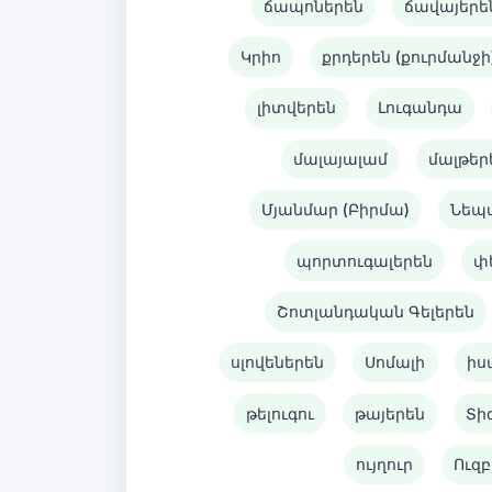
ճապոներեն
ճավայերե
Կրիո
քրդերեն (քուրմանջի
լիտվերեն
Լուգանդա
մալայալամ
մալթեր
Մյանմար (Բիրմա)
Նեպ
պորտուգալերեն
փ
Շոտլանդական Գելերեն
սլովեներեն
Սոմալի
իս
թելուգու
թայերեն
Տի
ույղուր
Ուզբ