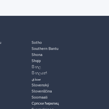
u
Sotho
Southern Bantu
Shona
Shqip
සිංහල
සිංහලයන්
سنڌي
Slovenský
Slovenščina
Soomaali
Српски ћирилиц