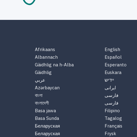
Afrikaans
English
Albannach
Español
Gàidhlig na h-Alba
Esperanto
Gàidhlig
Euskara
יידיש
عربي
Azərbaycan
ایرانی
বাংলা
فارسی
বাংলাদেশী
فارسی
Basa jawa
Filipino
Basa Sunda
Tagalog
Беларуская
Français
Беларуская
Frysk