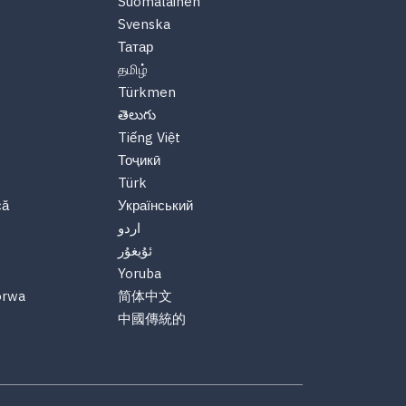
Suomalainen
Svenska
Татар
தமிழ்
Türkmen
తెలుగు
Tiếng Việt
Тоҷикӣ
Türk
că
Український
اردو
ئۇيغۇر
Yoruba
orwa
简体中文
中國傳統的