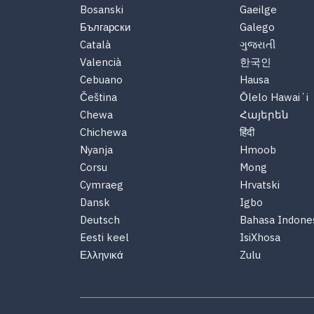
Bosanski
Gaeilge
Български
Galego
Català
ગુજરાતી
Valencià
한국인
Cebuano
Hausa
Čeština
Ōlelo Hawaiʻi
Chewa
Հայերեն
Chichewa
हिंदी
Nyanja
Hmoob
Corsu
Mong
Cymraeg
Hrvatski
Dansk
Igbo
Deutsch
Bahasa Indone
Eesti keel
IsiXhosa
Ελληνικά
Zulu