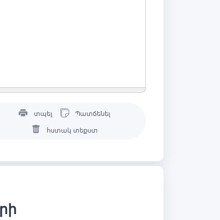
տպել
Պատճենել
հստակ տեքստ
երի