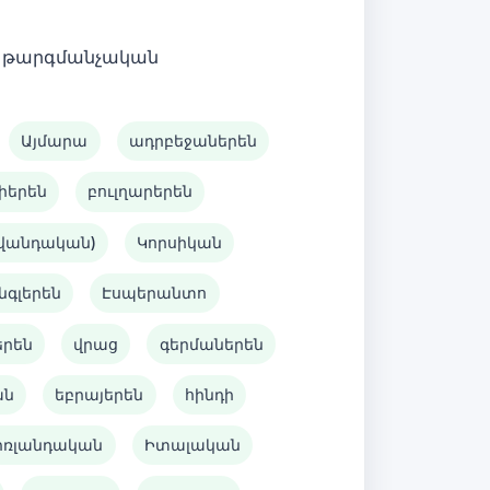
 է թարգմանչական
Այմարա
ադրբեջաներեն
իերեն
բուլղարերեն
ավանդական)
Կորսիկան
նգլերեն
Էսպերանտո
երեն
վրաց
գերմաներեն
ան
եբրայերեն
հինդի
իռլանդական
Իտալական