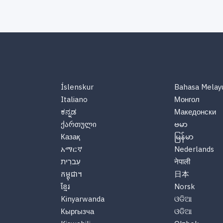
Íslenskur
Bahasa Melay
Italiano
Монгол
ಕನ್ನಡ
Македонски
ქართული
ဗမာ
Казақ
မြန်မာ
አማርኛ
Nederlands
עִברִית
नेपाली
កម្ពុជា។
日本
ខ្មែរ
Norsk
Kinyarwanda
ଓଡିଆ
Кыргызча
ଓଡିଆ