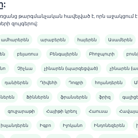
ը:
 առցանց թարգմանչական հավելված է, որն աջակցում
երի զույգերով:
ամհարերեն
արաբերեն
հայերեն
Ասամերեն
են
բելառուս
Բենգալերեն
Բհոջպուրի
բոսն
նո
Չիչևա
չինարեն (պարզեցված)
չինարեն (
դանիերեն
Դիվեհի
Դոգրի
հոլանդերեն
Ա
իներեն
Ֆիններեն
ֆրանսերեն
ֆրիզ
գալից
գուջարաթի
Հայիթի կրեոլ
Հաուսա
Հավայ
իսլանդերեն
Իգբո
Իլոկանո
Ինդոնեզերեն