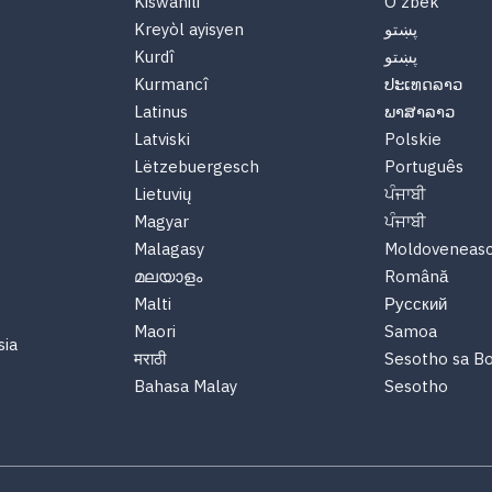
Kiswahili
O'zbek
Kreyòl ayisyen
پښتو
Kurdî
پښتو
Kurmancî
ປະເທດລາວ
Latinus
ພາສາລາວ
Latviski
Polskie
Lëtzebuergesch
Português
Lietuvių
ਪੰਜਾਬੀ
Magyar
ਪੰਜਾਬੀ
Malagasy
Moldoveneas
മലയാളം
Română
Malti
Русский
Maori
Samoa
sia
मराठी
Sesotho sa B
Bahasa Malay
Sesotho