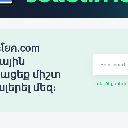
โยค.com
ային
Enter email
ռացեք միշտ
լերել մեզ։
Ստեղծեք անվճ