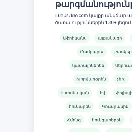
թարգմանություն
แปลประโยค.com կայքը անվճար
ծառայություններին 130+ լեզուն
Աֆրիկանս
ալբանացի
Բամբարա
բասկեր
կատալոներեն
Սեբուա
խորվաթերեն
չեխ
էստոնական
Էվ
ֆիլիպ
հունարեն
Գուարանին
Հմոնգ
հունգարերեն