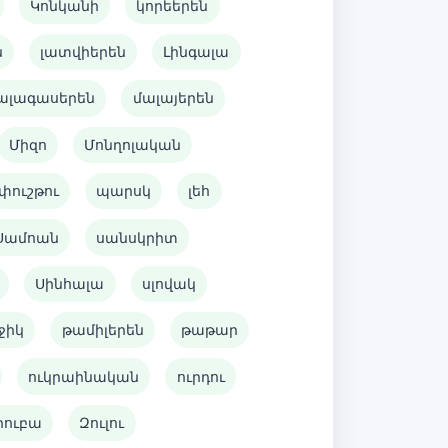
Կոնկանի
կորեերեն
ն
լատվիերեն
Լինգալա
ալագասերեն
մալայերեն
Միզո
Մոնղոլական
փուշթու
պարսկ
լեհ
Սամոան
սանսկրիտ
Սինհալա
սլովակ
ջիկ
թամիլերեն
թաթար
ուկրաինական
ուրդու
րուբա
Զուլու