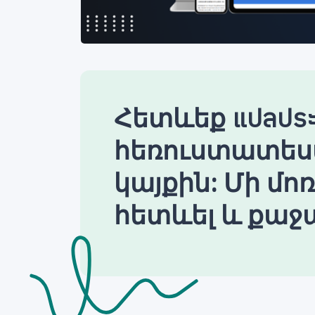
Հետևեք แปลประ
հեռուստատես
կայքին: Մի մո
հետևել և քաջա