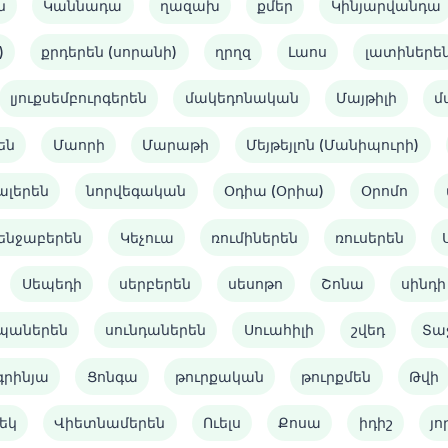
ն
Կաննադա
ղազախ
քմեր
Կինյարվանդա
)
քրդերեն (սորանի)
ղրղզ
Լաոս
լատիներե
լյուքսեմբուրգերեն
մակեդոնական
Մայթիլի
մ
են
Մաորի
Մարաթի
Մեյթեյլոն (Մանիպուրի)
ալերեն
նորվեգական
Օդիա (Օրիա)
Օրոմո
ենջաբերեն
Կեչուա
ռումիներեն
ռուսերեն
Սեպեդի
սերբերեն
սեսոթո
Շոնա
սինդի
պաներեն
սունդաներեն
Սուահիլի
շվեդ
Տա
գրինյա
Ցոնգա
թուրքական
թուրքմեն
Թվի
եկ
Վիետնամերեն
Ուելս
Քոսա
իդիշ
յո