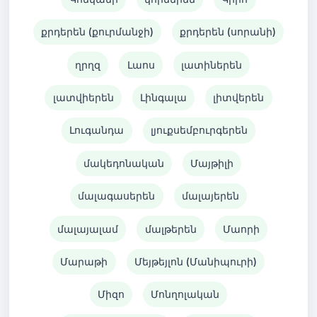
քրդերեն (քուրմանջի)
քրդերեն (սորանի)
ղրղզ
Լաոս
լատիներեն
լատվիերեն
Լինգալա
լիտվերեն
Լուգանդա
լյուքսեմբուրգերեն
մակեդոնական
Մայթիլի
մալագասերեն
մալայերեն
մալայալամ
մալթերեն
Մաորի
Մարաթի
Մեյթեյլոն (Մանիպուրի)
Միզո
Մոնղոլական