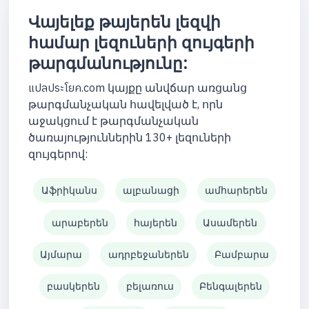
Վայելեք թայերեն լեզվի
համար լեզուների զույգերի
թարգմանությունը:
แปลประโยค.com կայքը անվճար առցանց
թարգմանչական հավելված է, որն
աջակցում է թարգմանչական
ծառայություններին 130+ լեզուների
զույգերով:
Աֆրիկանս
ալբանացի
ամհարերեն
արաբերեն
հայերեն
Ասամերեն
Այմարա
ադրբեջաներեն
Բամբարա
բասկերեն
բելառուս
Բենգալերեն