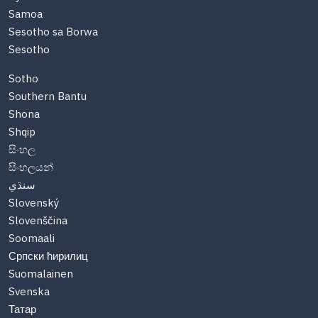
Samoa
Sesotho sa Borwa
Sesotho
Sotho
Southern Bantu
Shona
Shqip
සිංහල
සිංහලයන්
سنڌي
Slovenský
Slovenščina
Soomaali
Српски ћирилиц
Suomalainen
Svenska
Татар