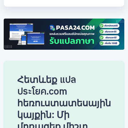
Հետևեք แปล
ประโยค.com
հեռուստատեսային
կայքին: Մի
մոռացեք միշտ