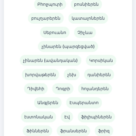
Բհոջպուրի
բոսնիերեն
բուլղարերեն
կատալոներեն
Սեբուանո
Չիչևա
չինարեն (պարզեցված)
չինարեն (ավանդական)
Կորսիկան
խորվաթերեն
չեխ
դանիերեն
Դիվեհի
Դոգրի
հոլանդերեն
Անգլերեն
Էսպերանտո
էստոնական
Էվ
ֆիլիպիներեն
Ֆիններեն
ֆրանսերեն
ֆրիզ