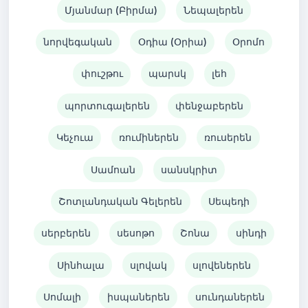
Մյանմար (Բիրմա)
Նեպալերեն
նորվեգական
Օդիա (Օրիա)
Օրոմո
փուշթու
պարսկ
լեհ
պորտուգալերեն
փենջաբերեն
Կեչուա
ռումիներեն
ռուսերեն
Սամոան
սանսկրիտ
Շոտլանդական Գելերեն
Սեպեդի
սերբերեն
սեսոթո
Շոնա
սինդի
Սինհալա
սլովակ
սլովեներեն
Սոմալի
իսպաներեն
սունդաներեն