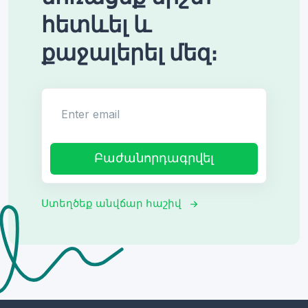
հետևել և
քաջալերել մեզ։
Enter email
Բաժանորդագրվել
Ստեղծեք անվճար հաշիվ