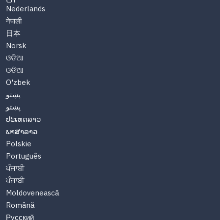
Nederlands
नेपाली
日本
Norsk
ଓଡିଆ
ଓଡିଆ
O'zbek
پښتو
پښتو
ປະເທດລາວ
ພາສາລາວ
Polskie
Português
ਪੰਜਾਬੀ
ਪੰਜਾਬੀ
Moldovenească
Română
Русский