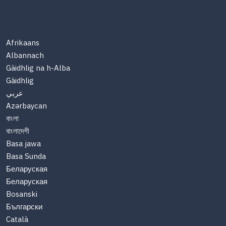
Afrikaans
Albannach
Gàidhlig na h-Alba
Gàidhlig
عربي
Azərbaycan
বাংলা
বাংলাদেশী
Basa jawa
Basa Sunda
Беларуская
Беларуская
Bosanski
Български
Català