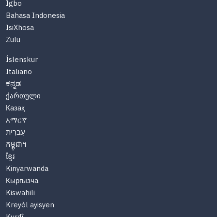
Igbo
Bahasa Indonesia
IsiXhosa
Zulu
Íslenskur
Italiano
ಕನ್ನಡ
ქართული
Казақ
አማርኛ
עִברִית
កម្ពុជា។
ខ្មែរ
Kinyarwanda
Кыргызча
Kiswahili
Kreyòl ayisyen