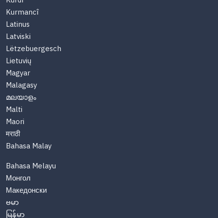
Kurdî
Kurmancî
Latinus
Latviski
Lëtzebuergesch
Lietuvių
Magyar
Malagasy
മലയാളം
Malti
Maori
मराठी
Bahasa Malay
Bahasa Melayu
Монгол
Македонски
ဗမာ
မြန်မာ