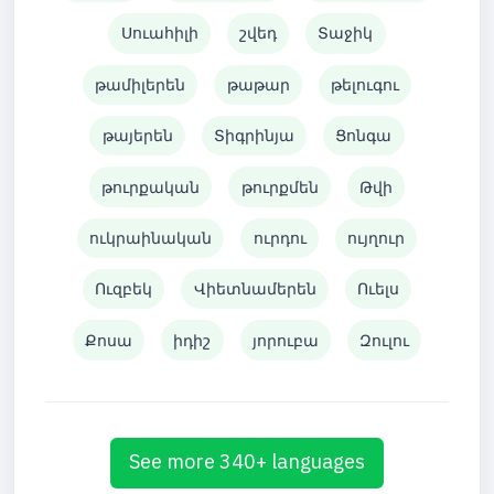
Սուահիլի
շվեդ
Տաջիկ
թամիլերեն
թաթար
թելուգու
թայերեն
Տիգրինյա
Ցոնգա
թուրքական
թուրքմեն
Թվի
ուկրաինական
ուրդու
ույղուր
Ուզբեկ
Վիետնամերեն
Ուելս
Քոսա
իդիշ
յորուբա
Զուլու
See more 340+ languages