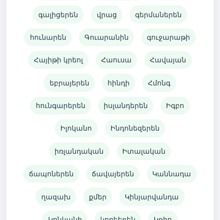
գալիցերեն
վրաց
գերմաներեն
հունարեն
Գուարանին
գուջարաթի
Հայիթի կրեոլ
Հաուսա
Հավայան
եբրայերեն
հինդի
Հմոնգ
հունգարերեն
իսլանդերեն
Իգբո
Իլոկանո
Ինդոնեզերեն
իռլանդական
Իտալական
ճապոներեն
ճավայերեն
Կաննադա
ղազախ
քմեր
Կինյարվանդա
Կոնկանի
կորեերեն
Կրիո