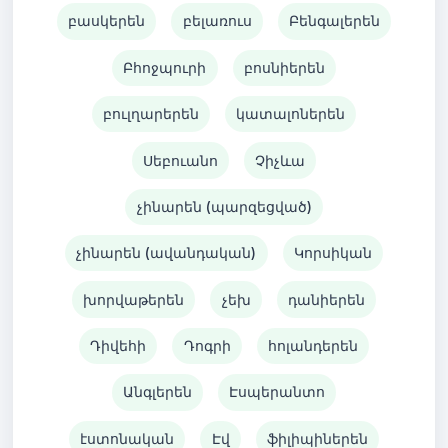
բասկերեն
բելառուս
Բենգալերեն
Բհոջպուրի
բոսնիերեն
բուլղարերեն
կատալոներեն
Սեբուանո
Չիչևա
չինարեն (պարզեցված)
չինարեն (ավանդական)
Կորսիկան
խորվաթերեն
չեխ
դանիերեն
Դիվեհի
Դոգրի
հոլանդերեն
Անգլերեն
Էսպերանտո
էստոնական
Էվ
ֆիլիպիներեն