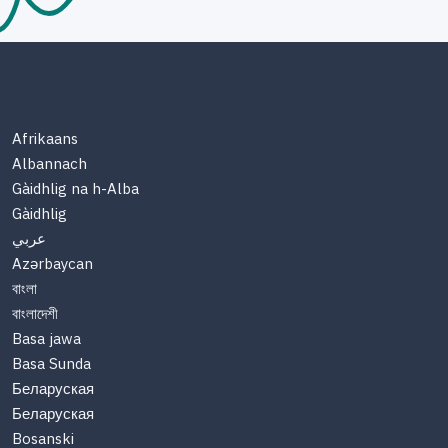
Afrikaans
Albannach
Gàidhlig na h-Alba
Gàidhlig
عربي
Azərbaycan
বাংলা
বাংলাদেশী
Basa jawa
Basa Sunda
Беларуская
Беларуская
Bosanski