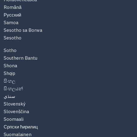
Română
Русский
Samoa
Sesotho sa Borwa
Sesotho
Sotho
Southern Bantu
Shona
Shqip
සිංහල
සිංහලයන්
سنڌي
Slovenský
Slovenščina
Soomaali
Српски ћирилиц
Suomalainen