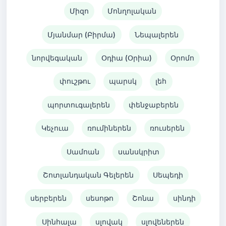
Միզո
Մոնղոլական
Մյանմար (Բիրմա)
Նեպալերեն
նորվեգական
Օդիա (Օրիա)
Օրոմո
փուշթու
պարսկ
լեհ
պորտուգալերեն
փենջաբերեն
Կեչուա
ռումիներեն
ռուսերեն
Սամոան
սանսկրիտ
Շոտլանդական Գելերեն
Սեպեդի
սերբերեն
սեսոթո
Շոնա
սինդի
Սինհալա
սլովակ
սլովեներեն