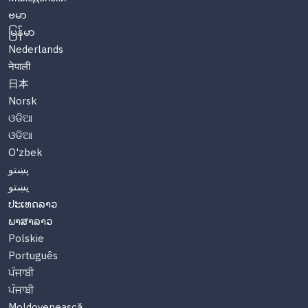
ဗမာ
မြန်မာ
Nederlands
नेपाली
日本
Norsk
ଓଡିଆ
ଓଡିଆ
O'zbek
پښتو
پښتو
ປະເທດລາວ
ພາສາລາວ
Polskie
Português
ਪੰਜਾਬੀ
ਪੰਜਾਬੀ
Moldovenească