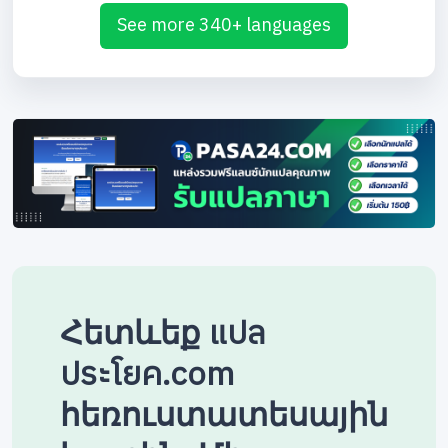
See more 340+ languages
Հետևեք แปล
ประโยค.com
հեռուստատեսային