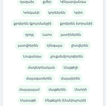
ղազախ
քմեր
Կինյարվանդա
Կոնկանի
կորեերեն
Կրիո
քրդերեն (քուրմանջի)
քրդերեն (սորանի)
ղրղզ
Լաոս
լատիներեն
լատվիերեն
Լինգալա
լիտվերեն
Լուգանդա
լյուքսեմբուրգերեն
մակեդոնական
Մայթիլի
մալագասերեն
մալայերեն
մալայալամ
մալթերեն
Մաորի
Մարաթի
Մեյթեյլոն (Մանիպուրի)