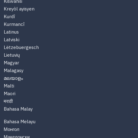
Kiswahili
Kreyòl ayisyen
Kurdî
Kurmancî
Latinus
Latviski
Lëtzebuergesch
Lietuvių
Magyar
Malagasy
മലയാളം
Malti
Maori
मराठी
Bahasa Malay
Bahasa Melayu
Монгол
Македонски