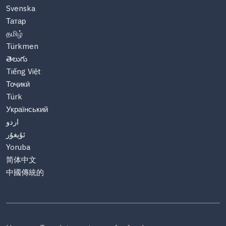
Svenska
Татар
தமிழ்
Türkmen
తెలుగు
Tiếng Việt
Тоҷикӣ
Türk
Український
اردو
ئۇيغۇر
Yoruba
简体中文
中國傳統的