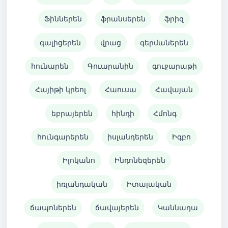
Ֆիններեն
ֆրանսերեն
ֆրիզ
գալիցերեն
վրաց
գերմաներեն
հունարեն
Գուարանին
գուջարաթի
Հայիթի կրեոլ
Հաուսա
Հավայան
եբրայերեն
հինդի
Հմոնգ
հունգարերեն
իսլանդերեն
Իգբո
Իլոկանո
Ինդոնեզերեն
իռլանդական
Իտալական
ճապոներեն
ճավայերեն
Կաննադա