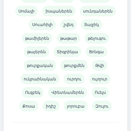
Սոմալի
իսպաներեն
սունդաներեն
Սուահիլի
շվեդ
Տաջիկ
թամիլերեն
թաթար
թելուգու
թայերեն
Տիգրինյա
Ցոնգա
թուրքական
թուրքմեն
Թվի
ուկրաինական
ուրդու
ույղուր
Ուզբեկ
Վիետնամերեն
Ուելս
Քոսա
իդիշ
յորուբա
Զուլու