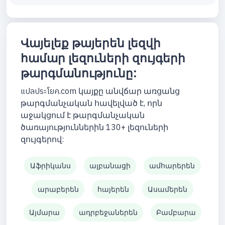
Վայելեք թայերեն լեզվի
համար լեզուների զույգերի
թարգմանությունը:
แปลประโยค.com կայքը անվճար առցանց
թարգմանչական հավելված է, որն
աջակցում է թարգմանչական
ծառայություններին 130+ լեզուների
զույգերով:
Աֆրիկանս
ալբանացի
ամհարերեն
արաբերեն
հայերեն
Ասամերեն
Այմարա
ադրբեջաներեն
Բամբարա