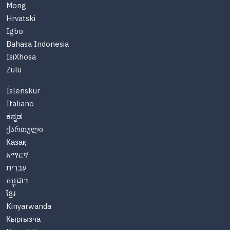
Mong
Hrvatski
Igbo
Bahasa Indonesia
IsiXhosa
Zulu
Íslenskur
Italiano
ಕನ್ನಡ
ქართული
Казақ
አማርኛ
עִברִית
កម្ពុជា។
ខ្មែរ
Kinyarwanda
Кыргызча