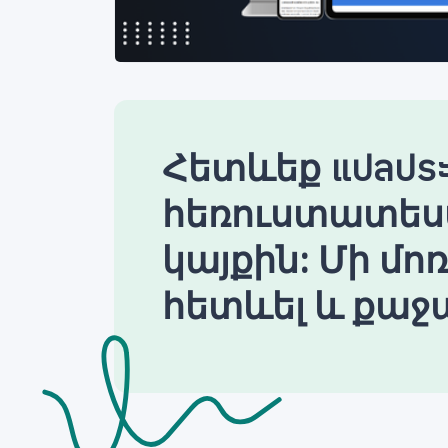
Հետևեք แปลประ
հեռուստատես
կայքին: Մի մո
հետևել և քաջա