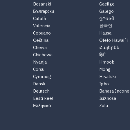
Bosanski
Gaeilge
Български
Galego
Català
ગુજરાતી
Valencià
한국인
Cebuano
Hausa
Čeština
Ōlelo Hawaiʻi
Chewa
Հայերեն
Chichewa
हिंदी
Nyanja
Hmoob
Corsu
Mong
Cymraeg
Hrvatski
Dansk
Igbo
Deutsch
Bahasa Indone
Eesti keel
IsiXhosa
Ελληνικά
Zulu