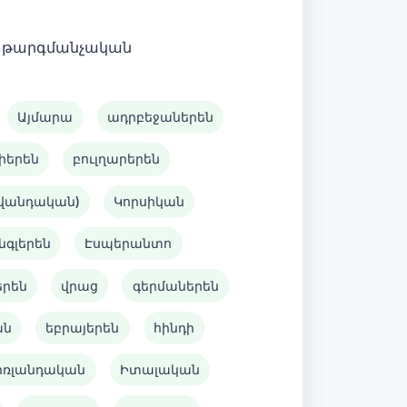
 է թարգմանչական
Այմարա
ադրբեջաներեն
իերեն
բուլղարերեն
ավանդական)
Կորսիկան
նգլերեն
Էսպերանտո
երեն
վրաց
գերմաներեն
ան
եբրայերեն
հինդի
իռլանդական
Իտալական