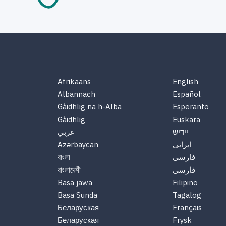
Afrikaans
English
Albannach
Español
Gàidhlig na h-Alba
Esperanto
Gàidhlig
Euskara
יידיש
عربي
Azərbaycan
ایرانی
বাংলা
فارسی
বাংলাদেশী
فارسی
Basa jawa
Filipino
Basa Sunda
Tagalog
Беларуская
Français
Беларуская
Frysk