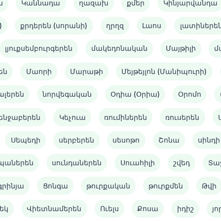
ն
Կաննադա
ղազախ
քմեր
Կինյարվանդա
)
քրդերեն (սորանի)
ղրղզ
Լաոս
լատիներե
լյուքսեմբուրգերեն
մակեդոնական
Մայթիլի
մ
են
Մաորի
Մարաթի
Մեյթեյլոն (Մանիպուրի)
ալերեն
նորվեգական
Օդիա (Օրիա)
Օրոմո
ենջաբերեն
Կեչուա
ռումիներեն
ռուսերեն
Սեպեդի
սերբերեն
սեսոթո
Շոնա
սինդի
պաներեն
սունդաներեն
Սուահիլի
շվեդ
Տա
գրինյա
Ցոնգա
թուրքական
թուրքմեն
Թվի
եկ
Վիետնամերեն
Ուելս
Քոսա
իդիշ
յո