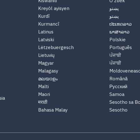
Kiswahili
O'zbek
Kreyòl ayisyen
پښتو
Kurdî
پښتو
Kurmancî
ປະເທດລາວ
Latinus
ພາສາລາວ
Latviski
Polskie
Lëtzebuergesch
Português
Lietuvių
ਪੰਜਾਬੀ
Magyar
ਪੰਜਾਬੀ
Malagasy
Moldoveneas
മലയാളം
Română
Malti
Русский
Maori
Samoa
sia
मराठी
Sesotho sa B
Bahasa Malay
Sesotho