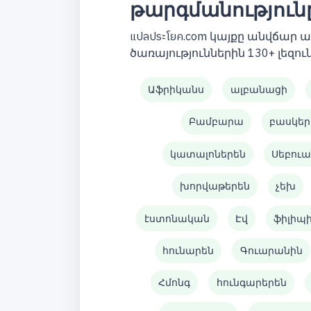
թարգմանություն
แปลประโยค.com կայքը անվճար
ծառայություններին 130+ լեզուն
Աֆրիկանս
ալբանացի
Բամբարա
բասկեր
կատալոներեն
Սեբուա
խորվաթերեն
չեխ
էստոնական
Էվ
ֆիլիպ
հունարեն
Գուարանին
Հմոնգ
հունգարերեն