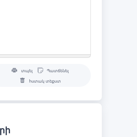
տպել
Պատճենել
հստակ տեքստ
երի