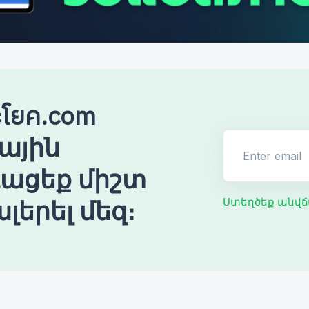
โยค.com
ային
Enter email
ռացեք միշտ
լերել մեզ։
Ստեղծեք անվճ