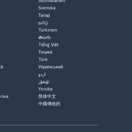
Suomalainen
Svenska
Татар
தமிழ்
Türkmen
తెలుగు
Tiếng Việt
Тоҷикӣ
Türk
că
Український
اردو
ئۇيغۇر
Yoruba
orwa
简体中文
中國傳統的