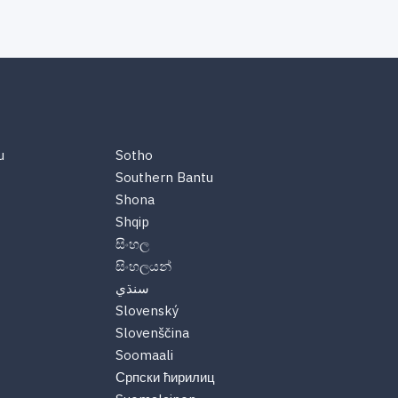
u
Sotho
Southern Bantu
Shona
Shqip
සිංහල
සිංහලයන්
سنڌي
Slovenský
Slovenščina
Soomaali
Српски ћирилиц