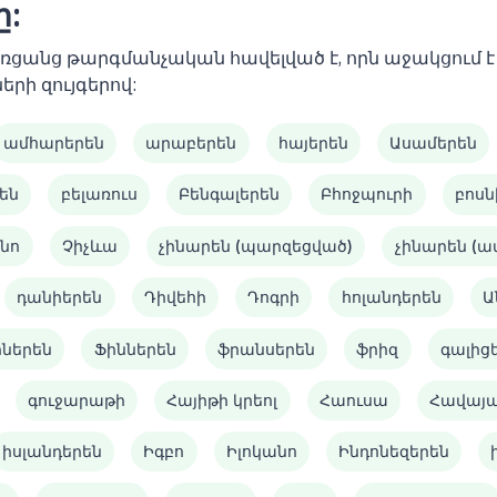
ը:
 առցանց թարգմանչական հավելված է, որն աջակցում
երի զույգերով:
ամհարերեն
արաբերեն
հայերեն
Ասամերեն
են
բելառուս
Բենգալերեն
Բհոջպուրի
բոսն
նո
Չիչևա
չինարեն (պարզեցված)
չինարեն (
դանիերեն
Դիվեհի
Դոգրի
հոլանդերեն
Ա
իներեն
Ֆիններեն
ֆրանսերեն
ֆրիզ
գալից
գուջարաթի
Հայիթի կրեոլ
Հաուսա
Հավայ
իսլանդերեն
Իգբո
Իլոկանո
Ինդոնեզերեն