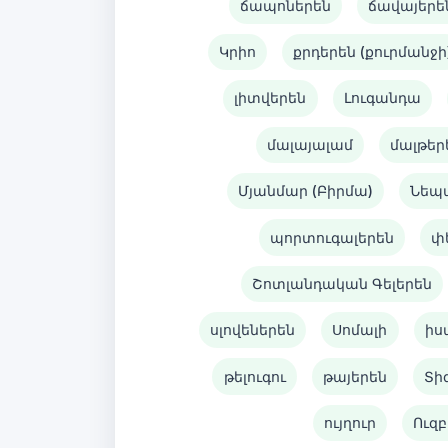
ճապոներեն
ճավայերե
Կրիո
քրդերեն (քուրմանջի
լիտվերեն
Լուգանդա
մալայալամ
մալթեր
Մյանմար (Բիրմա)
Նեպ
պորտուգալերեն
փ
Շոտլանդական Գելերեն
սլովեներեն
Սոմալի
իս
թելուգու
թայերեն
Տի
ույղուր
Ուզբ