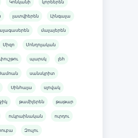
Կոնկանի
կորեերեն
ն
լատվիերեն
Լինգալա
ալագասերեն
մալայերեն
Միզո
Մոնղոլական
փուշթու
պարսկ
լեհ
Սամոան
սանսկրիտ
Սինհալա
սլովակ
ջիկ
թամիլերեն
թաթար
ուկրաինական
ուրդու
րուբա
Զուլու