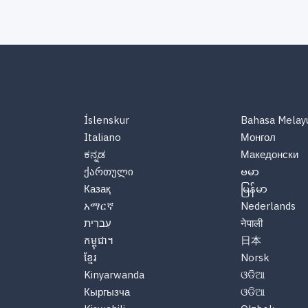
Íslenskur
Bahasa Melay
Italiano
Монгол
ಕನ್ನಡ
Македонски
ქართული
ဗမာ
Казақ
မြန်မာ
አማርኛ
Nederlands
עִברִית
नेपाली
កម្ពុជា។
日本
ខ្មែរ
Norsk
Kinyarwanda
ଓଡିଆ
Кыргызча
ଓଡିଆ