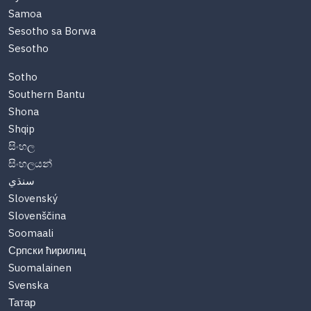
Samoa
Sesotho sa Borwa
Sesotho
Sotho
Southern Bantu
Shona
Shqip
සිංහල
සිංහලයන්
سنڌي
Slovenský
Slovenščina
Soomaali
Српски ћирилиц
Suomalainen
Svenska
Татар