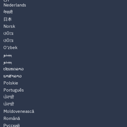
Nederlands
नेपाली
日本
Norsk
ଓଡିଆ
ଓଡିଆ
O'zbek
پښتو
پښتو
ປະເທດລາວ
ພາສາລາວ
Polskie
Português
ਪੰਜਾਬੀ
ਪੰਜਾਬੀ
Moldovenească
Română
Русский