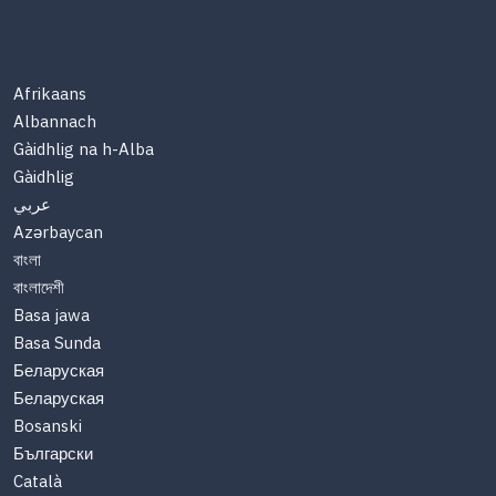
Afrikaans
Albannach
Gàidhlig na h-Alba
Gàidhlig
عربي
Azərbaycan
বাংলা
বাংলাদেশী
Basa jawa
Basa Sunda
Беларуская
Беларуская
Bosanski
Български
Català