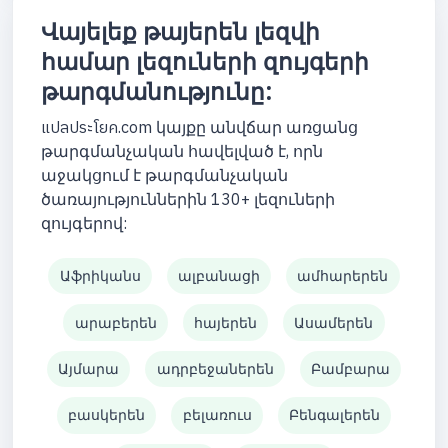
Վայելեք թայերեն լեզվի
համար լեզուների զույգերի
թարգմանությունը:
แปลประโยค.com կայքը անվճար առցանց
թարգմանչական հավելված է, որն
աջակցում է թարգմանչական
ծառայություններին 130+ լեզուների
զույգերով:
Աֆրիկանս
ալբանացի
ամհարերեն
արաբերեն
հայերեն
Ասամերեն
Այմարա
ադրբեջաներեն
Բամբարա
բասկերեն
բելառուս
Բենգալերեն