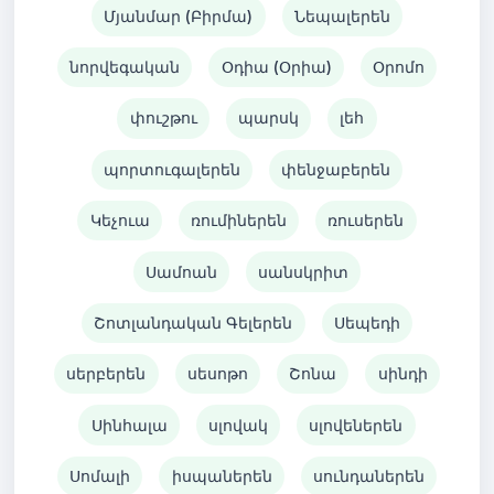
Մյանմար (Բիրմա)
Նեպալերեն
նորվեգական
Օդիա (Օրիա)
Օրոմո
փուշթու
պարսկ
լեհ
պորտուգալերեն
փենջաբերեն
Կեչուա
ռումիներեն
ռուսերեն
Սամոան
սանսկրիտ
Շոտլանդական Գելերեն
Սեպեդի
սերբերեն
սեսոթո
Շոնա
սինդի
Սինհալա
սլովակ
սլովեներեն
Սոմալի
իսպաներեն
սունդաներեն