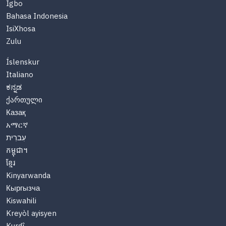
Igbo
Bahasa Indonesia
IsiXhosa
Zulu
Íslenskur
Italiano
ಕನ್ನಡ
ქართული
Казақ
አማርኛ
עִברִית
កម្ពុជា។
ខ្មែរ
Kinyarwanda
Кыргызча
Kiswahili
Kreyòl ayisyen