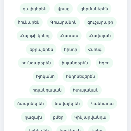
գալիցերեն
վրաց
գերմաներեն
հունարեն
Գուարանին
գուջարաթի
Հայիթի կրեոլ
Հաուսա
Հավայան
եբրայերեն
հինդի
Հմոնգ
հունգարերեն
իսլանդերեն
Իգբո
Իլոկանո
Ինդոնեզերեն
իռլանդական
Իտալական
ճապոներեն
ճավայերեն
Կաննադա
ղազախ
քմեր
Կինյարվանդա
Կոնկանի
կորեերեն
Կրիո