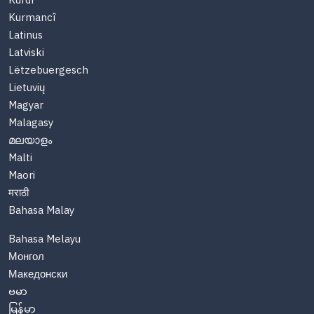
Kurdî
Kurmancî
Latinus
Latviski
Lëtzebuergesch
Lietuvių
Magyar
Malagasy
മലയാളം
Malti
Maori
मराठी
Bahasa Malay
Bahasa Melayu
Монгол
Македонски
ဗမာ
မြန်မာ