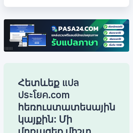
Հետևեք แปล
ประโยค.com
հեռուստատեսային
կայքին: Մի
մոռացեք միշտ