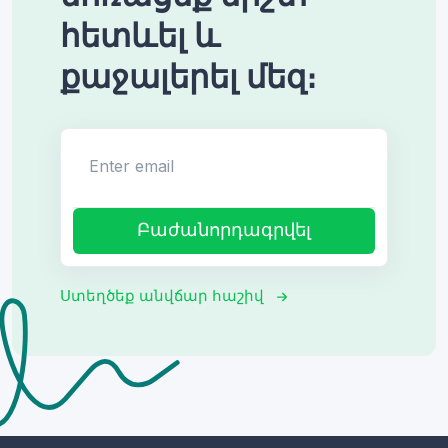
հետևել և
քաջալերել մեզ։
Enter email
Բաժանորդագրվել
Ստեղծեք անվճար հաշիվ