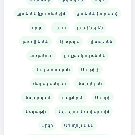
քրդերեն (քուրմանջի)
քրդերեն (սորանի)
ղրղզ
Լաոս
լատիներեն
լատվիերեն
Լինգալա
լիտվերեն
Լուգանդա
լյուքսեմբուրգերեն
մակեդոնական
Մայթիլի
մալագասերեն
մալայերեն
մալայալամ
մալթերեն
Մաորի
Մարաթի
Մեյթեյլոն (Մանիպուրի)
Միզո
Մոնղոլական