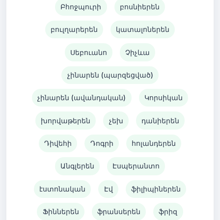
Բհոջպուրի
բոսնիերեն
բուլղարերեն
կատալոներեն
Սեբուանո
Չիչևա
չինարեն (պարզեցված)
չինարեն (ավանդական)
Կորսիկան
խորվաթերեն
չեխ
դանիերեն
Դիվեհի
Դոգրի
հոլանդերեն
Անգլերեն
Էսպերանտո
էստոնական
Էվ
ֆիլիպիներեն
Ֆիններեն
ֆրանսերեն
ֆրիզ