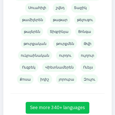
Սուահիլի
շվեդ
Տաջիկ
թամիլերեն
թաթար
թելուգու
թայերեն
Տիգրինյա
Ցոնգա
թուրքական
թուրքմեն
Թվի
ուկրաինական
ուրդու
ույղուր
Ուզբեկ
Վիետնամերեն
Ուելս
Քոսա
իդիշ
յորուբա
Զուլու
See more 340+ languages