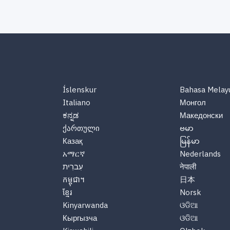
Íslenskur
Bahasa Melay
Italiano
Монгол
ಕನ್ನಡ
Македонски
ქართული
ဗမာ
Казақ
မြန်မာ
አማርኛ
Nederlands
עִברִית
नेपाली
កម្ពុជា។
日本
ខ្មែរ
Norsk
Kinyarwanda
ଓଡିଆ
Кыргызча
ଓଡିଆ