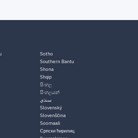
u
Sotho
Southern Bantu
Shona
Shqip
සිංහල
සිංහලයන්
سنڌي
Slovenský
Slovenščina
Soomaali
Српски ћирилиц