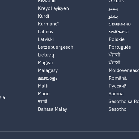
Kiswahili
O'zbek
Kreyòl ayisyen
پښتو
Kurdî
پښتو
Kurmancî
ປະເທດລາວ
Latinus
ພາສາລາວ
Latviski
Polskie
Lëtzebuergesch
Português
Lietuvių
ਪੰਜਾਬੀ
Magyar
ਪੰਜਾਬੀ
Malagasy
Moldoveneas
മലയാളം
Română
Malti
Русский
Maori
Samoa
sia
मराठी
Sesotho sa B
Bahasa Malay
Sesotho