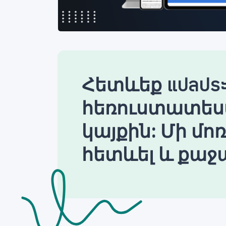
Հետևեք แปลประ
հեռուստատես
կայքին: Մի մո
հետևել և քաջա