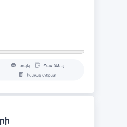
տպել
Պատճենել
հստակ տեքստ
երի