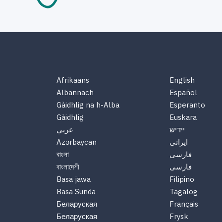
Afrikaans
English
Albannach
Español
Gàidhlig na h-Alba
Esperanto
Gàidhlig
Euskara
יידיש
عربي
Azərbaycan
ایرانی
বাংলা
فارسی
বাংলাদেশী
فارسی
Basa jawa
Filipino
Basa Sunda
Tagalog
Беларуская
Français
Беларуская
Frysk