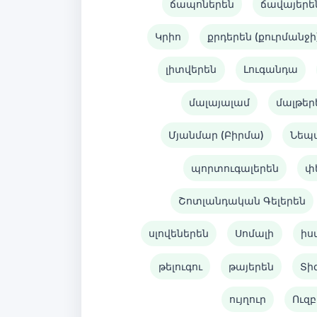
ճապոներեն
ճավայերե
Կրիո
քրդերեն (քուրմանջի
լիտվերեն
Լուգանդա
մալայալամ
մալթեր
Մյանմար (Բիրմա)
Նեպ
պորտուգալերեն
փ
Շոտլանդական Գելերեն
սլովեներեն
Սոմալի
իս
թելուգու
թայերեն
Տի
ույղուր
Ուզբ