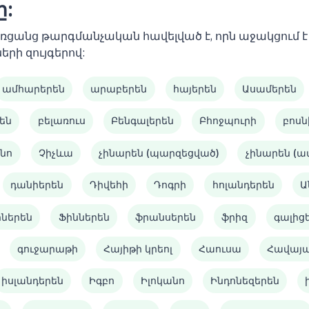
ը:
 առցանց թարգմանչական հավելված է, որն աջակցում
երի զույգերով:
ամհարերեն
արաբերեն
հայերեն
Ասամերեն
են
բելառուս
Բենգալերեն
Բհոջպուրի
բոսն
նո
Չիչևա
չինարեն (պարզեցված)
չինարեն (
դանիերեն
Դիվեհի
Դոգրի
հոլանդերեն
Ա
իներեն
Ֆիններեն
ֆրանսերեն
ֆրիզ
գալից
գուջարաթի
Հայիթի կրեոլ
Հաուսա
Հավայ
իսլանդերեն
Իգբո
Իլոկանո
Ինդոնեզերեն