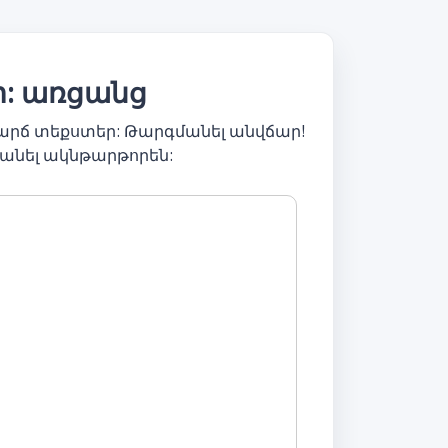
ր: առցանց
արճ տեքստեր: Թարգմանել անվճար!
անել ակնթարթորեն: