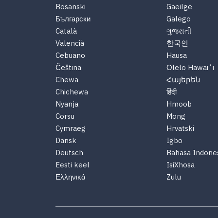
Bosanski
Gaeilge
Български
Galego
Català
ગુજરાતી
Valencià
한국인
Cebuano
Hausa
Čeština
Ōlelo Hawaiʻi
Chewa
Հայերեն
Chichewa
हिंदी
Nyanja
Hmoob
Corsu
Mong
Cymraeg
Hrvatski
Dansk
Igbo
Deutsch
Bahasa Indone
Eesti keel
IsiXhosa
Ελληνικά
Zulu