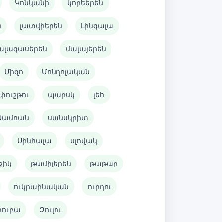
Կոնկանի
կորեերեն
ն
լատվիերեն
Լինգալա
ալագասերեն
մալայերեն
Միզո
Մոնղոլական
փուշթու
պարսկ
լեհ
Սամոան
սանսկրիտ
Սինհալա
սլովակ
ջիկ
թամիլերեն
թաթար
ուկրաինական
ուրդու
րուբա
Զուլու