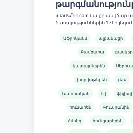
թարգմանություն
แปลประโยค.com կայքը անվճար
ծառայություններին 130+ լեզուն
Աֆրիկանս
ալբանացի
Բամբարա
բասկեր
կատալոներեն
Սեբուա
խորվաթերեն
չեխ
էստոնական
Էվ
ֆիլիպ
հունարեն
Գուարանին
Հմոնգ
հունգարերեն