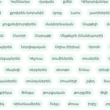
ն
Կաննադա
ղազախ
քմեր
Կինյարվանդա
)
քրդերեն (սորանի)
ղրղզ
Լաոս
լատիներե
լյուքսեմբուրգերեն
մակեդոնական
Մայթիլի
մ
են
Մաորի
Մարաթի
Մեյթեյլոն (Մանիպուրի)
ալերեն
նորվեգական
Օդիա (Օրիա)
Օրոմո
ենջաբերեն
Կեչուա
ռումիներեն
ռուսերեն
Սեպեդի
սերբերեն
սեսոթո
Շոնա
սինդի
պաներեն
սունդաներեն
Սուահիլի
շվեդ
Տա
գրինյա
Ցոնգա
թուրքական
թուրքմեն
Թվի
եկ
Վիետնամերեն
Ուելս
Քոսա
իդիշ
յո