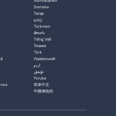
Suomalainen
Svenska
Татар
தமிழ்
Türkmen
తెలుగు
Tiếng Việt
Тоҷикӣ
Türk
că
Український
اردو
ئۇيغۇر
Yoruba
orwa
简体中文
中國傳統的