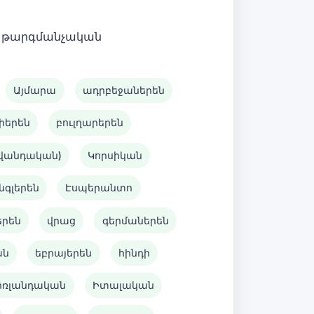
 է թարգմանչական
Այմարա
ադրբեջաներեն
իերեն
բուլղարերեն
ավանդական)
Կորսիկան
նգլերեն
Էսպերանտո
երեն
վրաց
գերմաներեն
ան
եբրայերեն
հինդի
իռլանդական
Իտալական