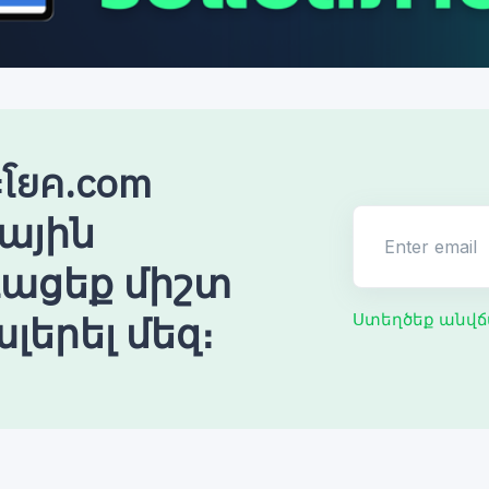
โยค.com
ային
Enter email
ռացեք միշտ
լերել մեզ։
Ստեղծեք անվճ