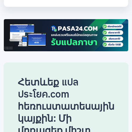
Հետևեք แปล
ประโยค.com
հեռուստատեսային
կայքին: Մի
մոռացեք միշտ