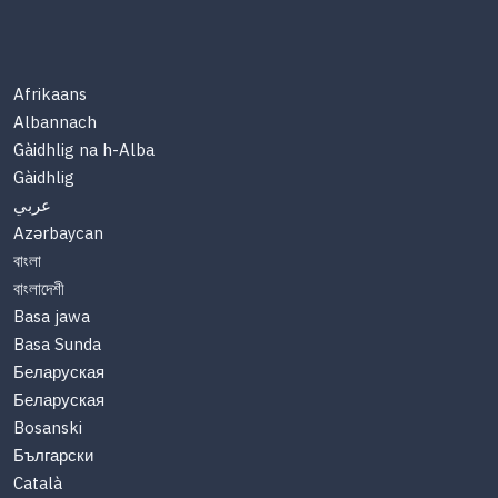
Afrikaans
Albannach
Gàidhlig na h-Alba
Gàidhlig
عربي
Azərbaycan
বাংলা
বাংলাদেশী
Basa jawa
Basa Sunda
Беларуская
Беларуская
Bosanski
Български
Català