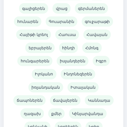
գալիցերեն
վրաց
գերմաներեն
հունարեն
Գուարանին
գուջարաթի
Հայիթի կրեոլ
Հաուսա
Հավայան
եբրայերեն
հինդի
Հմոնգ
հունգարերեն
իսլանդերեն
Իգբո
Իլոկանո
Ինդոնեզերեն
իռլանդական
Իտալական
ճապոներեն
ճավայերեն
Կաննադա
ղազախ
քմեր
Կինյարվանդա
Կոնկանի
կորեերեն
Կրիո