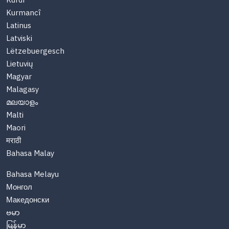
Kurdî
Kurmancî
Latinus
Latviski
Lëtzebuergesch
Lietuvių
Magyar
Malagasy
മലയാളം
Malti
Maori
मराठी
Bahasa Malay
Bahasa Melayu
Монгол
Македонски
ဗမာ
မြန်မာ