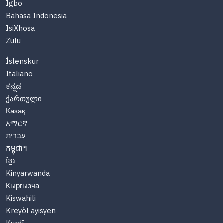
Igbo
Bahasa Indonesia
IsiXhosa
Zulu
Íslenskur
Italiano
ಕನ್ನಡ
ქართული
Казақ
አማርኛ
עִברִית
កម្ពុជា។
ខ្មែរ
Kinyarwanda
Кыргызча
Kiswahili
Kreyòl ayisyen