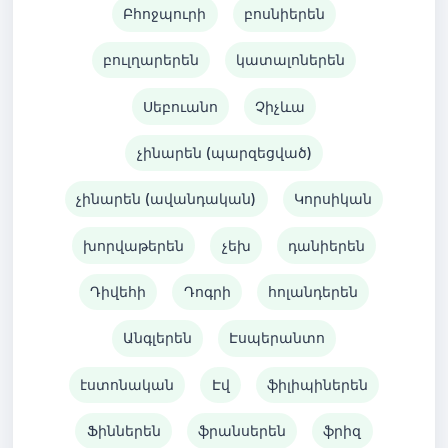
Բհոջպուրի
բոսնիերեն
բուլղարերեն
կատալոներեն
Սեբուանո
Չիչևա
չինարեն (պարզեցված)
չինարեն (ավանդական)
Կորսիկան
խորվաթերեն
չեխ
դանիերեն
Դիվեհի
Դոգրի
հոլանդերեն
Անգլերեն
Էսպերանտո
էստոնական
Էվ
ֆիլիպիներեն
Ֆիններեն
ֆրանսերեն
ֆրիզ