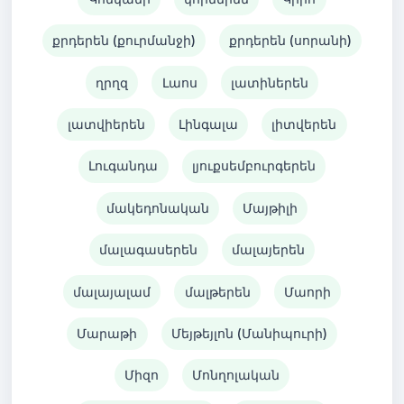
քրդերեն (քուրմանջի)
քրդերեն (սորանի)
ղրղզ
Լաոս
լատիներեն
լատվիերեն
Լինգալա
լիտվերեն
Լուգանդա
լյուքսեմբուրգերեն
մակեդոնական
Մայթիլի
մալագասերեն
մալայերեն
մալայալամ
մալթերեն
Մաորի
Մարաթի
Մեյթեյլոն (Մանիպուրի)
Միզո
Մոնղոլական