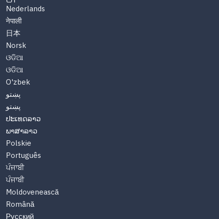
Nederlands
नेपाली
日本
Norsk
ଓଡିଆ
ଓଡିଆ
O'zbek
پښتو
پښتو
ປະເທດລາວ
ພາສາລາວ
Polskie
Português
ਪੰਜਾਬੀ
ਪੰਜਾਬੀ
Moldovenească
Română
Русский