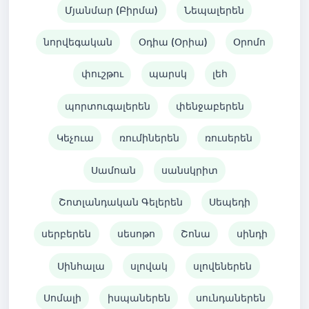
Մյանմար (Բիրմա)
Նեպալերեն
նորվեգական
Օդիա (Օրիա)
Օրոմո
փուշթու
պարսկ
լեհ
պորտուգալերեն
փենջաբերեն
Կեչուա
ռումիներեն
ռուսերեն
Սամոան
սանսկրիտ
Շոտլանդական Գելերեն
Սեպեդի
սերբերեն
սեսոթո
Շոնա
սինդի
Սինհալա
սլովակ
սլովեներեն
Սոմալի
իսպաներեն
սունդաներեն