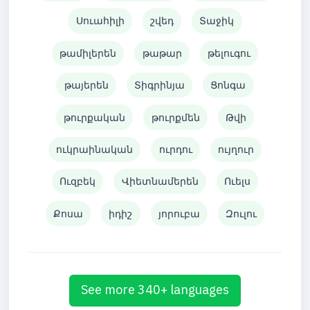
Սուահիլի
շվեդ
Տաջիկ
թամիլերեն
թաթար
թելուգու
թայերեն
Տիգրինյա
Ցոնգա
թուրքական
թուրքմեն
Թվի
ուկրաինական
ուրդու
ույղուր
Ուզբեկ
Վիետնամերեն
Ուելս
Քոսա
իդիշ
յորուբա
Զուլու
See more 340+ languages