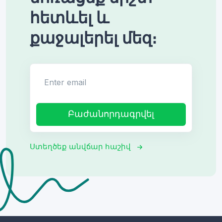
հետևել և
քաջալերել մեզ։
Enter email
Բաժանորդագրվել
Ստեղծեք անվճար հաշիվ