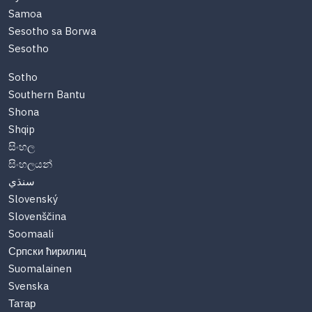
Samoa
Sesotho sa Borwa
Sesotho
Sotho
Southern Bantu
Shona
Shqip
සිංහල
සිංහලයන්
سنڌي
Slovenský
Slovenščina
Soomaali
Српски ћирилиц
Suomalainen
Svenska
Татар