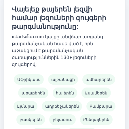
Վայելեք թայերեն լեզվի
համար լեզուների զույգերի
թարգմանությունը:
แปลประโยค.com կայքը անվճար առցանց
թարգմանչական հավելված է, որն
աջակցում է թարգմանչական
ծառայություններին 130+ լեզուների
զույգերով:
Աֆրիկանս
ալբանացի
ամհարերեն
արաբերեն
հայերեն
Ասամերեն
Այմարա
ադրբեջաներեն
Բամբարա
բասկերեն
բելառուս
Բենգալերեն