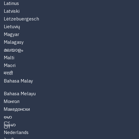
Latinus
Latviski
Lëtzebuergesch
Lietuvių
Magyar
Malagasy
മലയാളം
Malti
Maori
मराठी
Bahasa Malay
Bahasa Melayu
Монгол
Македонски
ဗမာ
မြန်မာ
Nederlands