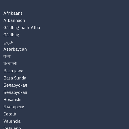
Afrikaans
Albannach
Gàidhlig na h-Alba
Gàidhlig
عربي
Azərbaycan
বাংলা
বাংলাদেশী
Basa jawa
Basa Sunda
Беларуская
Беларуская
Bosanski
Български
Català
Valencià
Cebuano