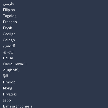
فارسی
Filipino
Tagalog
Français
Frysk
Gaeilge
Galego
ગુજરાતી
한국인
Hausa
Ōlelo Hawaiʻi
Հայերեն
हिंदी
Hmoob
Mong
Hrvatski
Igbo
Bahasa Indonesia