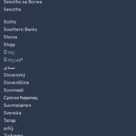
Sesotho sa Borwa
Sesotho
Sotho
Southern Bantu
Shona
Shqip
සිංහල
සිංහලයන්
سنڌي
Slovenský
Slovenščina
Soomaali
Српски ћирилиц
Suomalainen
Svenska
Татар
தமிழ்
Türkmen