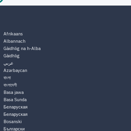
Afrikaans
Albannach
Gàidhlig na h-Alba
Gàidhlig
عربي
Azərbaycan
বাংলা
বাংলাদেশী
Basa jawa
Basa Sunda
Беларуская
Беларуская
Bosanski
Български