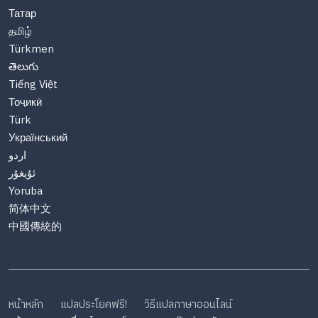
Татар
தமிழ்
Türkmen
తెలుగు
Tiếng Việt
Тоҷикӣ
Türk
Український
اردو
ئۇيغۇر
Yoruba
简体中文
中國傳統的
หน้าหลัก
แปลประโยคฟรี!
วิธีแปลภาษาออนไลน์