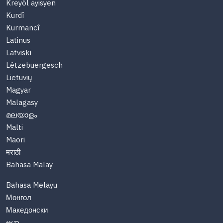
Kreyòl ayisyen
Kurdî
Kurmancî
Latinus
Latviski
Lëtzebuergesch
Lietuvių
Magyar
Malagasy
മലയാളം
Malti
Maori
मराठी
Bahasa Malay
Bahasa Melayu
Монгол
Македонски
ဗမာ