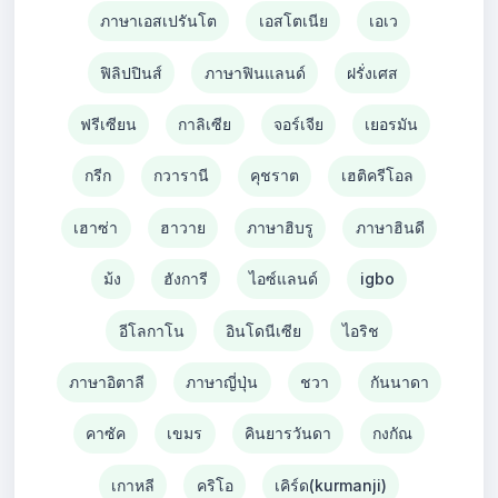
ภาษาเอสเปรันโต
เอสโตเนีย
เอเว
ฟิลิปปินส์
ภาษาฟินแลนด์
ฝรั่งเศส
ฟรีเซียน
กาลิเซีย
จอร์เจีย
เยอรมัน
กรีก
กวารานี
คุชราต
เฮติครีโอล
เฮาซ่า
ฮาวาย
ภาษาฮิบรู
ภาษาฮินดี
ม้ง
ฮังการี
ไอซ์แลนด์
igbo
อีโลกาโน
อินโดนีเซีย
ไอริช
ภาษาอิตาลี
ภาษาญี่ปุ่น
ชวา
กันนาดา
คาซัค
เขมร
คินยารวันดา
กงกัณ
เกาหลี
คริโอ
เคิร์ด(kurmanji)