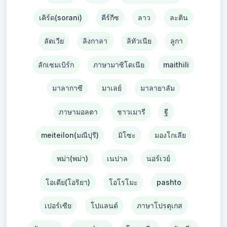
เคิร์ด(sorani)
คีร์กีซ
ลาว
ละติน
ลัตเวีย
ลิงกาลา
ลิทัวเนีย
ลูกา
ลักเซมเบิร์ก
ภาษามาซิโดเนีย
maithili
มาลากาซี
มาเลย์
มาลายาลัม
ภาษามอลตา
ชาวเมารี
ฐี
meiteilon(มณีปุรี)
มิโซะ
มองโกเลีย
พม่า(พม่า)
เนปาล
นอร์เวย์
โอเดีย(โอริยา)
โอโรโมะ
pashto
เปอร์เซีย
โปแลนด์
ภาษาโปรตุเกส