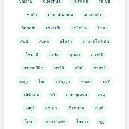
ปัญจาบ
quechua
โรมาเนีย
รัสเซีย
ซามัว
ภาษาสันสกฤต
สกอตเกลิค
Sepedi
เซอร์เบีย
เซโซโท
โชนา
สินธี
สิงหล
สโลวัก
ภาษาสโลวีเนีย
โซมาลี
สเปน
ซุนดา
สวาฮิลี
ภาษาสวีดิช
ทาจิกิ
ทมิฬ
ตาตาร์
เตลูกู
ไทย
กริญญา
ซองก้า
ตุรกี
เติร์กเมน
ทวิ
ภาษายูเครน
อูรดู
อุยกูร์
อุซเบก
เวียดนาม
เวลส์
โคซา
ภาษายิดดิช
โยรูบา
ซูลู