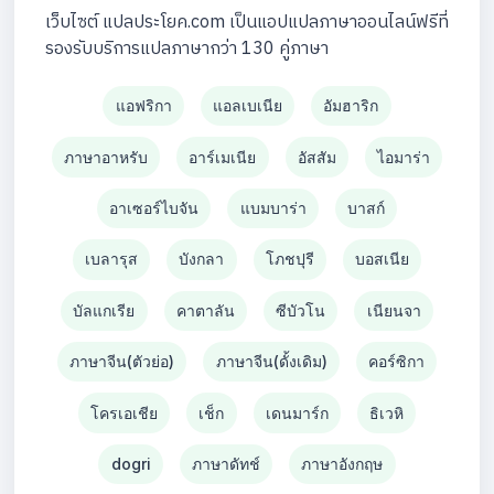
เว็บไซต์ แปลประโยค.com เป็นแอปแปลภาษาออนไลน์ฟรีที่
รองรับบริการแปลภาษากว่า 130 คู่ภาษา
แอฟริกา
แอลเบเนีย
อัมฮาริก
ภาษาอาหรับ
อาร์เมเนีย
อัสสัม
ไอมาร่า
อาเซอร์ไบจัน
แบมบาร่า
บาสก์
เบลารุส
บังกลา
โภชปุรี
บอสเนีย
บัลแกเรีย
คาตาลัน
ซีบัวโน
เนียนจา
ภาษาจีน(ตัวย่อ)
ภาษาจีน(ดั้งเดิม)
คอร์ซิกา
โครเอเชีย
เช็ก
เดนมาร์ก
ธิเวหิ
dogri
ภาษาดัทช์
ภาษาอังกฤษ