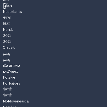
မြန်မာ
Nederlands
नेपाली
日本
Norsk
ଓଡିଆ
ଓଡିଆ
O'zbek
پښتو
پښتو
ປະເທດລາວ
ພາສາລາວ
Polskie
Português
ਪੰਜਾਬੀ
ਪੰਜਾਬੀ
Moldovenească