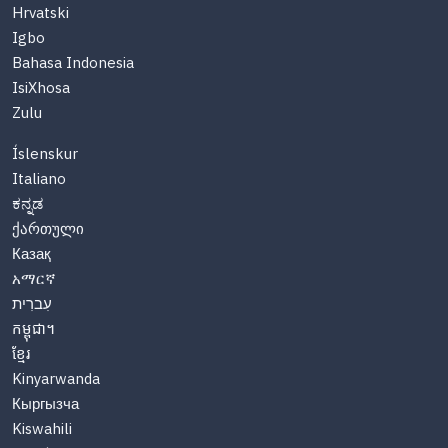
Hrvatski
Igbo
Bahasa Indonesia
IsiXhosa
Zulu
Íslenskur
Italiano
ಕನ್ನಡ
ქართული
Казақ
አማርኛ
עִברִית
កម្ពុជា។
ខ្មែរ
Kinyarwanda
Кыргызча
Kiswahili