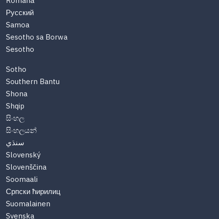
Română
Русский
Samoa
Sesotho sa Borwa
Sesotho
Sotho
Southern Bantu
Shona
Shqip
සිංහල
සිංහලයන්
سنڌي
Slovenský
Slovenščina
Soomaali
Српски ћирилиц
Suomalainen
Svenska