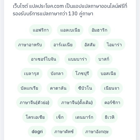
เว็บไซต์ แปลประโยค.com เป็นแอปแปลภาษาออนไลน์ฟรีที่
รองรับบริการแปลภาษากว่า 130 คู่ภาษา
แอฟริกา
แอลเบเนีย
อัมฮาริก
ภาษาอาหรับ
อาร์เมเนีย
อัสสัม
ไอมาร่า
อาเซอร์ไบจัน
แบมบาร่า
บาสก์
เบลารุส
บังกลา
โภชปุรี
บอสเนีย
บัลแกเรีย
คาตาลัน
ซีบัวโน
เนียนจา
ภาษาจีน(ตัวย่อ)
ภาษาจีน(ดั้งเดิม)
คอร์ซิกา
โครเอเชีย
เช็ก
เดนมาร์ก
ธิเวหิ
dogri
ภาษาดัทช์
ภาษาอังกฤษ