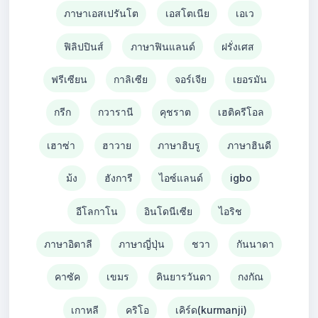
ภาษาเอสเปรันโต
เอสโตเนีย
เอเว
ฟิลิปปินส์
ภาษาฟินแลนด์
ฝรั่งเศส
ฟรีเซียน
กาลิเซีย
จอร์เจีย
เยอรมัน
กรีก
กวารานี
คุชราต
เฮติครีโอล
เฮาซ่า
ฮาวาย
ภาษาฮิบรู
ภาษาฮินดี
ม้ง
ฮังการี
ไอซ์แลนด์
igbo
อีโลกาโน
อินโดนีเซีย
ไอริช
ภาษาอิตาลี
ภาษาญี่ปุ่น
ชวา
กันนาดา
คาซัค
เขมร
คินยารวันดา
กงกัณ
เกาหลี
คริโอ
เคิร์ด(kurmanji)