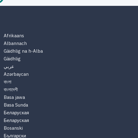
Afrikaans
Albannach
Gàidhlig na h-Alba
Gàidhlig
عربي
Azərbaycan
বাংলা
বাংলাদেশী
Basa jawa
Basa Sunda
Беларуская
Беларуская
Bosanski
Български