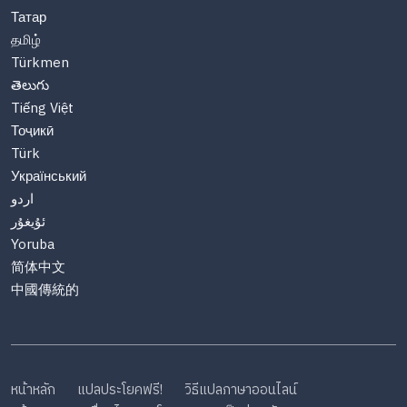
Татар
தமிழ்
Türkmen
తెలుగు
Tiếng Việt
Тоҷикӣ
Türk
Український
اردو
ئۇيغۇر
Yoruba
简体中文
中國傳統的
หน้าหลัก
แปลประโยคฟรี!
วิธีแปลภาษาออนไลน์