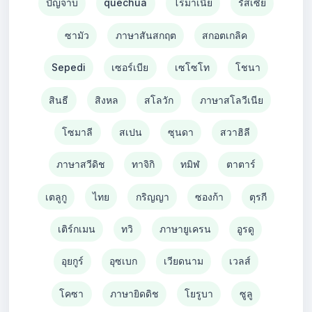
ปัญจาบ
quechua
โรมาเนีย
รัสเซีย
ซามัว
ภาษาสันสกฤต
สกอตเกลิค
Sepedi
เซอร์เบีย
เซโซโท
โชนา
สินธี
สิงหล
สโลวัก
ภาษาสโลวีเนีย
โซมาลี
สเปน
ซุนดา
สวาฮิลี
ภาษาสวีดิช
ทาจิกิ
ทมิฬ
ตาตาร์
เตลูกู
ไทย
กริญญา
ซองก้า
ตุรกี
เติร์กเมน
ทวิ
ภาษายูเครน
อูรดู
อุยกูร์
อุซเบก
เวียดนาม
เวลส์
โคซา
ภาษายิดดิช
โยรูบา
ซูลู