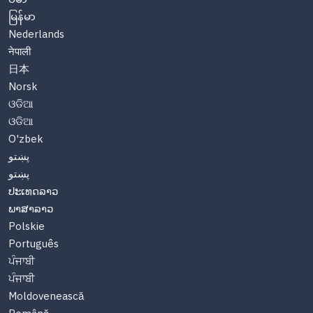
မြန်မာ
Nederlands
नेपाली
日本
Norsk
ଓଡିଆ
ଓଡିଆ
O'zbek
پښتو
پښتو
ປະເທດລາວ
ພາສາລາວ
Polskie
Português
ਪੰਜਾਬੀ
ਪੰਜਾਬੀ
Moldovenească