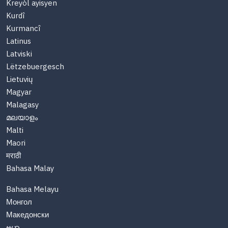
Kreyòl ayisyen
Kurdî
Kurmancî
Latinus
Latviski
Lëtzebuergesch
Lietuvių
Magyar
Malagasy
മലയാളം
Malti
Maori
मराठी
Bahasa Malay
Bahasa Melayu
Монгол
Македонски
ဗမာ