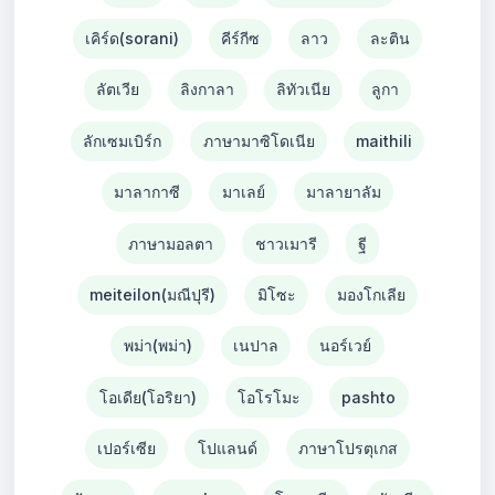
เคิร์ด(sorani)
คีร์กีซ
ลาว
ละติน
ลัตเวีย
ลิงกาลา
ลิทัวเนีย
ลูกา
ลักเซมเบิร์ก
ภาษามาซิโดเนีย
maithili
มาลากาซี
มาเลย์
มาลายาลัม
ภาษามอลตา
ชาวเมารี
ฐี
meiteilon(มณีปุรี)
มิโซะ
มองโกเลีย
พม่า(พม่า)
เนปาล
นอร์เวย์
โอเดีย(โอริยา)
โอโรโมะ
pashto
เปอร์เซีย
โปแลนด์
ภาษาโปรตุเกส