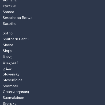
Română
Русский
Samoa
Sesotho sa Borwa
Sesotho
Sotho
Southern Bantu
Shona
Shqip
සිංහල
සිංහලයන්
سنڌي
Slovenský
Slovenščina
Soomaali
Српски ћирилиц
Suomalainen
Svenska