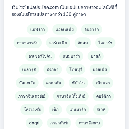
เว็บไซต์ แปลประโยค.com เป็นแอปแปลภาษาออนไลน์ฟรีที่
รองรับบริการแปลภาษากว่า 130 คู่ภาษา
แอฟริกา
แอลเบเนีย
อัมฮาริก
ภาษาอาหรับ
อาร์เมเนีย
อัสสัม
ไอมาร่า
อาเซอร์ไบจัน
แบมบาร่า
บาสก์
เบลารุส
บังกลา
โภชปุรี
บอสเนีย
บัลแกเรีย
คาตาลัน
ซีบัวโน
เนียนจา
ภาษาจีน(ตัวย่อ)
ภาษาจีน(ดั้งเดิม)
คอร์ซิกา
โครเอเชีย
เช็ก
เดนมาร์ก
ธิเวหิ
dogri
ภาษาดัทช์
ภาษาอังกฤษ