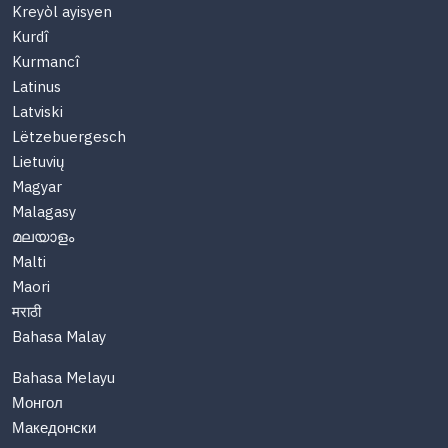
Kreyòl ayisyen
Kurdî
Kurmancî
Latinus
Latviski
Lëtzebuergesch
Lietuvių
Magyar
Malagasy
മലയാളം
Malti
Maori
मराठी
Bahasa Malay
Bahasa Melayu
Монгол
Македонски