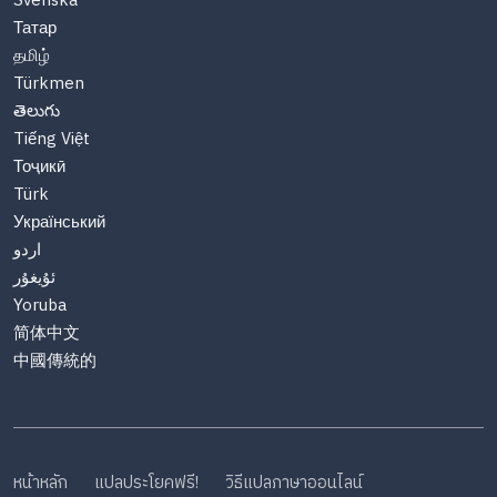
Svenska
Татар
தமிழ்
Türkmen
తెలుగు
Tiếng Việt
Тоҷикӣ
Türk
Український
اردو
ئۇيغۇر
Yoruba
简体中文
中國傳統的
หน้าหลัก
แปลประโยคฟรี!
วิธีแปลภาษาออนไลน์