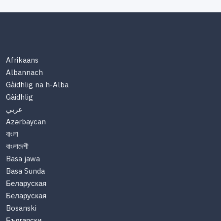
Afrikaans
Albannach
Gàidhlig na h-Alba
Gàidhlig
عربي
Azərbaycan
বাংলা
বাংলাদেশী
Basa jawa
Basa Sunda
Беларуская
Беларуская
Bosanski
Български