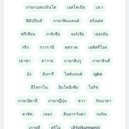
ภาษาเอสเปรันโต
เอสโตเนีย
เอเว
ฟิลิปปินส์
ภาษาฟินแลนด์
ฝรั่งเศส
ฟรีเซียน
กาลิเซีย
จอร์เจีย
เยอรมัน
กรีก
กวารานี
คุชราต
เฮติครีโอล
เฮาซ่า
ฮาวาย
ภาษาฮิบรู
ภาษาฮินดี
ม้ง
ฮังการี
ไอซ์แลนด์
igbo
อีโลกาโน
อินโดนีเซีย
ไอริช
ภาษาอิตาลี
ภาษาญี่ปุ่น
ชวา
กันนาดา
คาซัค
เขมร
คินยารวันดา
กงกัณ
เกาหลี
คริโอ
เคิร์ด(kurmanji)