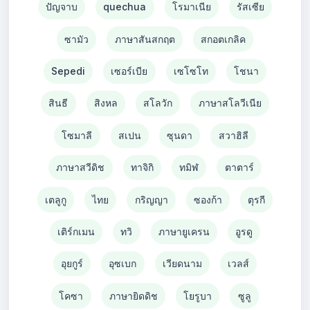
ปัญจาบ
quechua
โรมาเนีย
รัสเซีย
ซามัว
ภาษาสันสกฤต
สกอตเกลิค
Sepedi
เซอร์เบีย
เซโซโท
โชนา
สินธี
สิงหล
สโลวัก
ภาษาสโลวีเนีย
โซมาลี
สเปน
ซุนดา
สวาฮิลี
ภาษาสวีดิช
ทาจิกิ
ทมิฬ
ตาตาร์
เตลูกู
ไทย
กริญญา
ซองก้า
ตุรกี
เติร์กเมน
ทวิ
ภาษายูเครน
อูรดู
อุยกูร์
อุซเบก
เวียดนาม
เวลส์
โคซา
ภาษายิดดิช
โยรูบา
ซูลู