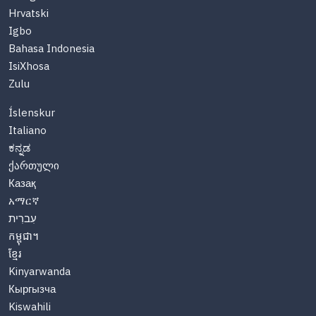
Hrvatski
Igbo
Bahasa Indonesia
IsiXhosa
Zulu
Íslenskur
Italiano
ಕನ್ನಡ
ქართული
Казақ
አማርኛ
עִברִית
កម្ពុជា។
ខ្មែរ
Kinyarwanda
Кыргызча
Kiswahili