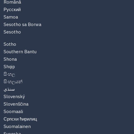
Română
Русский
Samoa
Sesotho sa Borwa
Sesotho
Sotho
Southern Bantu
Shona
Shqip
සිංහල
සිංහලයන්
سنڌي
Slovenský
Slovenščina
Soomaali
Српски ћирилиц
Suomalainen