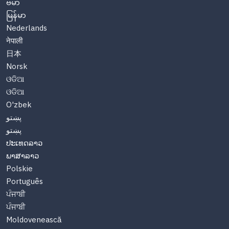
ဗမာ
မြန်မာ
Nederlands
नेपाली
日本
Norsk
ଓଡିଆ
ଓଡିଆ
O'zbek
پښتو
پښتو
ປະເທດລາວ
ພາສາລາວ
Polskie
Português
ਪੰਜਾਬੀ
ਪੰਜਾਬੀ
Moldovenească