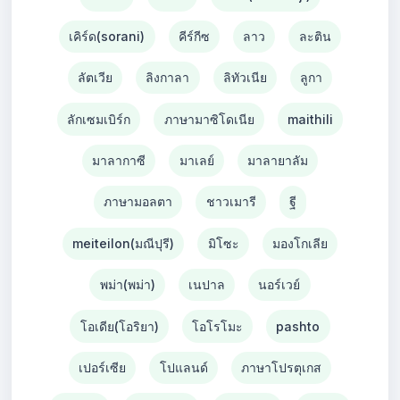
เคิร์ด(sorani)
คีร์กีซ
ลาว
ละติน
ลัตเวีย
ลิงกาลา
ลิทัวเนีย
ลูกา
ลักเซมเบิร์ก
ภาษามาซิโดเนีย
maithili
มาลากาซี
มาเลย์
มาลายาลัม
ภาษามอลตา
ชาวเมารี
ฐี
meiteilon(มณีปุรี)
มิโซะ
มองโกเลีย
พม่า(พม่า)
เนปาล
นอร์เวย์
โอเดีย(โอริยา)
โอโรโมะ
pashto
เปอร์เซีย
โปแลนด์
ภาษาโปรตุเกส