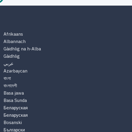
Afrikaans
Albannach
Gàidhlig na h-Alba
Gàidhlig
عربي
Azərbaycan
বাংলা
বাংলাদেশী
Basa jawa
Basa Sunda
Беларуская
Беларуская
Bosanski
Български