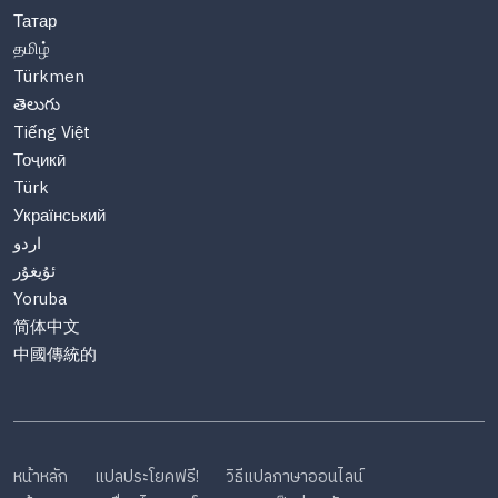
Татар
தமிழ்
Türkmen
తెలుగు
Tiếng Việt
Тоҷикӣ
Türk
Український
اردو
ئۇيغۇر
Yoruba
简体中文
中國傳統的
หน้าหลัก
แปลประโยคฟรี!
วิธีแปลภาษาออนไลน์