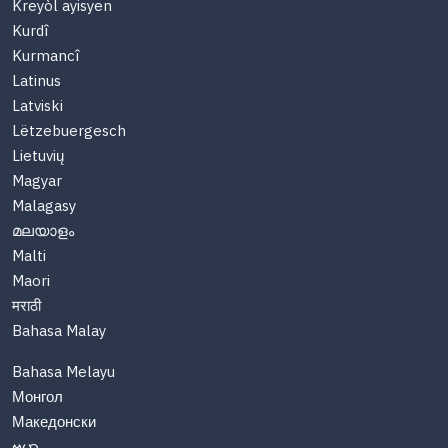
Kreyòl ayisyen
Kurdî
Kurmancî
Latinus
Latviski
Lëtzebuergesch
Lietuvių
Magyar
Malagasy
മലയാളം
Malti
Maori
मराठी
Bahasa Malay
Bahasa Melayu
Монгол
Македонски
ဗမာ