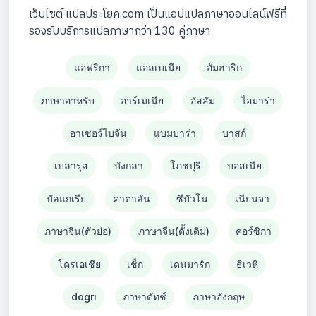
เว็บไซต์ แปลประโยค.com เป็นแอปแปลภาษาออนไลน์ฟรีที่
รองรับบริการแปลภาษากว่า 130 คู่ภาษา
แอฟริกา
แอลเบเนีย
อัมฮาริก
ภาษาอาหรับ
อาร์เมเนีย
อัสสัม
ไอมาร่า
อาเซอร์ไบจัน
แบมบาร่า
บาสก์
เบลารุส
บังกลา
โภชปุรี
บอสเนีย
บัลแกเรีย
คาตาลัน
ซีบัวโน
เนียนจา
ภาษาจีน(ตัวย่อ)
ภาษาจีน(ดั้งเดิม)
คอร์ซิกา
โครเอเชีย
เช็ก
เดนมาร์ก
ธิเวหิ
dogri
ภาษาดัทช์
ภาษาอังกฤษ