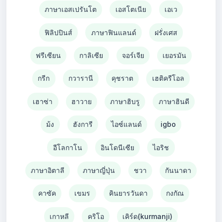
ภาษาเอสเปรันโต
เอสโตเนีย
เอเว
ฟิลิปปินส์
ภาษาฟินแลนด์
ฝรั่งเศส
ฟรีเซียน
กาลิเซีย
จอร์เจีย
เยอรมัน
กรีก
กวารานี
คุชราต
เฮติครีโอล
เฮาซ่า
ฮาวาย
ภาษาฮิบรู
ภาษาฮินดี
ม้ง
ฮังการี
ไอซ์แลนด์
igbo
อีโลกาโน
อินโดนีเซีย
ไอริช
ภาษาอิตาลี
ภาษาญี่ปุ่น
ชวา
กันนาดา
คาซัค
เขมร
คินยารวันดา
กงกัณ
เกาหลี
คริโอ
เคิร์ด(kurmanji)