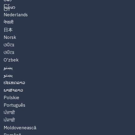
မြန်မာ
Nederlands
नेपाली
日本
Norsk
ଓଡିଆ
ଓଡିଆ
O'zbek
پښتو
پښتو
ປະເທດລາວ
ພາສາລາວ
Polskie
Português
ਪੰਜਾਬੀ
ਪੰਜਾਬੀ
Moldovenească