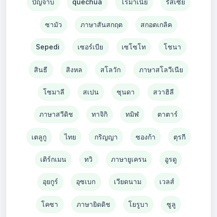
ปัญจาบ
quechua
โรมาเนีย
รัสเซีย
ซามัว
ภาษาสันสกฤต
สกอตเกลิค
Sepedi
เซอร์เบีย
เซโซโท
โชนา
สินธี
สิงหล
สโลวัก
ภาษาสโลวีเนีย
โซมาลี
สเปน
ซุนดา
สวาฮิลี
ภาษาสวีดิช
ทาจิกิ
ทมิฬ
ตาตาร์
เตลูกู
ไทย
กริญญา
ซองก้า
ตุรกี
เติร์กเมน
ทวิ
ภาษายูเครน
อูรดู
อุยกูร์
อุซเบก
เวียดนาม
เวลส์
โคซา
ภาษายิดดิช
โยรูบา
ซูลู