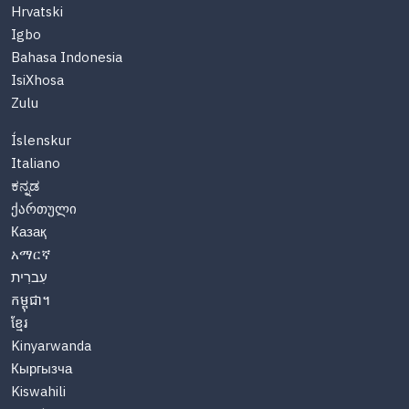
Hrvatski
Igbo
Bahasa Indonesia
IsiXhosa
Zulu
Íslenskur
Italiano
ಕನ್ನಡ
ქართული
Казақ
አማርኛ
עִברִית
កម្ពុជា។
ខ្មែរ
Kinyarwanda
Кыргызча
Kiswahili