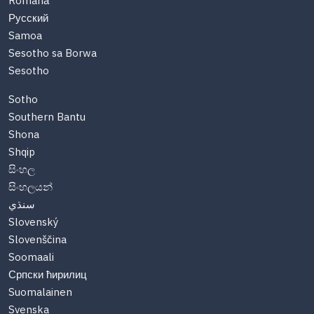
Română
Русский
Samoa
Sesotho sa Borwa
Sesotho
Sotho
Southern Bantu
Shona
Shqip
සිංහල
සිංහලයන්
سنڌي
Slovenský
Slovenščina
Soomaali
Српски ћирилиц
Suomalainen
Svenska