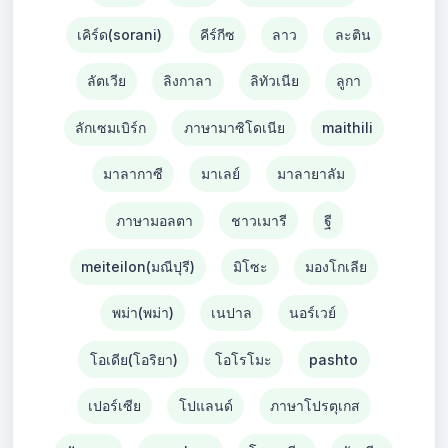
เคิร์ด(sorani)
คีร์กีซ
ลาว
ละติน
ลัตเวีย
ลิงกาลา
ลิทัวเนีย
ลูกา
ลักเซมเบิร์ก
ภาษามาซิโดเนีย
maithili
มาลากาซี
มาเลย์
มาลายาลัม
ภาษามอลตา
ชาวเมารี
ฐี
meiteilon(มณีปุรี)
มิโซะ
มองโกเลีย
พม่า(พม่า)
เนปาล
นอร์เวย์
โอเดีย(โอริยา)
โอโรโมะ
pashto
เปอร์เซีย
โปแลนด์
ภาษาโปรตุเกส