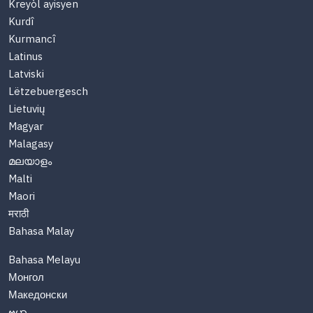
Kreyòl ayisyen
Kurdî
Kurmancî
Latinus
Latviski
Lëtzebuergesch
Lietuvių
Magyar
Malagasy
മലയാളം
Malti
Maori
मराठी
Bahasa Malay
Bahasa Melayu
Монгол
Македонски
ဗမာ