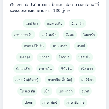
เว็บไซต์ แปลประโยค.com เป็นแอปแปลภาษาออนไลน์ฟรีที่
รองรับบริการแปลภาษากว่า 130 คู่ภาษา
แอฟริกา
แอลเบเนีย
อัมฮาริก
ภาษาอาหรับ
อาร์เมเนีย
อัสสัม
ไอมาร่า
อาเซอร์ไบจัน
แบมบาร่า
บาสก์
เบลารุส
บังกลา
โภชปุรี
บอสเนีย
บัลแกเรีย
คาตาลัน
ซีบัวโน
เนียนจา
ภาษาจีน(ตัวย่อ)
ภาษาจีน(ดั้งเดิม)
คอร์ซิกา
โครเอเชีย
เช็ก
เดนมาร์ก
ธิเวหิ
dogri
ภาษาดัทช์
ภาษาอังกฤษ