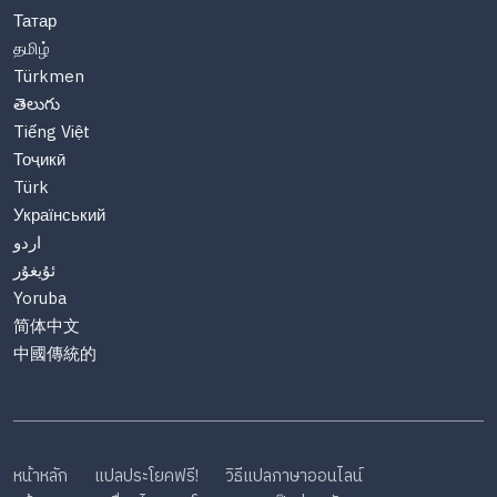
Татар
தமிழ்
Türkmen
తెలుగు
Tiếng Việt
Тоҷикӣ
Türk
Український
اردو
ئۇيغۇر
Yoruba
简体中文
中國傳統的
หน้าหลัก
แปลประโยคฟรี!
วิธีแปลภาษาออนไลน์