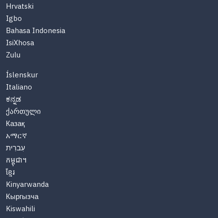
Hrvatski
Igbo
Bahasa Indonesia
IsiXhosa
Zulu
Íslenskur
Italiano
ಕನ್ನಡ
ქართული
Казақ
አማርኛ
עִברִית
កម្ពុជា។
ខ្មែរ
Kinyarwanda
Кыргызча
Kiswahili