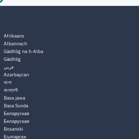
Afrikaans
Albannach
Gàidhlig na h-Alba
Gàidhlig
عربي
Azərbaycan
বাংলা
বাংলাদেশী
Basa jawa
Basa Sunda
Беларуская
Беларуская
Bosanski
Български