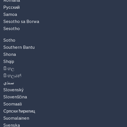
Română
Русский
Samoa
Sesotho sa Borwa
Sesotho
Sotho
Southern Bantu
Shona
Shqip
සිංහල
සිංහලයන්
سنڌي
Slovenský
Slovenščina
Soomaali
Српски ћирилиц
Suomalainen
Svenska