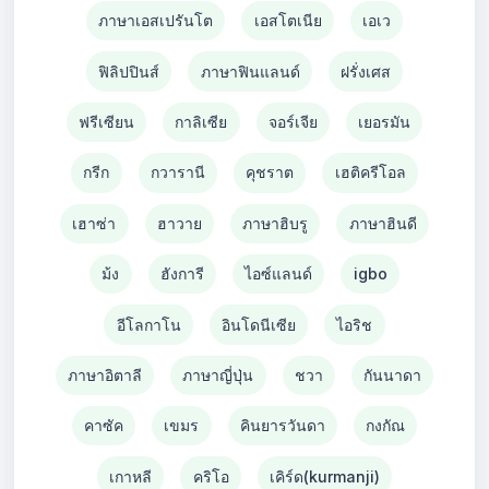
ภาษาเอสเปรันโต
เอสโตเนีย
เอเว
ฟิลิปปินส์
ภาษาฟินแลนด์
ฝรั่งเศส
ฟรีเซียน
กาลิเซีย
จอร์เจีย
เยอรมัน
กรีก
กวารานี
คุชราต
เฮติครีโอล
เฮาซ่า
ฮาวาย
ภาษาฮิบรู
ภาษาฮินดี
ม้ง
ฮังการี
ไอซ์แลนด์
igbo
อีโลกาโน
อินโดนีเซีย
ไอริช
ภาษาอิตาลี
ภาษาญี่ปุ่น
ชวา
กันนาดา
คาซัค
เขมร
คินยารวันดา
กงกัณ
เกาหลี
คริโอ
เคิร์ด(kurmanji)