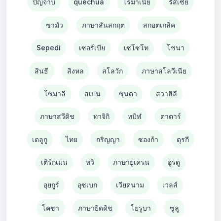
ปัญจาบ
quechua
โรมาเนีย
รัสเซีย
ซามัว
ภาษาสันสกฤต
สกอตเกลิค
Sepedi
เซอร์เบีย
เซโซโท
โชนา
สินธี
สิงหล
สโลวัก
ภาษาสโลวีเนีย
โซมาลี
สเปน
ซุนดา
สวาฮิลี
ภาษาสวีดิช
ทาจิกิ
ทมิฬ
ตาตาร์
เตลูกู
ไทย
กริญญา
ซองก้า
ตุรกี
เติร์กเมน
ทวิ
ภาษายูเครน
อูรดู
อุยกูร์
อุซเบก
เวียดนาม
เวลส์
โคซา
ภาษายิดดิช
โยรูบา
ซูลู