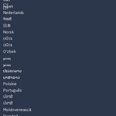
မြန်မာ
Nederlands
नेपाली
日本
Norsk
ଓଡିଆ
ଓଡିଆ
O'zbek
پښتو
پښتو
ປະເທດລາວ
ພາສາລາວ
Polskie
Português
ਪੰਜਾਬੀ
ਪੰਜਾਬੀ
Moldovenească