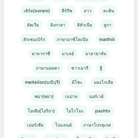
เคิร์ด(sorani)
คีร์กีซ
ลาว
ละติน
ลัตเวีย
ลิงกาลา
ลิทัวเนีย
ลูกา
ลักเซมเบิร์ก
ภาษามาซิโดเนีย
maithili
มาลากาซี
มาเลย์
มาลายาลัม
ภาษามอลตา
ชาวเมารี
ฐี
meiteilon(มณีปุรี)
มิโซะ
มองโกเลีย
พม่า(พม่า)
เนปาล
นอร์เวย์
โอเดีย(โอริยา)
โอโรโมะ
pashto
เปอร์เซีย
โปแลนด์
ภาษาโปรตุเกส