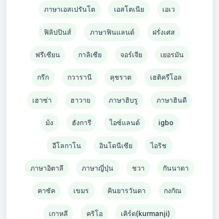
ภาษาเอสเปรันโต
เอสโตเนีย
เอเว
ฟิลิปปินส์
ภาษาฟินแลนด์
ฝรั่งเศส
ฟรีเซียน
กาลิเซีย
จอร์เจีย
เยอรมัน
กรีก
กวารานี
คุชราต
เฮติครีโอล
เฮาซ่า
ฮาวาย
ภาษาฮิบรู
ภาษาฮินดี
ม้ง
ฮังการี
ไอซ์แลนด์
igbo
อีโลกาโน
อินโดนีเซีย
ไอริช
ภาษาอิตาลี
ภาษาญี่ปุ่น
ชวา
กันนาดา
คาซัค
เขมร
คินยารวันดา
กงกัณ
เกาหลี
คริโอ
เคิร์ด(kurmanji)