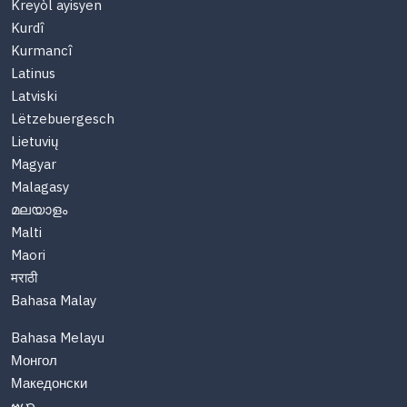
Kreyòl ayisyen
Kurdî
Kurmancî
Latinus
Latviski
Lëtzebuergesch
Lietuvių
Magyar
Malagasy
മലയാളം
Malti
Maori
मराठी
Bahasa Malay
Bahasa Melayu
Монгол
Македонски
ဗမာ