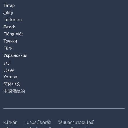
Татар
தமிழ்
Türkmen
తెలుగు
Tiếng Việt
Тоҷикӣ
Türk
Український
اردو
ئۇيغۇر
Yoruba
简体中文
中國傳統的
หน้าหลัก
แปลประโยคฟรี!
วิธีแปลภาษาออนไลน์