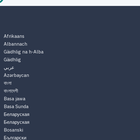
Afrikaans
Albannach
Gàidhlig na h-Alba
Gàidhlig
عربي
Azərbaycan
বাংলা
বাংলাদেশী
Basa jawa
Basa Sunda
Беларуская
Беларуская
Bosanski
Български