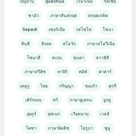
ปัญจาบ
quechua
โรมาเนีย
รัสเซีย
ซามัว
ภาษาสันสกฤต
สกอตเกลิค
Sepedi
เซอร์เบีย
เซโซโท
โชนา
สินธี
สิงหล
สโลวัก
ภาษาสโลวีเนีย
โซมาลี
สเปน
ซุนดา
สวาฮิลี
ภาษาสวีดิช
ทาจิกิ
ทมิฬ
ตาตาร์
เตลูกู
ไทย
กริญญา
ซองก้า
ตุรกี
เติร์กเมน
ทวิ
ภาษายูเครน
อูรดู
อุยกูร์
อุซเบก
เวียดนาม
เวลส์
โคซา
ภาษายิดดิช
โยรูบา
ซูลู