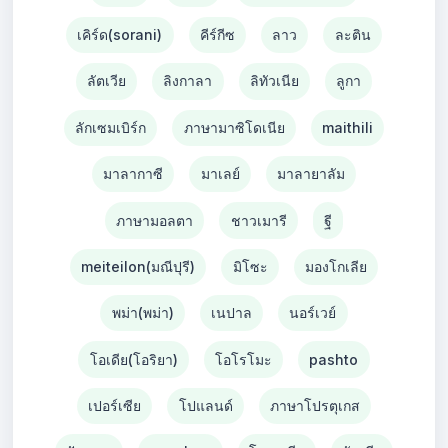
เคิร์ด(sorani)
คีร์กีซ
ลาว
ละติน
ลัตเวีย
ลิงกาลา
ลิทัวเนีย
ลูกา
ลักเซมเบิร์ก
ภาษามาซิโดเนีย
maithili
มาลากาซี
มาเลย์
มาลายาลัม
ภาษามอลตา
ชาวเมารี
ฐี
meiteilon(มณีปุรี)
มิโซะ
มองโกเลีย
พม่า(พม่า)
เนปาล
นอร์เวย์
โอเดีย(โอริยา)
โอโรโมะ
pashto
เปอร์เซีย
โปแลนด์
ภาษาโปรตุเกส