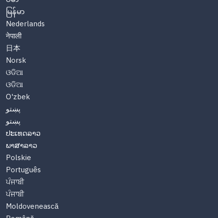
မြန်မာ
Nederlands
नेपाली
日本
Norsk
ଓଡିଆ
ଓଡିଆ
O'zbek
پښتو
پښتو
ປະເທດລາວ
ພາສາລາວ
Polskie
Português
ਪੰਜਾਬੀ
ਪੰਜਾਬੀ
Moldovenească