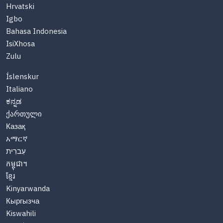
Hrvatski
Igbo
Bahasa Indonesia
IsiXhosa
Zulu
Íslenskur
Italiano
ಕನ್ನಡ
ქართული
Казақ
አማርኛ
עִברִית
កម្ពុជា។
ខ្មែរ
Kinyarwanda
Кыргызча
Kiswahili