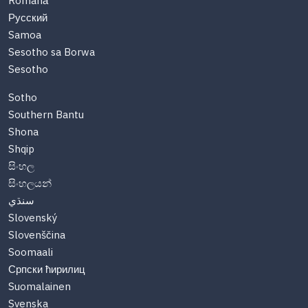
Română
Русский
Samoa
Sesotho sa Borwa
Sesotho
Sotho
Southern Bantu
Shona
Shqip
සිංහල
සිංහලයන්
سنڌي
Slovenský
Slovenščina
Soomaali
Српски ћирилиц
Suomalainen
Svenska