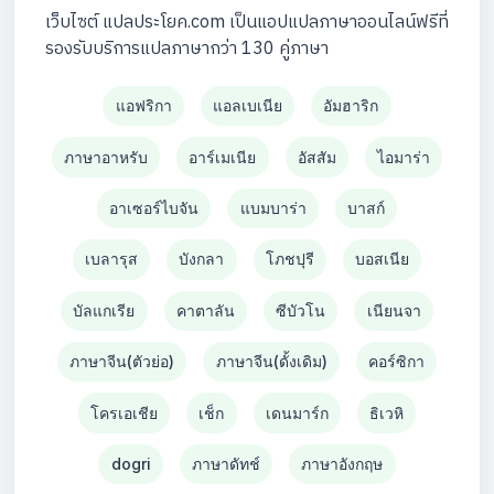
เว็บไซต์ แปลประโยค.com เป็นแอปแปลภาษาออนไลน์ฟรีที่
รองรับบริการแปลภาษากว่า 130 คู่ภาษา
แอฟริกา
แอลเบเนีย
อัมฮาริก
ภาษาอาหรับ
อาร์เมเนีย
อัสสัม
ไอมาร่า
อาเซอร์ไบจัน
แบมบาร่า
บาสก์
เบลารุส
บังกลา
โภชปุรี
บอสเนีย
บัลแกเรีย
คาตาลัน
ซีบัวโน
เนียนจา
ภาษาจีน(ตัวย่อ)
ภาษาจีน(ดั้งเดิม)
คอร์ซิกา
โครเอเชีย
เช็ก
เดนมาร์ก
ธิเวหิ
dogri
ภาษาดัทช์
ภาษาอังกฤษ