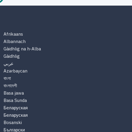
Afrikaans
Albannach
Gàidhlig na h-Alba
Gàidhlig
عربي
Azərbaycan
বাংলা
বাংলাদেশী
Basa jawa
Basa Sunda
Беларуская
Беларуская
Bosanski
Български