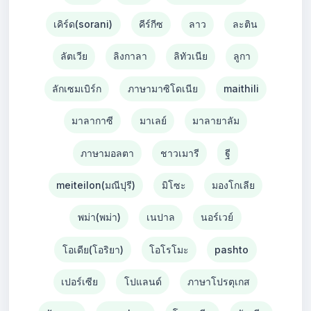
เคิร์ด(sorani)
คีร์กีซ
ลาว
ละติน
ลัตเวีย
ลิงกาลา
ลิทัวเนีย
ลูกา
ลักเซมเบิร์ก
ภาษามาซิโดเนีย
maithili
มาลากาซี
มาเลย์
มาลายาลัม
ภาษามอลตา
ชาวเมารี
ฐี
meiteilon(มณีปุรี)
มิโซะ
มองโกเลีย
พม่า(พม่า)
เนปาล
นอร์เวย์
โอเดีย(โอริยา)
โอโรโมะ
pashto
เปอร์เซีย
โปแลนด์
ภาษาโปรตุเกส