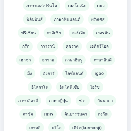
ภาษาเอสเปรันโต
เอสโตเนีย
เอเว
ฟิลิปปินส์
ภาษาฟินแลนด์
ฝรั่งเศส
ฟรีเซียน
กาลิเซีย
จอร์เจีย
เยอรมัน
กรีก
กวารานี
คุชราต
เฮติครีโอล
เฮาซ่า
ฮาวาย
ภาษาฮิบรู
ภาษาฮินดี
ม้ง
ฮังการี
ไอซ์แลนด์
igbo
อีโลกาโน
อินโดนีเซีย
ไอริช
ภาษาอิตาลี
ภาษาญี่ปุ่น
ชวา
กันนาดา
คาซัค
เขมร
คินยารวันดา
กงกัณ
เกาหลี
คริโอ
เคิร์ด(kurmanji)