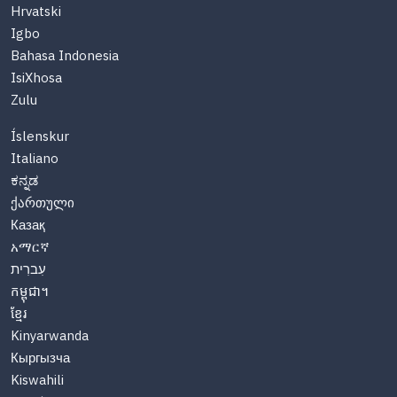
Hrvatski
Igbo
Bahasa Indonesia
IsiXhosa
Zulu
Íslenskur
Italiano
ಕನ್ನಡ
ქართული
Казақ
አማርኛ
עִברִית
កម្ពុជា។
ខ្មែរ
Kinyarwanda
Кыргызча
Kiswahili