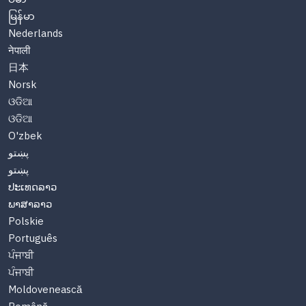
မြန်မာ
Nederlands
नेपाली
日本
Norsk
ଓଡିଆ
ଓଡିଆ
O'zbek
پښتو
پښتو
ປະເທດລາວ
ພາສາລາວ
Polskie
Português
ਪੰਜਾਬੀ
ਪੰਜਾਬੀ
Moldovenească