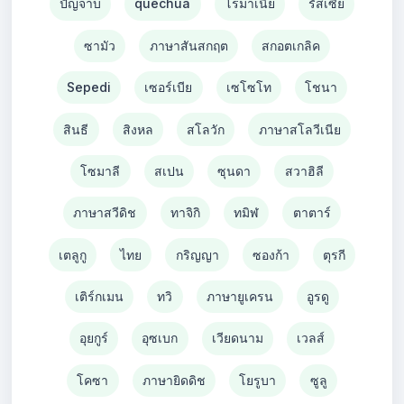
ปัญจาบ
quechua
โรมาเนีย
รัสเซีย
ซามัว
ภาษาสันสกฤต
สกอตเกลิค
Sepedi
เซอร์เบีย
เซโซโท
โชนา
สินธี
สิงหล
สโลวัก
ภาษาสโลวีเนีย
โซมาลี
สเปน
ซุนดา
สวาฮิลี
ภาษาสวีดิช
ทาจิกิ
ทมิฬ
ตาตาร์
เตลูกู
ไทย
กริญญา
ซองก้า
ตุรกี
เติร์กเมน
ทวิ
ภาษายูเครน
อูรดู
อุยกูร์
อุซเบก
เวียดนาม
เวลส์
โคซา
ภาษายิดดิช
โยรูบา
ซูลู