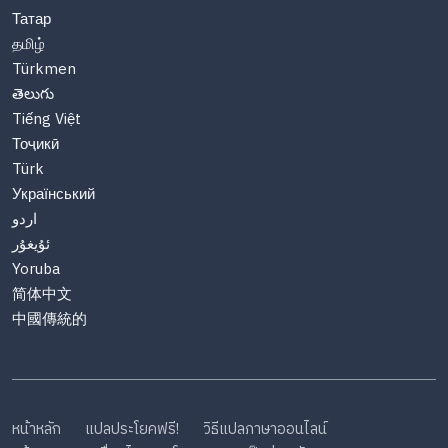
Татар
தமிழ்
Türkmen
తెలుగు
Tiếng Việt
Тоҷикӣ
Türk
Український
اردو
ئۇيغۇر
Yoruba
简体中文
中國傳統的
หน้าหลัก
แปลประโยคฟรี!
วิธีแปลภาษาออนไลน์