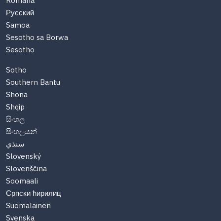
Română
Русский
Samoa
Sesotho sa Borwa
Sesotho
Sotho
Southern Bantu
Shona
Shqip
සිංහල
සිංහලයන්
سنڌي
Slovenský
Slovenščina
Soomaali
Српски ћирилиц
Suomalainen
Svenska