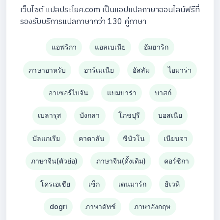
เว็บไซต์ แปลประโยค.com เป็นแอปแปลภาษาออนไลน์ฟรีที่
รองรับบริการแปลภาษากว่า 130 คู่ภาษา
แอฟริกา
แอลเบเนีย
อัมฮาริก
ภาษาอาหรับ
อาร์เมเนีย
อัสสัม
ไอมาร่า
อาเซอร์ไบจัน
แบมบาร่า
บาสก์
เบลารุส
บังกลา
โภชปุรี
บอสเนีย
บัลแกเรีย
คาตาลัน
ซีบัวโน
เนียนจา
ภาษาจีน(ตัวย่อ)
ภาษาจีน(ดั้งเดิม)
คอร์ซิกา
โครเอเชีย
เช็ก
เดนมาร์ก
ธิเวหิ
dogri
ภาษาดัทช์
ภาษาอังกฤษ