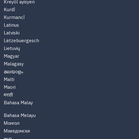
Kreyòl ayisyen
Kurdî
Kurmancî
Latinus
Latviski
Lëtzebuergesch
Lietuvių
Magyar
Malagasy
മലയാളം
Malti
Maori
मराठी
Bahasa Malay
Bahasa Melayu
Монгол
Македонски
ဗမာ