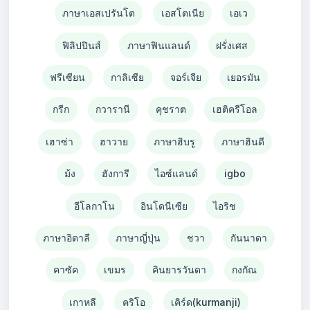
ภาษาเอสเปรันโต
เอสโตเนีย
เอเว
ฟิลิปปินส์
ภาษาฟินแลนด์
ฝรั่งเศส
ฟรีเซียน
กาลิเซีย
จอร์เจีย
เยอรมัน
กรีก
กวารานี
คุชราต
เฮติครีโอล
เฮาซ่า
ฮาวาย
ภาษาฮิบรู
ภาษาฮินดี
ม้ง
ฮังการี
ไอซ์แลนด์
igbo
อีโลกาโน
อินโดนีเซีย
ไอริช
ภาษาอิตาลี
ภาษาญี่ปุ่น
ชวา
กันนาดา
คาซัค
เขมร
คินยารวันดา
กงกัณ
เกาหลี
คริโอ
เคิร์ด(kurmanji)