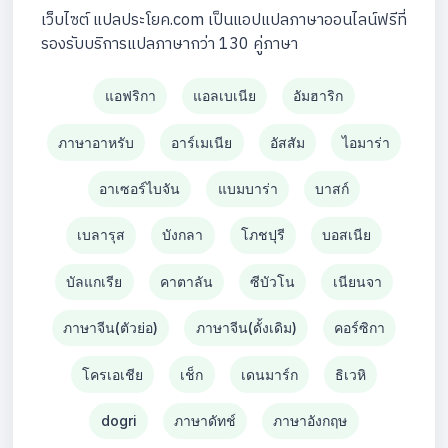
เว็บไซต์ แปลประโยค.com เป็นแอปแปลภาษาออนไลน์ฟรีที่
รองรับบริการแปลภาษากว่า 130 คู่ภาษา
แอฟริกา
แอลเบเนีย
อัมฮาริก
ภาษาอาหรับ
อาร์เมเนีย
อัสสัม
ไอมาร่า
อาเซอร์ไบจัน
แบมบาร่า
บาสก์
เบลารุส
บังกลา
โภชปุรี
บอสเนีย
บัลแกเรีย
คาตาลัน
ซีบัวโน
เนียนจา
ภาษาจีน(ตัวย่อ)
ภาษาจีน(ดั้งเดิม)
คอร์ซิกา
โครเอเชีย
เช็ก
เดนมาร์ก
ธิเวหิ
dogri
ภาษาดัทช์
ภาษาอังกฤษ