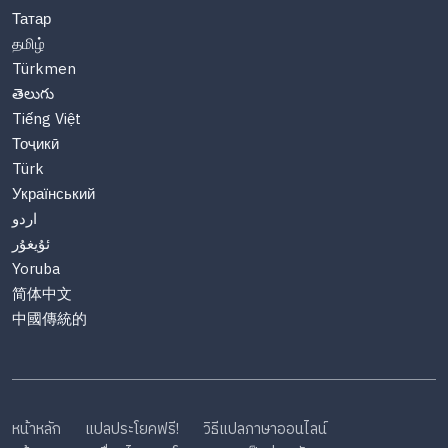
Татар
தமிழ்
Türkmen
తెలుగు
Tiếng Việt
Тоҷикӣ
Türk
Український
اردو
ئۇيغۇر
Yoruba
简体中文
中國傳統的
หน้าหลัก
แปลประโยคฟรี!
วิธีแปลภาษาออนไลน์