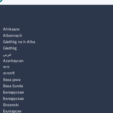
Afrikaans
Albannach
Gàidhlig na h-Alba
Gàidhlig
عربي
Azərbaycan
বাংলা
বাংলাদেশী
Basa jawa
Basa Sunda
Беларуская
Беларуская
Bosanski
Български