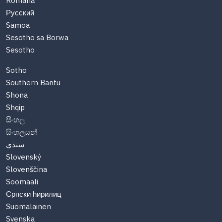
Română
Русский
Samoa
Sesotho sa Borwa
Sesotho
Sotho
Southern Bantu
Shona
Shqip
සිංහල
සිංහලයන්
سنڌي
Slovenský
Slovenščina
Soomaali
Српски ћирилиц
Suomalainen
Svenska