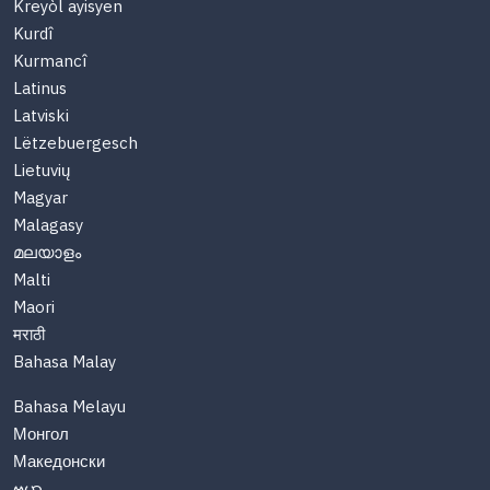
Kreyòl ayisyen
Kurdî
Kurmancî
Latinus
Latviski
Lëtzebuergesch
Lietuvių
Magyar
Malagasy
മലയാളം
Malti
Maori
मराठी
Bahasa Malay
Bahasa Melayu
Монгол
Македонски
ဗမာ