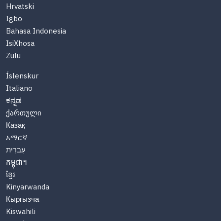
Hrvatski
Igbo
Bahasa Indonesia
IsiXhosa
Zulu
Íslenskur
Italiano
ಕನ್ನಡ
ქართული
Казақ
አማርኛ
עִברִית
កម្ពុជា។
ខ្មែរ
Kinyarwanda
Кыргызча
Kiswahili