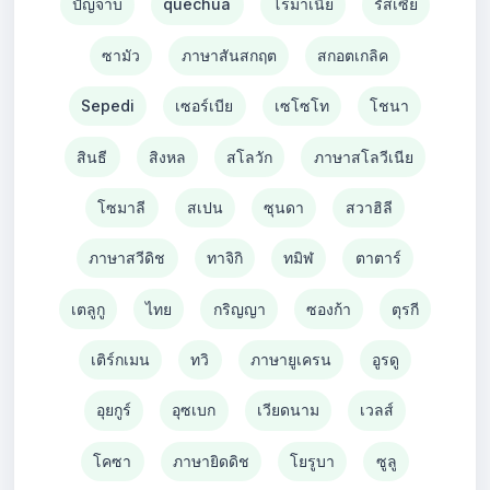
ปัญจาบ
quechua
โรมาเนีย
รัสเซีย
ซามัว
ภาษาสันสกฤต
สกอตเกลิค
Sepedi
เซอร์เบีย
เซโซโท
โชนา
สินธี
สิงหล
สโลวัก
ภาษาสโลวีเนีย
โซมาลี
สเปน
ซุนดา
สวาฮิลี
ภาษาสวีดิช
ทาจิกิ
ทมิฬ
ตาตาร์
เตลูกู
ไทย
กริญญา
ซองก้า
ตุรกี
เติร์กเมน
ทวิ
ภาษายูเครน
อูรดู
อุยกูร์
อุซเบก
เวียดนาม
เวลส์
โคซา
ภาษายิดดิช
โยรูบา
ซูลู