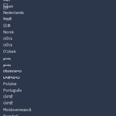
မြန်မာ
Nederlands
नेपाली
日本
Norsk
ଓଡିଆ
ଓଡିଆ
O'zbek
پښتو
پښتو
ປະເທດລາວ
ພາສາລາວ
Polskie
Português
ਪੰਜਾਬੀ
ਪੰਜਾਬੀ
Moldovenească