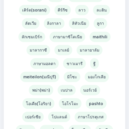
เคิร์ด(sorani)
คีร์กีซ
ลาว
ละติน
ลัตเวีย
ลิงกาลา
ลิทัวเนีย
ลูกา
ลักเซมเบิร์ก
ภาษามาซิโดเนีย
maithili
มาลากาซี
มาเลย์
มาลายาลัม
ภาษามอลตา
ชาวเมารี
ฐี
meiteilon(มณีปุรี)
มิโซะ
มองโกเลีย
พม่า(พม่า)
เนปาล
นอร์เวย์
โอเดีย(โอริยา)
โอโรโมะ
pashto
เปอร์เซีย
โปแลนด์
ภาษาโปรตุเกส