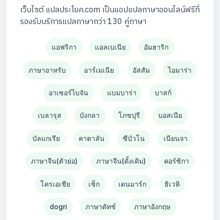
เว็บไซต์ แปลประโยค.com เป็นแอปแปลภาษาออนไลน์ฟรีที่
รองรับบริการแปลภาษากว่า 130 คู่ภาษา
แอฟริกา
แอลเบเนีย
อัมฮาริก
ภาษาอาหรับ
อาร์เมเนีย
อัสสัม
ไอมาร่า
อาเซอร์ไบจัน
แบมบาร่า
บาสก์
เบลารุส
บังกลา
โภชปุรี
บอสเนีย
บัลแกเรีย
คาตาลัน
ซีบัวโน
เนียนจา
ภาษาจีน(ตัวย่อ)
ภาษาจีน(ดั้งเดิม)
คอร์ซิกา
โครเอเชีย
เช็ก
เดนมาร์ก
ธิเวหิ
dogri
ภาษาดัทช์
ภาษาอังกฤษ