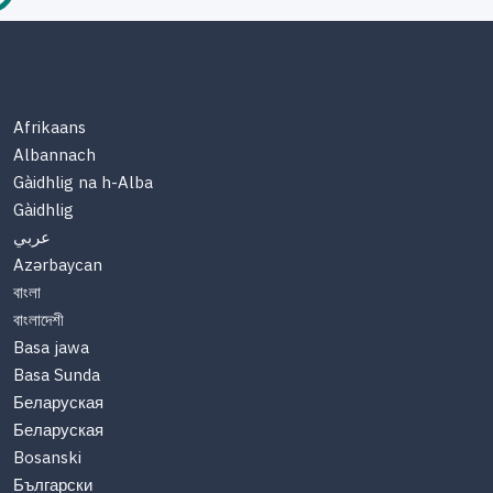
Afrikaans
Albannach
Gàidhlig na h-Alba
Gàidhlig
عربي
Azərbaycan
বাংলা
বাংলাদেশী
Basa jawa
Basa Sunda
Беларуская
Беларуская
Bosanski
Български