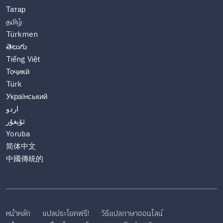
Татар
தமிழ்
Türkmen
తెలుగు
Tiếng Việt
Тоҷикӣ
Türk
Український
اردو
ئۇيغۇر
Yoruba
简体中文
中國傳統的
หน้าหลัก
แปลประโยคฟรี!
วิธีแปลภาษาออนไลน์