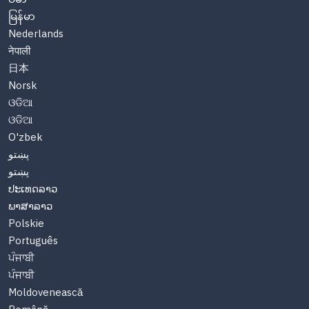
မြန်မာ
Nederlands
नेपाली
日本
Norsk
ଓଡିଆ
ଓଡିଆ
O'zbek
پښتو
پښتو
ປະເທດລາວ
ພາສາລາວ
Polskie
Português
ਪੰਜਾਬੀ
ਪੰਜਾਬੀ
Moldovenească