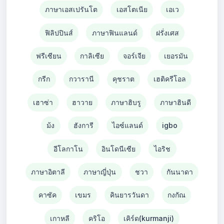
ภาษาเอสเปรันโต
เอสโตเนีย
เอเว
ฟิลิปปินส์
ภาษาฟินแลนด์
ฝรั่งเศส
ฟรีเซียน
กาลิเซีย
จอร์เจีย
เยอรมัน
กรีก
กวารานี
คุชราต
เฮติครีโอล
เฮาซ่า
ฮาวาย
ภาษาฮิบรู
ภาษาฮินดี
ม้ง
ฮังการี
ไอซ์แลนด์
igbo
อีโลกาโน
อินโดนีเซีย
ไอริช
ภาษาอิตาลี
ภาษาญี่ปุ่น
ชวา
กันนาดา
คาซัค
เขมร
คินยารวันดา
กงกัณ
เกาหลี
คริโอ
เคิร์ด(kurmanji)