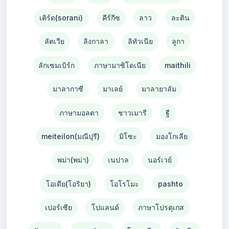
เคิร์ด(sorani)
คีร์กีซ
ลาว
ละติน
ลัตเวีย
ลิงกาลา
ลิทัวเนีย
ลูกา
ลักเซมเบิร์ก
ภาษามาซิโดเนีย
maithili
มาลากาซี
มาเลย์
มาลายาลัม
ภาษามอลตา
ชาวเมารี
ฐี
meiteilon(มณีปุรี)
มิโซะ
มองโกเลีย
พม่า(พม่า)
เนปาล
นอร์เวย์
โอเดีย(โอริยา)
โอโรโมะ
pashto
เปอร์เซีย
โปแลนด์
ภาษาโปรตุเกส