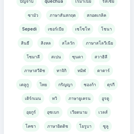
ปัญจาบ
quechua
โรมาเนีย
รัสเซีย
ซามัว
ภาษาสันสกฤต
สกอตเกลิค
Sepedi
เซอร์เบีย
เซโซโท
โชนา
สินธี
สิงหล
สโลวัก
ภาษาสโลวีเนีย
โซมาลี
สเปน
ซุนดา
สวาฮิลี
ภาษาสวีดิช
ทาจิกิ
ทมิฬ
ตาตาร์
เตลูกู
ไทย
กริญญา
ซองก้า
ตุรกี
เติร์กเมน
ทวิ
ภาษายูเครน
อูรดู
อุยกูร์
อุซเบก
เวียดนาม
เวลส์
โคซา
ภาษายิดดิช
โยรูบา
ซูลู