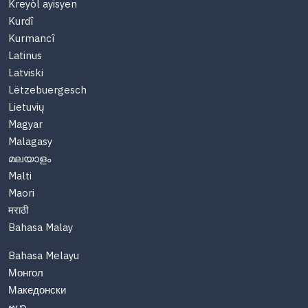
Kreyòl ayisyen
Kurdî
Kurmancî
Latinus
Latviski
Lëtzebuergesch
Lietuvių
Magyar
Malagasy
മലയാളം
Malti
Maori
मराठी
Bahasa Malay
Bahasa Melayu
Монгол
Македонски
ဗမာ