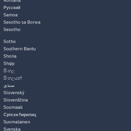
Română
Русский
Samoa
Sesotho sa Borwa
Sesotho
Sotho
Southern Bantu
Shona
Shqip
සිංහල
සිංහලයන්
سنڌي
Slovenský
Slovenščina
Soomaali
Српски ћирилиц
Suomalainen
Svenska