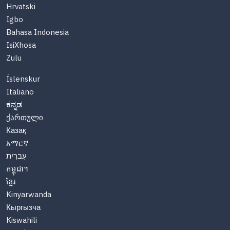
Hrvatski
Igbo
Bahasa Indonesia
IsiXhosa
Zulu
Íslenskur
Italiano
ಕನ್ನಡ
ქართული
Казақ
አማርኛ
עִברִית
កម្ពុជា។
ខ្មែរ
Kinyarwanda
Кыргызча
Kiswahili