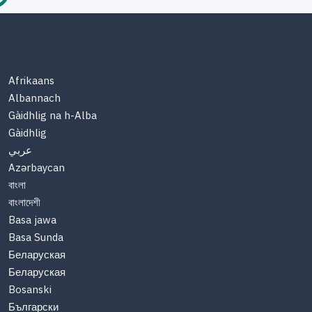
Afrikaans
Albannach
Gàidhlig na h-Alba
Gàidhlig
عربي
Azərbaycan
বাংলা
বাংলাদেশী
Basa jawa
Basa Sunda
Беларуская
Беларуская
Bosanski
Български