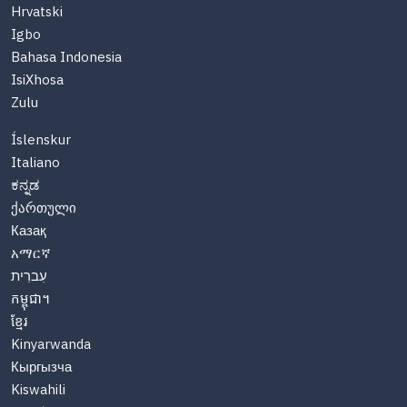
Hrvatski
Igbo
Bahasa Indonesia
IsiXhosa
Zulu
Íslenskur
Italiano
ಕನ್ನಡ
ქართული
Казақ
አማርኛ
עִברִית
កម្ពុជា។
ខ្មែរ
Kinyarwanda
Кыргызча
Kiswahili