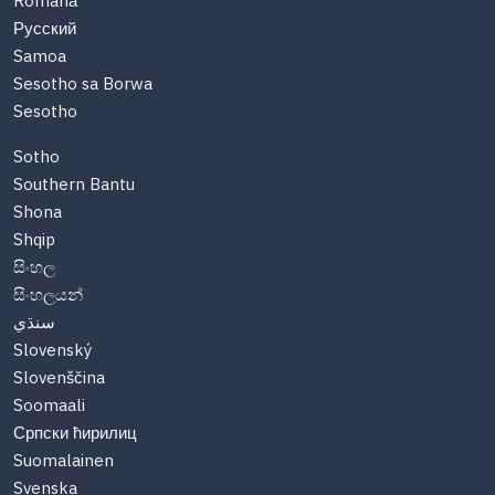
Română
Русский
Samoa
Sesotho sa Borwa
Sesotho
Sotho
Southern Bantu
Shona
Shqip
සිංහල
සිංහලයන්
سنڌي
Slovenský
Slovenščina
Soomaali
Српски ћирилиц
Suomalainen
Svenska