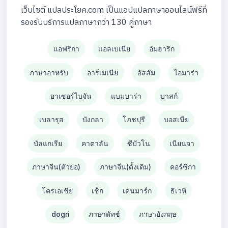
เว็บไซต์ แปลประโยค.com เป็นแอปแปลภาษาออนไลน์ฟรีที่
รองรับบริการแปลภาษากว่า 130 คู่ภาษา
แอฟริกา
แอลเบเนีย
อัมฮาริก
ภาษาอาหรับ
อาร์เมเนีย
อัสสัม
ไอมาร่า
อาเซอร์ไบจัน
แบมบาร่า
บาสก์
เบลารุส
บังกลา
โภชปุรี
บอสเนีย
บัลแกเรีย
คาตาลัน
ซีบัวโน
เนียนจา
ภาษาจีน(ตัวย่อ)
ภาษาจีน(ดั้งเดิม)
คอร์ซิกา
โครเอเชีย
เช็ก
เดนมาร์ก
ธิเวหิ
dogri
ภาษาดัทช์
ภาษาอังกฤษ