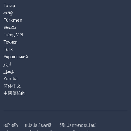
Татар
தமிழ்
Türkmen
తెలుగు
Tiếng Việt
Тоҷикӣ
Türk
Український
اردو
ئۇيغۇر
Yoruba
简体中文
中國傳統的
หน้าหลัก
แปลประโยคฟรี!
วิธีแปลภาษาออนไลน์