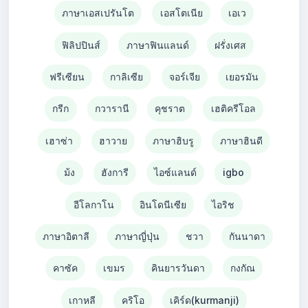
ภาษาเอสเปรันโต
เอสโตเนีย
เอเว
ฟิลิปปินส์
ภาษาฟินแลนด์
ฝรั่งเศส
ฟรีเซียน
กาลิเซีย
จอร์เจีย
เยอรมัน
กรีก
กวารานี
คุชราต
เฮติครีโอล
เฮาซ่า
ฮาวาย
ภาษาฮิบรู
ภาษาฮินดี
ม้ง
ฮังการี
ไอซ์แลนด์
igbo
อีโลกาโน
อินโดนีเซีย
ไอริช
ภาษาอิตาลี
ภาษาญี่ปุ่น
ชวา
กันนาดา
คาซัค
เขมร
คินยารวันดา
กงกัณ
เกาหลี
คริโอ
เคิร์ด(kurmanji)