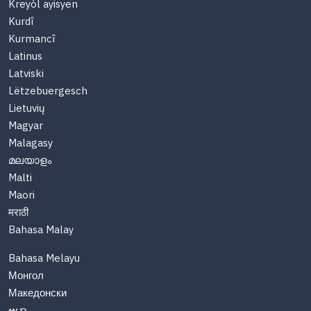
Kreyòl ayisyen
Kurdî
Kurmancî
Latinus
Latviski
Lëtzebuergesch
Lietuvių
Magyar
Malagasy
മലയാളം
Malti
Maori
मराठी
Bahasa Malay
Bahasa Melayu
Монгол
Македонски
ဗမာ