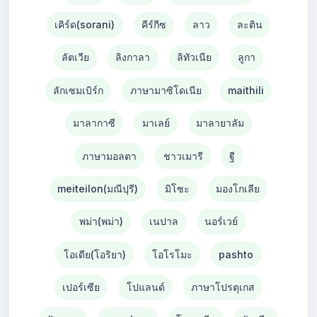
เคิร์ด(sorani)
คีร์กีซ
ลาว
ละติน
ลัตเวีย
ลิงกาลา
ลิทัวเนีย
ลูกา
ลักเซมเบิร์ก
ภาษามาซิโดเนีย
maithili
มาลากาซี
มาเลย์
มาลายาลัม
ภาษามอลตา
ชาวเมารี
ฐี
meiteilon(มณีปุรี)
มิโซะ
มองโกเลีย
พม่า(พม่า)
เนปาล
นอร์เวย์
โอเดีย(โอริยา)
โอโรโมะ
pashto
เปอร์เซีย
โปแลนด์
ภาษาโปรตุเกส