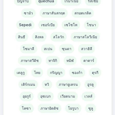
ปัญจาบ
quechua
โรมาเนีย
รัสเซีย
ซามัว
ภาษาสันสกฤต
สกอตเกลิค
Sepedi
เซอร์เบีย
เซโซโท
โชนา
สินธี
สิงหล
สโลวัก
ภาษาสโลวีเนีย
โซมาลี
สเปน
ซุนดา
สวาฮิลี
ภาษาสวีดิช
ทาจิกิ
ทมิฬ
ตาตาร์
เตลูกู
ไทย
กริญญา
ซองก้า
ตุรกี
เติร์กเมน
ทวิ
ภาษายูเครน
อูรดู
อุยกูร์
อุซเบก
เวียดนาม
เวลส์
โคซา
ภาษายิดดิช
โยรูบา
ซูลู