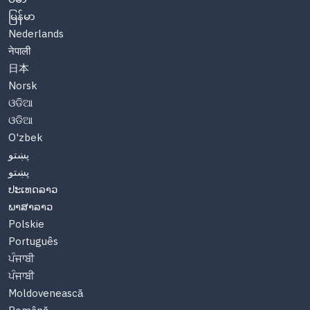
မြန်မာ
Nederlands
नेपाली
日本
Norsk
ଓଡିଆ
ଓଡିଆ
O'zbek
پښتو
پښتو
ປະເທດລາວ
ພາສາລາວ
Polskie
Português
ਪੰਜਾਬੀ
ਪੰਜਾਬੀ
Moldovenească