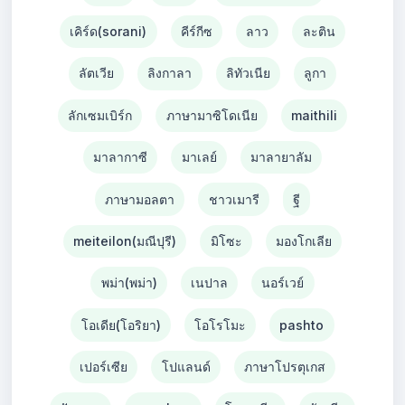
เคิร์ด(sorani)
คีร์กีซ
ลาว
ละติน
ลัตเวีย
ลิงกาลา
ลิทัวเนีย
ลูกา
ลักเซมเบิร์ก
ภาษามาซิโดเนีย
maithili
มาลากาซี
มาเลย์
มาลายาลัม
ภาษามอลตา
ชาวเมารี
ฐี
meiteilon(มณีปุรี)
มิโซะ
มองโกเลีย
พม่า(พม่า)
เนปาล
นอร์เวย์
โอเดีย(โอริยา)
โอโรโมะ
pashto
เปอร์เซีย
โปแลนด์
ภาษาโปรตุเกส