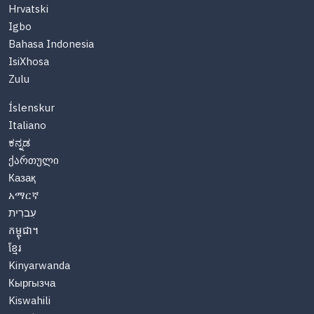
Hrvatski
Igbo
Bahasa Indonesia
IsiXhosa
Zulu
Íslenskur
Italiano
ಕನ್ನಡ
ქართული
Казақ
አማርኛ
עִברִית
កម្ពុជា។
ខ្មែរ
Kinyarwanda
Кыргызча
Kiswahili