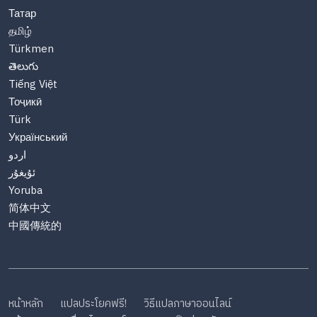
Татар
தமிழ்
Türkmen
తెలుగు
Tiếng Việt
Тоҷикӣ
Türk
Український
اردو
ئۇيغۇر
Yoruba
简体中文
中國傳統的
หน้าหลัก
แปลประโยคฟรี!
วิธีแปลภาษาออนไลน์