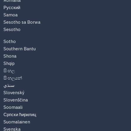
Română
Русский
Samoa
Sesotho sa Borwa
Sesotho
Sotho
Southern Bantu
Shona
Shqip
සිංහල
සිංහලයන්
سنڌي
Slovenský
Slovenščina
Soomaali
Српски ћирилиц
Suomalainen
Svenska