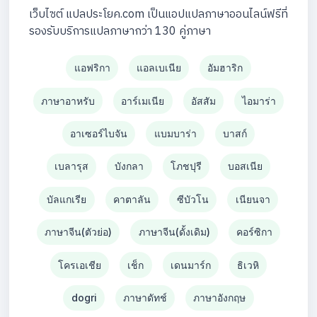
เว็บไซต์ แปลประโยค.com เป็นแอปแปลภาษาออนไลน์ฟรีที่
รองรับบริการแปลภาษากว่า 130 คู่ภาษา
แอฟริกา
แอลเบเนีย
อัมฮาริก
ภาษาอาหรับ
อาร์เมเนีย
อัสสัม
ไอมาร่า
อาเซอร์ไบจัน
แบมบาร่า
บาสก์
เบลารุส
บังกลา
โภชปุรี
บอสเนีย
บัลแกเรีย
คาตาลัน
ซีบัวโน
เนียนจา
ภาษาจีน(ตัวย่อ)
ภาษาจีน(ดั้งเดิม)
คอร์ซิกา
โครเอเชีย
เช็ก
เดนมาร์ก
ธิเวหิ
dogri
ภาษาดัทช์
ภาษาอังกฤษ