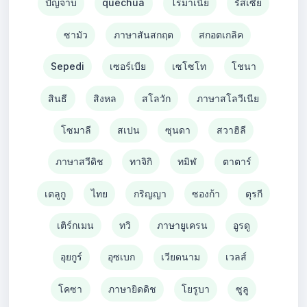
ปัญจาบ
quechua
โรมาเนีย
รัสเซีย
ซามัว
ภาษาสันสกฤต
สกอตเกลิค
Sepedi
เซอร์เบีย
เซโซโท
โชนา
สินธี
สิงหล
สโลวัก
ภาษาสโลวีเนีย
โซมาลี
สเปน
ซุนดา
สวาฮิลี
ภาษาสวีดิช
ทาจิกิ
ทมิฬ
ตาตาร์
เตลูกู
ไทย
กริญญา
ซองก้า
ตุรกี
เติร์กเมน
ทวิ
ภาษายูเครน
อูรดู
อุยกูร์
อุซเบก
เวียดนาม
เวลส์
โคซา
ภาษายิดดิช
โยรูบา
ซูลู