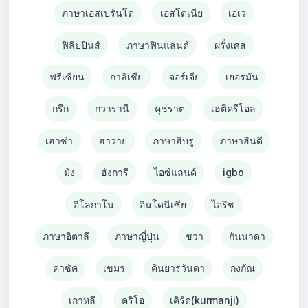
ภาษาเอสเปรันโต
เอสโตเนีย
เอเว
ฟิลิปปินส์
ภาษาฟินแลนด์
ฝรั่งเศส
ฟรีเซียน
กาลิเซีย
จอร์เจีย
เยอรมัน
กรีก
กวารานี
คุชราต
เฮติครีโอล
เฮาซ่า
ฮาวาย
ภาษาฮิบรู
ภาษาฮินดี
ม้ง
ฮังการี
ไอซ์แลนด์
igbo
อีโลกาโน
อินโดนีเซีย
ไอริช
ภาษาอิตาลี
ภาษาญี่ปุ่น
ชวา
กันนาดา
คาซัค
เขมร
คินยารวันดา
กงกัณ
เกาหลี
คริโอ
เคิร์ด(kurmanji)