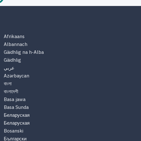
Afrikaans
Albannach
Gàidhlig na h-Alba
Gàidhlig
عربي
Azərbaycan
বাংলা
বাংলাদেশী
Basa jawa
Basa Sunda
Беларуская
Беларуская
Bosanski
Български