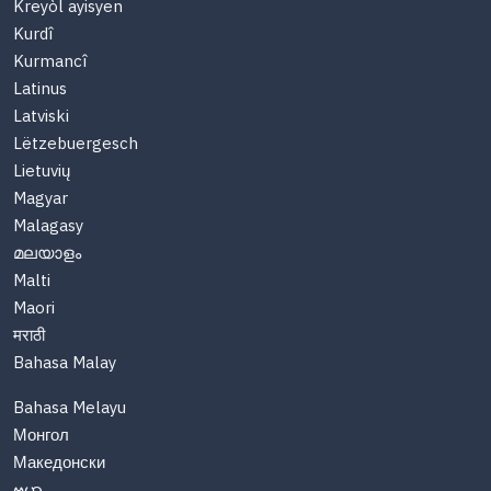
Kreyòl ayisyen
Kurdî
Kurmancî
Latinus
Latviski
Lëtzebuergesch
Lietuvių
Magyar
Malagasy
മലയാളം
Malti
Maori
मराठी
Bahasa Malay
Bahasa Melayu
Монгол
Македонски
ဗမာ