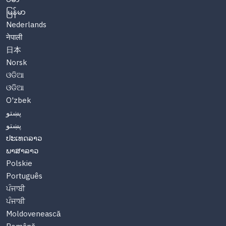
မြန်မာ
Nederlands
नेपाली
日本
Norsk
ଓଡିଆ
ଓଡିଆ
O'zbek
پښتو
پښتو
ປະເທດລາວ
ພາສາລາວ
Polskie
Português
ਪੰਜਾਬੀ
ਪੰਜਾਬੀ
Moldovenească