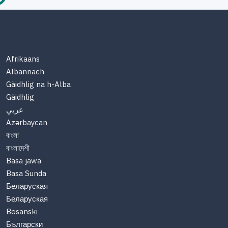
Afrikaans
Albannach
Gàidhlig na h-Alba
Gàidhlig
عربي
Azərbaycan
বাংলা
বাংলাদেশী
Basa jawa
Basa Sunda
Беларуская
Беларуская
Bosanski
Български