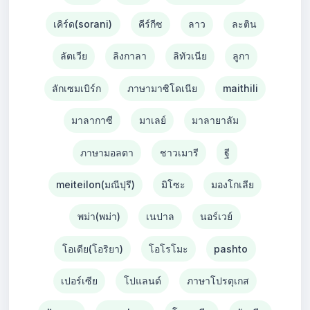
เคิร์ด(sorani)
คีร์กีซ
ลาว
ละติน
ลัตเวีย
ลิงกาลา
ลิทัวเนีย
ลูกา
ลักเซมเบิร์ก
ภาษามาซิโดเนีย
maithili
มาลากาซี
มาเลย์
มาลายาลัม
ภาษามอลตา
ชาวเมารี
ฐี
meiteilon(มณีปุรี)
มิโซะ
มองโกเลีย
พม่า(พม่า)
เนปาล
นอร์เวย์
โอเดีย(โอริยา)
โอโรโมะ
pashto
เปอร์เซีย
โปแลนด์
ภาษาโปรตุเกส