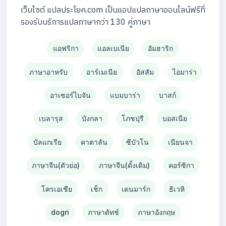
เว็บไซต์ แปลประโยค.com เป็นแอปแปลภาษาออนไลน์ฟรีที่
รองรับบริการแปลภาษากว่า 130 คู่ภาษา
แอฟริกา
แอลเบเนีย
อัมฮาริก
ภาษาอาหรับ
อาร์เมเนีย
อัสสัม
ไอมาร่า
อาเซอร์ไบจัน
แบมบาร่า
บาสก์
เบลารุส
บังกลา
โภชปุรี
บอสเนีย
บัลแกเรีย
คาตาลัน
ซีบัวโน
เนียนจา
ภาษาจีน(ตัวย่อ)
ภาษาจีน(ดั้งเดิม)
คอร์ซิกา
โครเอเชีย
เช็ก
เดนมาร์ก
ธิเวหิ
dogri
ภาษาดัทช์
ภาษาอังกฤษ