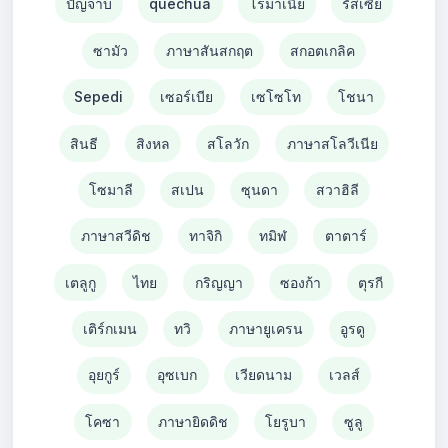
ปัญจาบ
quechua
โรมาเนีย
รัสเซีย
ซามัว
ภาษาสันสกฤต
สกอตเกลิค
Sepedi
เซอร์เบีย
เซโซโท
โชนา
สินธี
สิงหล
สโลวัก
ภาษาสโลวีเนีย
โซมาลี
สเปน
ซุนดา
สวาฮิลี
ภาษาสวีดิช
ทาจิกิ
ทมิฬ
ตาตาร์
เตลูกู
ไทย
กริญญา
ซองก้า
ตุรกี
เติร์กเมน
ทวิ
ภาษายูเครน
อูรดู
อุยกูร์
อุซเบก
เวียดนาม
เวลส์
โคซา
ภาษายิดดิช
โยรูบา
ซูลู