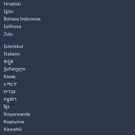
Hrvatski
Igbo
Bahasa Indonesia
IsiXhosa
Zulu
Íslenskur
Italiano
ಕನ್ನಡ
ქართული
Казақ
አማርኛ
עִברִית
កម្ពុជា។
ខ្មែរ
Kinyarwanda
Кыргызча
Kiswahili