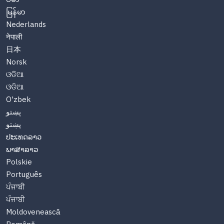
မြန်မာ
Nederlands
नेपाली
日本
Norsk
ଓଡିଆ
ଓଡିଆ
O'zbek
پښتو
پښتو
ປະເທດລາວ
ພາສາລາວ
Polskie
Português
ਪੰਜਾਬੀ
ਪੰਜਾਬੀ
Moldovenească