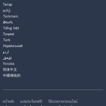
Татар
தமிழ்
Türkmen
తెలుగు
Tiếng Việt
Тоҷикӣ
Türk
Український
اردو
ئۇيغۇر
Yoruba
简体中文
中國傳統的
หน้าหลัก
แปลประโยคฟรี!
วิธีแปลภาษาออนไลน์