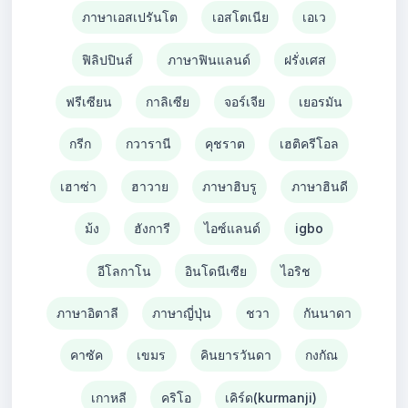
ภาษาเอสเปรันโต
เอสโตเนีย
เอเว
ฟิลิปปินส์
ภาษาฟินแลนด์
ฝรั่งเศส
ฟรีเซียน
กาลิเซีย
จอร์เจีย
เยอรมัน
กรีก
กวารานี
คุชราต
เฮติครีโอล
เฮาซ่า
ฮาวาย
ภาษาฮิบรู
ภาษาฮินดี
ม้ง
ฮังการี
ไอซ์แลนด์
igbo
อีโลกาโน
อินโดนีเซีย
ไอริช
ภาษาอิตาลี
ภาษาญี่ปุ่น
ชวา
กันนาดา
คาซัค
เขมร
คินยารวันดา
กงกัณ
เกาหลี
คริโอ
เคิร์ด(kurmanji)