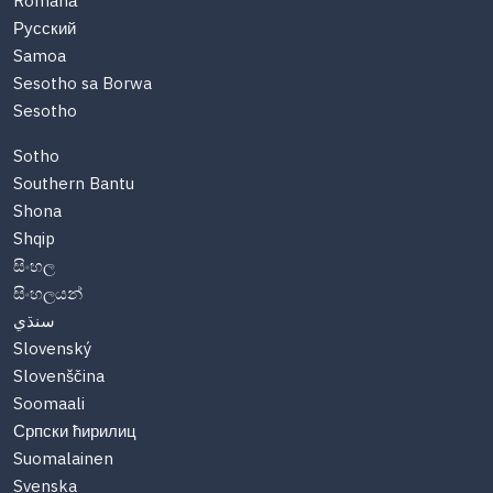
Română
Русский
Samoa
Sesotho sa Borwa
Sesotho
Sotho
Southern Bantu
Shona
Shqip
සිංහල
සිංහලයන්
سنڌي
Slovenský
Slovenščina
Soomaali
Српски ћирилиц
Suomalainen
Svenska