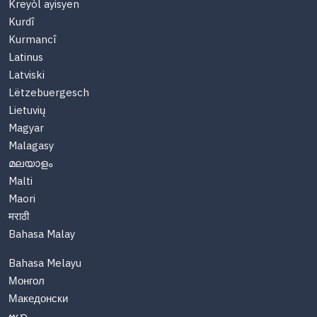
Kreyòl ayisyen
Kurdî
Kurmancî
Latinus
Latviski
Lëtzebuergesch
Lietuvių
Magyar
Malagasy
മലയാളം
Malti
Maori
मराठी
Bahasa Malay
Bahasa Melayu
Монгол
Македонски
ဗမာ