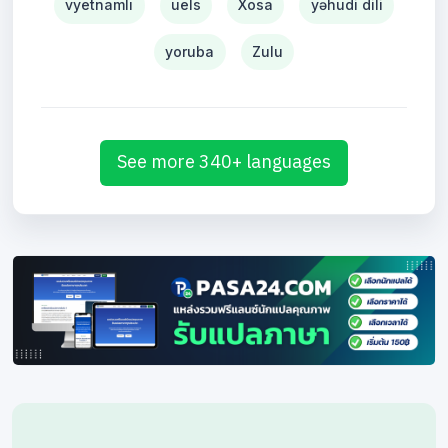
vyetnamlı
uels
Xosa
yəhudi dili
yoruba
Zulu
See more 340+ languages