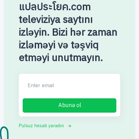
แปลประโยค.com
televiziya saytını
izləyin. Bizi hər zaman
izləməyi və təşviq
etməyi unutmayın.
Enter email
Abunə ol
Pulsuz hesab yaradın