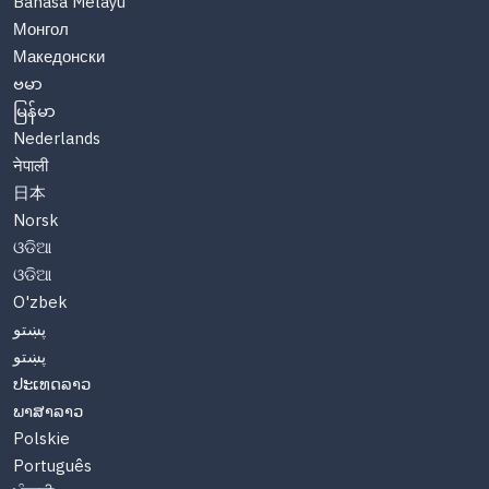
Bahasa Melayu
Монгол
Македонски
ဗမာ
မြန်မာ
Nederlands
नेपाली
日本
Norsk
ଓଡିଆ
ଓଡିଆ
O'zbek
پښتو
پښتو
ປະເທດລາວ
ພາສາລາວ
Polskie
Português