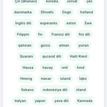
Çin (Ənənəvi)
korsika
xorvat
çex
danimarka
Dhivehi
Dogri
holland
İngilis dili
esperanto
eston
Ewe
Filippin
fin
Fransız dili
friz dili
qalisian
gürcü
alman
yunan
Quarani
qucarat dili
Haiti Kreol
Hausa
havay
ivrit
hind
Hmong
macar
island
İqbo
İlokano
indoneziya dili
irland
italyan
yapon
yava dili
Kannada