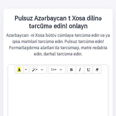
Pulsuz Azərbaycan t Xosa dilinə
tərcümə edin! onlayn
Azərbaycan -ni Xosa bütöv cümləyə tərcümə edin və ya
qısa mətnləri tərcümə edin. Pulsuz tərcümə edin!
Formatlaşdırma alətləri ilə tərcüməçi, mətni redaktə
edin, dərhal tərcümə edin.
16