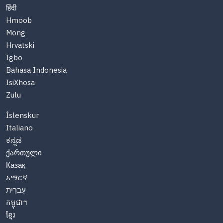
हिंदी
Hmoob
Mong
Hrvatski
Igbo
Bahasa Indonesia
IsiXhosa
Zulu
Íslenskur
Italiano
ಕನ್ನಡ
ქართული
Казақ
አማርኛ
עִברִית
កម្ពុជា។
ខ្មែរ