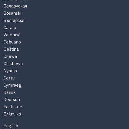
Беларуская
Bosanski
Български
Català
Valencià
Cebuano
Čeština
Chewa
Chichewa
Nyanja
Corsu
Cymraeg
Dansk
Deutsch
Eesti keel
Ελληνικά
English