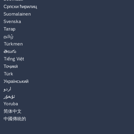
Српски ћирилиц
Suomalainen
Svenska
Татар
தமிழ்
Türkmen
తెలుగు
Tiếng Việt
Тоҷикӣ
Türk
Український
اردو
ئۇيغۇر
Yoruba
简体中文
中國傳統的