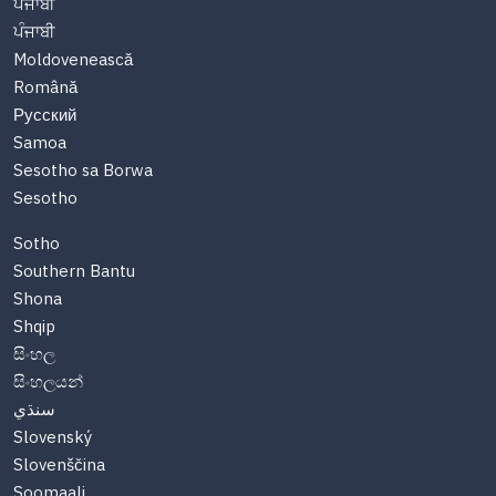
ਪੰਜਾਬੀ
ਪੰਜਾਬੀ
Moldovenească
Română
Русский
Samoa
Sesotho sa Borwa
Sesotho
Sotho
Southern Bantu
Shona
Shqip
සිංහල
සිංහලයන්
سنڌي
Slovenský
Slovenščina
Soomaali