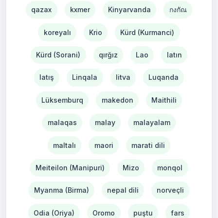
qazax
kxmer
Kinyarvanda
กงกัณ
koreyalı
Krio
Kürd (Kurmanci)
Kürd (Sorani)
qırğız
Lao
latın
latış
Linqala
litva
Luqanda
Lüksemburq
makedon
Maithili
malaqas
malay
malayalam
maltalı
maori
marati dili
Meiteilon (Manipuri)
Mizo
monqol
Myanma (Birma)
nepal dili
norveçli
Odia (Oriya)
Oromo
puştu
fars