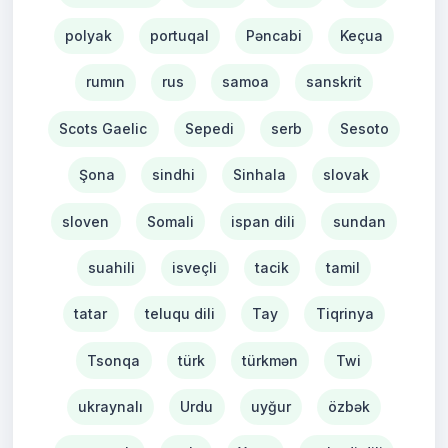
polyak
portuqal
Pəncabi
Keçua
rumın
rus
samoa
sanskrit
Scots Gaelic
Sepedi
serb
Sesoto
Şona
sindhi
Sinhala
slovak
sloven
Somali
ispan dili
sundan
suahili
isveçli
tacik
tamil
tatar
teluqu dili
Tay
Tiqrinya
Tsonqa
türk
türkmən
Twi
ukraynalı
Urdu
uyğur
özbək