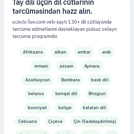
Tay dili üçün dil cütlərinin
tərcüməsindən həzz alın.
แปลประโยค.com veb-saytı 130+ dil cütlüyündə
tərcümə xidmətlərini dəstəkləyən pulsuz onlayn
tərcümə proqramıdır.
Afrikaans
alban
amhar
ərəb
erməni
assam
Aymara
Azərbaycan
Bambara
bask dili
belarus
benqal dili
Bhojpuri
bosniyalı
bolqar
katalan dili
Cebuano
Çiçeva
Çin (Sadələşdirilmiş)