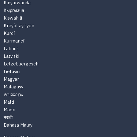
Kinyarwanda
Кыргызча
Kiswahili
Kreyòl ayisyen
Kurdî
Kurmancî
Latinus
Latviski
Lëtzebuergesch
Lietuvių
Magyar
Malagasy
മലയാളം
Malti
Maori
मराठी
Bahasa Malay