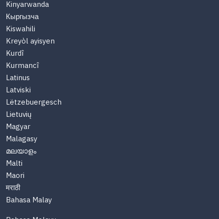
Kinyarwanda
Кыргызча
Kiswahili
Kreyòl ayisyen
Kurdî
Kurmancî
Latinus
Latviski
Lëtzebuergesch
Lietuvių
Magyar
Malagasy
മലയാളം
Malti
Maori
मराठी
Bahasa Malay