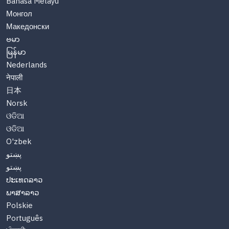
Bahasa Melayu
Монгол
Македонски
ဗမာ
မြန်မာ
Nederlands
नेपाली
日本
Norsk
ଓଡିଆ
ଓଡିଆ
O'zbek
پښتو
پښتو
ປະເທດລາວ
ພາສາລາວ
Polskie
Português