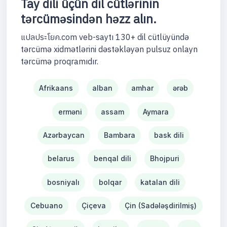
Tay dili üçün dil cütlərinin
tərcüməsindən həzz alın.
แปลประโยค.com veb-saytı 130+ dil cütlüyündə
tərcümə xidmətlərini dəstəkləyən pulsuz onlayn
tərcümə proqramıdır.
Afrikaans
alban
amhar
ərəb
erməni
assam
Aymara
Azərbaycan
Bambara
bask dili
belarus
benqal dili
Bhojpuri
bosniyalı
bolqar
katalan dili
Cebuano
Çiçeva
Çin (Sadələşdirilmiş)