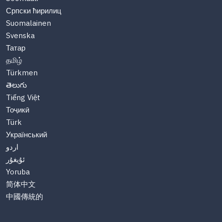
Српски ћирилиц
Suomalainen
Svenska
Татар
தமிழ்
Türkmen
తెలుగు
Tiếng Việt
Тоҷикӣ
Türk
Український
اردو
ئۇيغۇر
Yoruba
简体中文
中國傳統的