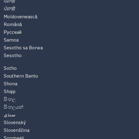
ਪੰਜਾਬੀ
ਪੰਜਾਬੀ
Moldovenească
Română
Русский
Samoa
Sesotho sa Borwa
Sesotho
Sotho
Southern Bantu
Shona
Shqip
සිංහල
සිංහලයන්
سنڌي
Slovenský
Slovenščina
Soomaali