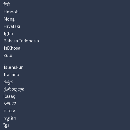
हिंदी
Hmoob
Mong
Hrvatski
Igbo
Bahasa Indonesia
IsiXhosa
Zulu
Íslenskur
Italiano
ಕನ್ನಡ
ქართული
Казақ
አማርኛ
עִברִית
កម្ពុជា។
ខ្មែរ