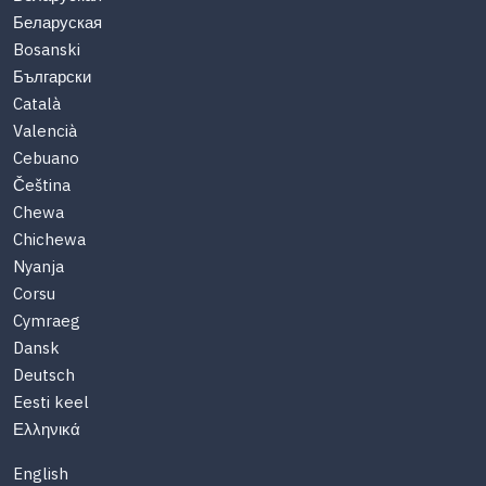
Беларуская
Bosanski
Български
Català
Valencià
Cebuano
Čeština
Chewa
Chichewa
Nyanja
Corsu
Cymraeg
Dansk
Deutsch
Eesti keel
Ελληνικά
English