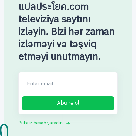
แปลประโยค.com
televiziya saytını
izləyin. Bizi hər zaman
izləməyi və təşviq
etməyi unutmayın.
Enter email
Abunə ol
Pulsuz hesab yaradın