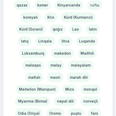
qazax
kxmer
Kinyarvanda
กงกัณ
koreyalı
Krio
Kürd (Kurmanci)
Kürd (Sorani)
qırğız
Lao
latın
latış
Linqala
litva
Luqanda
Lüksemburq
makedon
Maithili
malaqas
malay
malayalam
maltalı
maori
marati dili
Meiteilon (Manipuri)
Mizo
monqol
Myanma (Birma)
nepal dili
norveçli
Odia (Oriya)
Oromo
puştu
fars