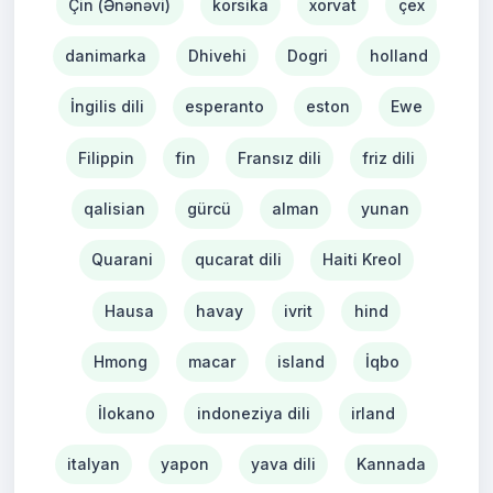
Çin (Ənənəvi)
korsika
xorvat
çex
danimarka
Dhivehi
Dogri
holland
İngilis dili
esperanto
eston
Ewe
Filippin
fin
Fransız dili
friz dili
qalisian
gürcü
alman
yunan
Quarani
qucarat dili
Haiti Kreol
Hausa
havay
ivrit
hind
Hmong
macar
island
İqbo
İlokano
indoneziya dili
irland
italyan
yapon
yava dili
Kannada