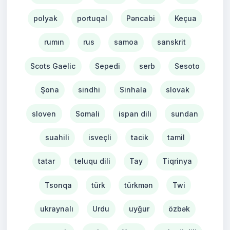
polyak
portuqal
Pəncabi
Keçua
rumın
rus
samoa
sanskrit
Scots Gaelic
Sepedi
serb
Sesoto
Şona
sindhi
Sinhala
slovak
sloven
Somali
ispan dili
sundan
suahili
isveçli
tacik
tamil
tatar
teluqu dili
Tay
Tiqrinya
Tsonqa
türk
türkmən
Twi
ukraynalı
Urdu
uyğur
özbək