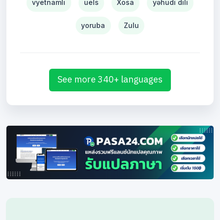
vyetnamlı
uels
Xosa
yəhudi dili
yoruba
Zulu
See more 340+ languages