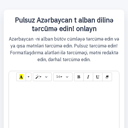
Pulsuz Azərbaycan t alban dilinə
tərcümə edin! onlayn
Azərbaycan -ni alban bütöv cümləyə tərcümə edin və
ya qısa mətnləri tərcümə edin. Pulsuz tərcümə edin!
Formatlaşdırma alətləri ilə tərcüməçi, mətni redaktə
edin, dərhal tərcümə edin.
16