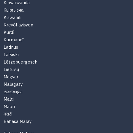
Kinyarwanda
Кыргызча
Kiswahili
Kreyòl ayisyen
Kurdî
Kurmancî
Latinus
Latviski
Lëtzebuergesch
Lietuvių
Magyar
Malagasy
മലയാളം
Malti
Maori
मराठी
Bahasa Malay