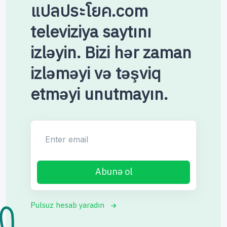
แปลประโยค.com
televiziya saytını
izləyin. Bizi hər zaman
izləməyi və təşviq
etməyi unutmayın.
Enter email
Abunə ol
Pulsuz hesab yaradın