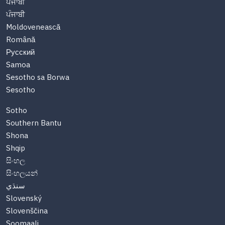
ਪੰਜਾਬੀ
ਪੰਜਾਬੀ
Moldovenească
Română
Русский
Samoa
Sesotho sa Borwa
Sesotho
Sotho
Southern Bantu
Shona
Shqip
සිංහල
සිංහලයන්
سنڌي
Slovenský
Slovenščina
Soomaali