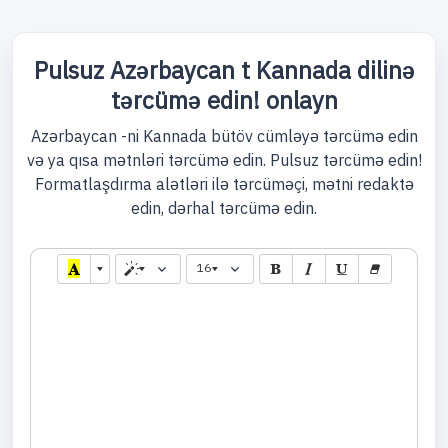
Pulsuz Azərbaycan t Kannada dilinə
tərcümə edin! onlayn
Azərbaycan -ni Kannada bütöv cümləyə tərcümə edin
və ya qısa mətnləri tərcümə edin. Pulsuz tərcümə edin!
Formatlaşdırma alətləri ilə tərcüməçi, mətni redaktə
edin, dərhal tərcümə edin.
16