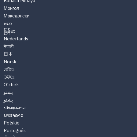
Bahasa Melayu
Монгол
Македонски
ဗမာ
မြန်မာ
Nederlands
नेपाली
日本
Norsk
ଓଡିଆ
ଓଡିଆ
O'zbek
پښتو
پښتو
ປະເທດລາວ
ພາສາລາວ
Polskie
Português