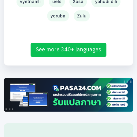
vyetnamlı
uels
Xosa
yəhudi dili
yoruba
Zulu
See more 340+ languages