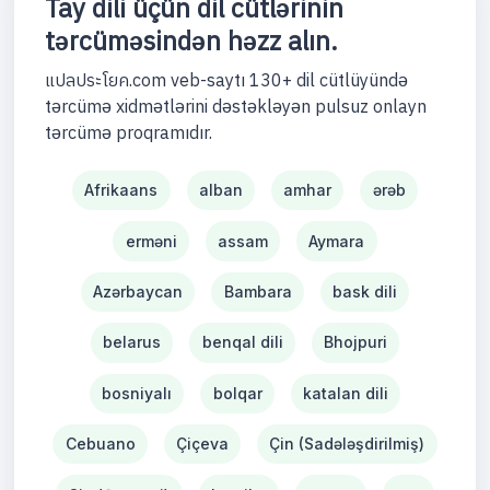
Tay dili üçün dil cütlərinin
tərcüməsindən həzz alın.
แปลประโยค.com veb-saytı 130+ dil cütlüyündə
tərcümə xidmətlərini dəstəkləyən pulsuz onlayn
tərcümə proqramıdır.
Afrikaans
alban
amhar
ərəb
erməni
assam
Aymara
Azərbaycan
Bambara
bask dili
belarus
benqal dili
Bhojpuri
bosniyalı
bolqar
katalan dili
Cebuano
Çiçeva
Çin (Sadələşdirilmiş)