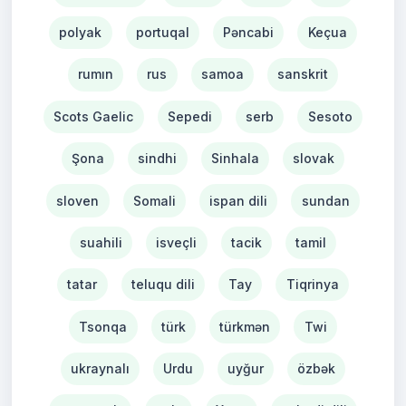
polyak
portuqal
Pəncabi
Keçua
rumın
rus
samoa
sanskrit
Scots Gaelic
Sepedi
serb
Sesoto
Şona
sindhi
Sinhala
slovak
sloven
Somali
ispan dili
sundan
suahili
isveçli
tacik
tamil
tatar
teluqu dili
Tay
Tiqrinya
Tsonqa
türk
türkmən
Twi
ukraynalı
Urdu
uyğur
özbək