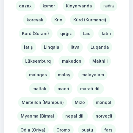
qazax
kxmer
Kinyarvanda
กงกัณ
koreyalı
Krio
Kürd (Kurmanci)
Kürd (Sorani)
qırğız
Lao
latın
latış
Linqala
litva
Luqanda
Lüksemburq
makedon
Maithili
malaqas
malay
malayalam
maltalı
maori
marati dili
Meiteilon (Manipuri)
Mizo
monqol
Myanma (Birma)
nepal dili
norveçli
Odia (Oriya)
Oromo
puştu
fars