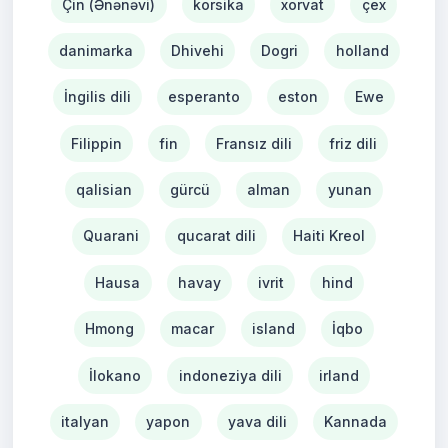
Çin (Ənənəvi)
korsika
xorvat
çex
danimarka
Dhivehi
Dogri
holland
İngilis dili
esperanto
eston
Ewe
Filippin
fin
Fransız dili
friz dili
qalisian
gürcü
alman
yunan
Quarani
qucarat dili
Haiti Kreol
Hausa
havay
ivrit
hind
Hmong
macar
island
İqbo
İlokano
indoneziya dili
irland
italyan
yapon
yava dili
Kannada