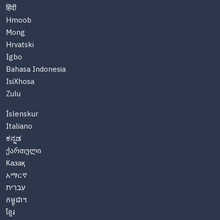
हिंदी
Hmoob
Mong
Hrvatski
Igbo
Bahasa Indonesia
IsiXhosa
Zulu
Íslenskur
Italiano
ಕನ್ನಡ
ქართული
Казақ
አማርኛ
עִברִית
កម្ពុជា។
ខ្មែរ