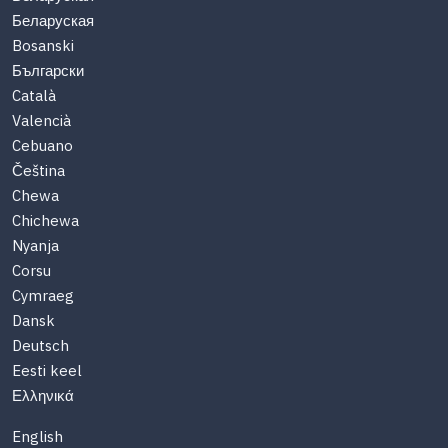
Беларуская
Bosanski
Български
Català
Valencià
Cebuano
Čeština
Chewa
Chichewa
Nyanja
Corsu
Cymraeg
Dansk
Deutsch
Eesti keel
Ελληνικά
English