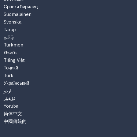
Српски ћирилиц
Suomalainen
Svenska
Татар
தமிழ்
Türkmen
తెలుగు
Tiếng Việt
Тоҷикӣ
Türk
Український
اردو
ئۇيغۇر
Yoruba
简体中文
中國傳統的