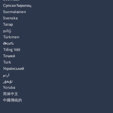
Српски ћирилиц
Suomalainen
Svenska
Татар
தமிழ்
Türkmen
తెలుగు
Tiếng Việt
Тоҷикӣ
Türk
Український
اردو
ئۇيغۇر
Yoruba
简体中文
中國傳統的