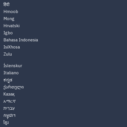
हिंदी
Hmoob
Mong
Hrvatski
Igbo
Bahasa Indonesia
IsiXhosa
Zulu
Íslenskur
Italiano
ಕನ್ನಡ
ქართული
Казақ
አማርኛ
עִברִית
កម្ពុជា។
ខ្មែរ