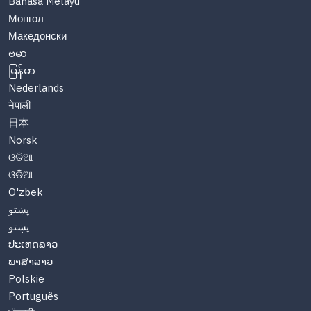
Bahasa Melayu
Монгол
Македонски
ဗမာ
မြန်မာ
Nederlands
नेपाली
日本
Norsk
ଓଡିଆ
ଓଡିଆ
O'zbek
پښتو
پښتو
ປະເທດລາວ
ພາສາລາວ
Polskie
Português