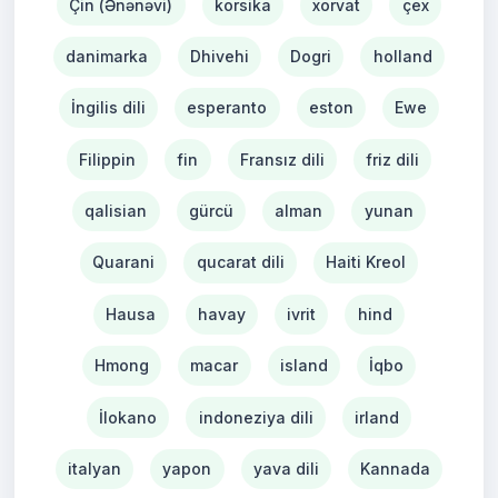
Çin (Ənənəvi)
korsika
xorvat
çex
danimarka
Dhivehi
Dogri
holland
İngilis dili
esperanto
eston
Ewe
Filippin
fin
Fransız dili
friz dili
qalisian
gürcü
alman
yunan
Quarani
qucarat dili
Haiti Kreol
Hausa
havay
ivrit
hind
Hmong
macar
island
İqbo
İlokano
indoneziya dili
irland
italyan
yapon
yava dili
Kannada