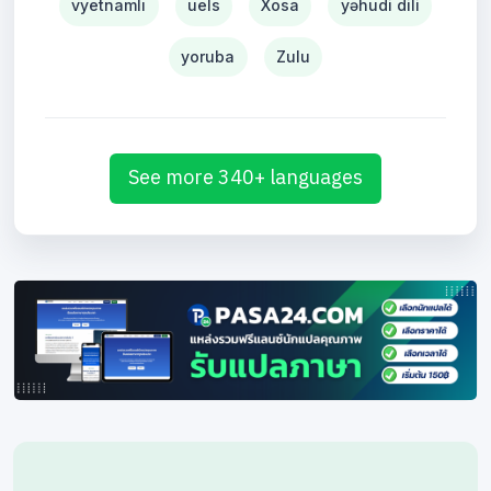
vyetnamlı
uels
Xosa
yəhudi dili
yoruba
Zulu
See more 340+ languages