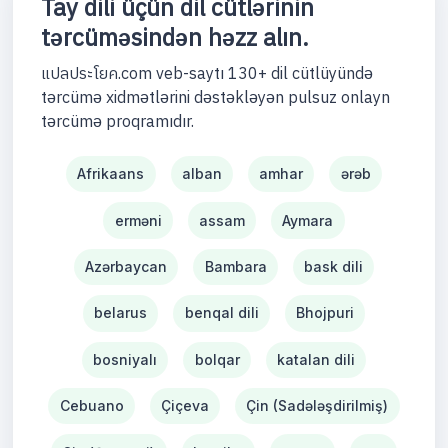
Tay dili üçün dil cütlərinin
tərcüməsindən həzz alın.
แปลประโยค.com veb-saytı 130+ dil cütlüyündə
tərcümə xidmətlərini dəstəkləyən pulsuz onlayn
tərcümə proqramıdır.
Afrikaans
alban
amhar
ərəb
erməni
assam
Aymara
Azərbaycan
Bambara
bask dili
belarus
benqal dili
Bhojpuri
bosniyalı
bolqar
katalan dili
Cebuano
Çiçeva
Çin (Sadələşdirilmiş)