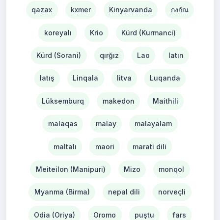
qazax
kxmer
Kinyarvanda
กงกัณ
koreyalı
Krio
Kürd (Kurmanci)
Kürd (Sorani)
qırğız
Lao
latın
latış
Linqala
litva
Luqanda
Lüksemburq
makedon
Maithili
malaqas
malay
malayalam
maltalı
maori
marati dili
Meiteilon (Manipuri)
Mizo
monqol
Myanma (Birma)
nepal dili
norveçli
Odia (Oriya)
Oromo
puştu
fars