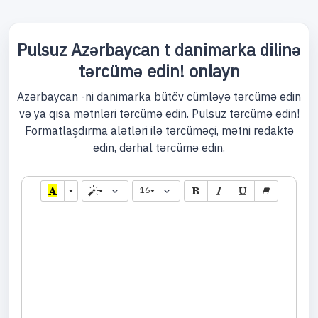
Pulsuz Azərbaycan t danimarka dilinə
tərcümə edin! onlayn
Azərbaycan -ni danimarka bütöv cümləyə tərcümə edin
və ya qısa mətnləri tərcümə edin. Pulsuz tərcümə edin!
Formatlaşdırma alətləri ilə tərcüməçi, mətni redaktə
edin, dərhal tərcümə edin.
16