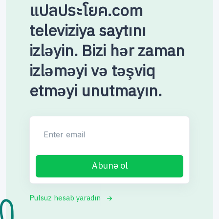
แปลประโยค.com
televiziya saytını
izləyin. Bizi hər zaman
izləməyi və təşviq
etməyi unutmayın.
Enter email
Abunə ol
Pulsuz hesab yaradın