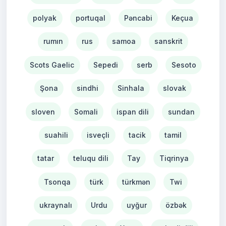
polyak
portuqal
Pəncabi
Keçua
rumın
rus
samoa
sanskrit
Scots Gaelic
Sepedi
serb
Sesoto
Şona
sindhi
Sinhala
slovak
sloven
Somali
ispan dili
sundan
suahili
isveçli
tacik
tamil
tatar
teluqu dili
Tay
Tiqrinya
Tsonqa
türk
türkmən
Twi
ukraynalı
Urdu
uyğur
özbək