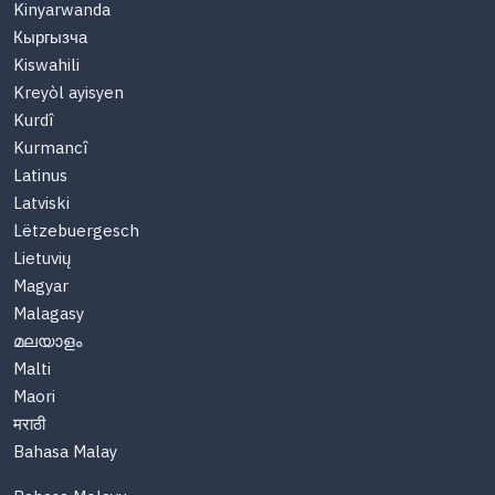
Kinyarwanda
Кыргызча
Kiswahili
Kreyòl ayisyen
Kurdî
Kurmancî
Latinus
Latviski
Lëtzebuergesch
Lietuvių
Magyar
Malagasy
മലയാളം
Malti
Maori
मराठी
Bahasa Malay