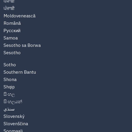
ਪੰਜਾਬੀ
ਪੰਜਾਬੀ
Moldovenească
Română
Русский
Samoa
Sesotho sa Borwa
Sesotho
Sotho
Southern Bantu
Shona
Shqip
සිංහල
සිංහලයන්
سنڌي
Slovenský
Slovenščina
Soomaali