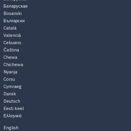
Беларуская
Bosanski
Български
Català
Valencià
Cebuano
Čeština
Chewa
Chichewa
Nyanja
Corsu
Cymraeg
Dansk
Deutsch
Eesti keel
Ελληνικά
English