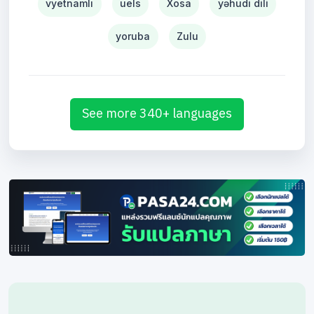
vyetnamlı
uels
Xosa
yəhudi dili
yoruba
Zulu
See more 340+ languages