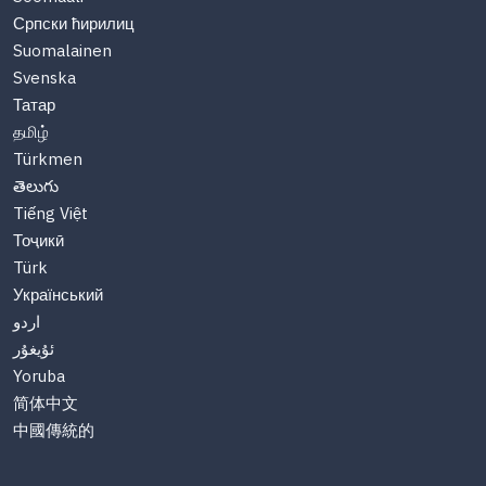
Српски ћирилиц
Suomalainen
Svenska
Татар
தமிழ்
Türkmen
తెలుగు
Tiếng Việt
Тоҷикӣ
Türk
Український
اردو
ئۇيغۇر
Yoruba
简体中文
中國傳統的