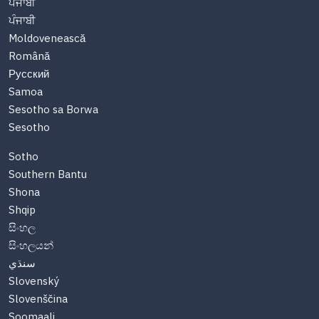
ਪੰਜਾਬੀ
ਪੰਜਾਬੀ
Moldovenească
Română
Русский
Samoa
Sesotho sa Borwa
Sesotho
Sotho
Southern Bantu
Shona
Shqip
සිංහල
සිංහලයන්
سنڌي
Slovenský
Slovenščina
Soomaali