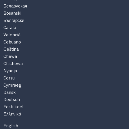
Беларуская
Bosanski
Български
Català
Valencià
Cebuano
Čeština
Chewa
Chichewa
Nyanja
Corsu
Cymraeg
Dansk
Deutsch
Eesti keel
Ελληνικά
English