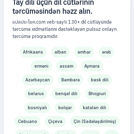
Tay dili üçün dil cütlərinin
tərcüməsindən həzz alın.
แปลประโยค.com veb-saytı 130+ dil cütlüyündə
tərcümə xidmətlərini dəstəkləyən pulsuz onlayn
tərcümə proqramıdır.
Afrikaans
alban
amhar
ərəb
erməni
assam
Aymara
Azərbaycan
Bambara
bask dili
belarus
benqal dili
Bhojpuri
bosniyalı
bolqar
katalan dili
Cebuano
Çiçeva
Çin (Sadələşdirilmiş)