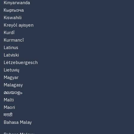
Kinyarwanda
Кыргызча
Kiswahili
Kreyòl ayisyen
Kurdî
Kurmancî
Latinus
Latviski
Lëtzebuergesch
Lietuvių
Magyar
Malagasy
മലയാളം
Malti
Maori
मराठी
Bahasa Malay