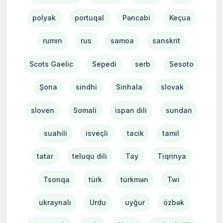
polyak
portuqal
Pəncabi
Keçua
rumın
rus
samoa
sanskrit
Scots Gaelic
Sepedi
serb
Sesoto
Şona
sindhi
Sinhala
slovak
sloven
Somali
ispan dili
sundan
suahili
isveçli
tacik
tamil
tatar
teluqu dili
Tay
Tiqrinya
Tsonqa
türk
türkmən
Twi
ukraynalı
Urdu
uyğur
özbək