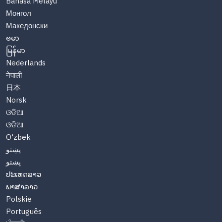
Bahasa Melayu
Монгол
Македонски
ဗမာ
မြန်မာ
Nederlands
नेपाली
日本
Norsk
ଓଡିଆ
ଓଡିଆ
O'zbek
پښتو
پښتو
ປະເທດລາວ
ພາສາລາວ
Polskie
Português