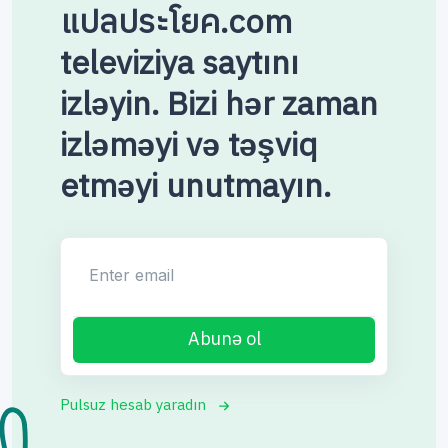
แปลประโยค.com
televiziya saytını
izləyin. Bizi hər zaman
izləməyi və təşviq
etməyi unutmayın.
Enter email
Abunə ol
Pulsuz hesab yaradın