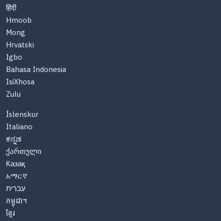
हिंदी
Hmoob
Mong
Hrvatski
Igbo
Bahasa Indonesia
IsiXhosa
Zulu
Íslenskur
Italiano
ಕನ್ನಡ
ქართული
Казақ
አማርኛ
עִברִית
កម្ពុជា។
ខ្មែរ