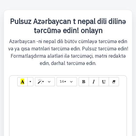
Pulsuz Azərbaycan t nepal dili dilinə
tərcümə edin! onlayn
Azərbaycan -ni nepal dili bütöv cümləyə tərcümə edin
və ya qısa mətnləri tərcümə edin. Pulsuz tərcümə edin!
Formatlaşdırma alətləri ilə tərcüməçi, mətni redaktə
edin, dərhal tərcümə edin.
16