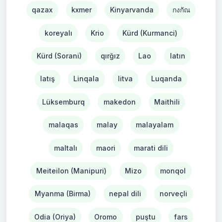
qazax
kxmer
Kinyarvanda
กงกัณ
koreyalı
Krio
Kürd (Kurmanci)
Kürd (Sorani)
qırğız
Lao
latın
latış
Linqala
litva
Luqanda
Lüksemburq
makedon
Maithili
malaqas
malay
malayalam
maltalı
maori
marati dili
Meiteilon (Manipuri)
Mizo
monqol
Myanma (Birma)
nepal dili
norveçli
Odia (Oriya)
Oromo
puştu
fars