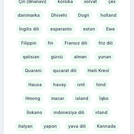
Çin (Ənənəvi)
korsika
xorvat
çex
danimarka
Dhivehi
Dogri
holland
İngilis dili
esperanto
eston
Ewe
Filippin
fin
Fransız dili
friz dili
qalisian
gürcü
alman
yunan
Quarani
qucarat dili
Haiti Kreol
Hausa
havay
ivrit
hind
Hmong
macar
island
İqbo
İlokano
indoneziya dili
irland
italyan
yapon
yava dili
Kannada