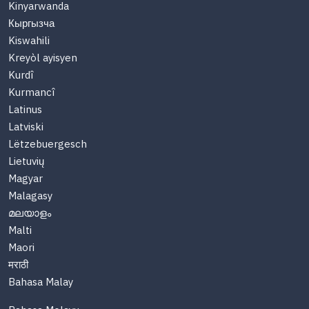
Kinyarwanda
Кыргызча
Kiswahili
Kreyòl ayisyen
Kurdî
Kurmancî
Latinus
Latviski
Lëtzebuergesch
Lietuvių
Magyar
Malagasy
മലയാളം
Malti
Maori
मराठी
Bahasa Malay