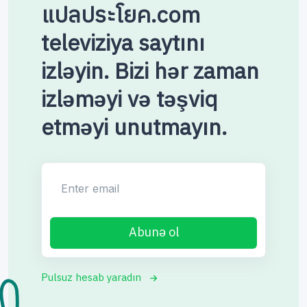
แปลประโยค.com
televiziya saytını
izləyin. Bizi hər zaman
izləməyi və təşviq
etməyi unutmayın.
Enter email
Abunə ol
Pulsuz hesab yaradın