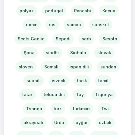
polyak
portuqal
Pəncabi
Keçua
rumın
rus
samoa
sanskrit
Scots Gaelic
Sepedi
serb
Sesoto
Şona
sindhi
Sinhala
slovak
sloven
Somali
ispan dili
sundan
suahili
isveçli
tacik
tamil
tatar
teluqu dili
Tay
Tiqrinya
Tsonqa
türk
türkmən
Twi
ukraynalı
Urdu
uyğur
özbək