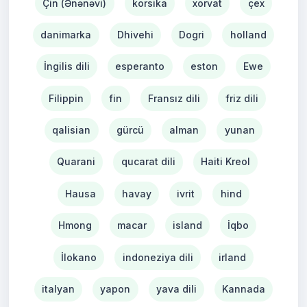
Çin (Ənənəvi)
korsika
xorvat
çex
danimarka
Dhivehi
Dogri
holland
İngilis dili
esperanto
eston
Ewe
Filippin
fin
Fransız dili
friz dili
qalisian
gürcü
alman
yunan
Quarani
qucarat dili
Haiti Kreol
Hausa
havay
ivrit
hind
Hmong
macar
island
İqbo
İlokano
indoneziya dili
irland
italyan
yapon
yava dili
Kannada