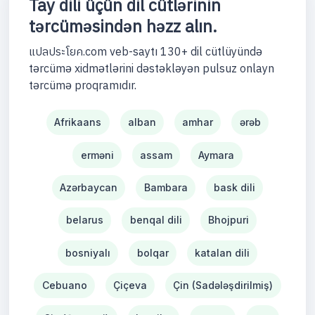
Tay dili üçün dil cütlərinin
tərcüməsindən həzz alın.
แปลประโยค.com veb-saytı 130+ dil cütlüyündə
tərcümə xidmətlərini dəstəkləyən pulsuz onlayn
tərcümə proqramıdır.
Afrikaans
alban
amhar
ərəb
erməni
assam
Aymara
Azərbaycan
Bambara
bask dili
belarus
benqal dili
Bhojpuri
bosniyalı
bolqar
katalan dili
Cebuano
Çiçeva
Çin (Sadələşdirilmiş)