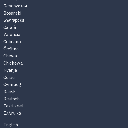
Беларуская
Bosanski
Български
Català
Valencià
Cebuano
Čeština
Chewa
Chichewa
Nyanja
Corsu
Cymraeg
Dansk
Deutsch
Eesti keel
Ελληνικά
English