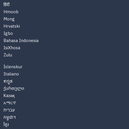
हिंदी
Hmoob
Mong
Hrvatski
Igbo
Bahasa Indonesia
IsiXhosa
Zulu
Íslenskur
Italiano
ಕನ್ನಡ
ქართული
Казақ
አማርኛ
עִברִית
កម្ពុជា។
ខ្មែរ