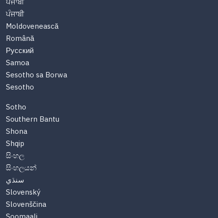
ਪੰਜਾਬੀ
ਪੰਜਾਬੀ
Moldovenească
Română
Русский
Samoa
Sesotho sa Borwa
Sesotho
Sotho
Southern Bantu
Shona
Shqip
සිංහල
සිංහලයන්
سنڌي
Slovenský
Slovenščina
Soomaali