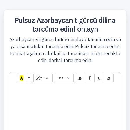
Pulsuz Azərbaycan t gürcü dilinə
tərcümə edin! onlayn
Azərbaycan -ni gürcü bütöv cümləyə tərcümə edin və
ya qısa mətnləri tərcümə edin. Pulsuz tərcümə edin!
Formatlaşdırma alətləri ilə tərcüməçi, mətni redaktə
edin, dərhal tərcümə edin.
16