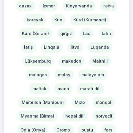
qazax
kxmer
Kinyarvanda
กงกัณ
koreyalı
Krio
Kürd (Kurmanci)
Kürd (Sorani)
qırğız
Lao
latın
latış
Linqala
litva
Luqanda
Lüksemburq
makedon
Maithili
malaqas
malay
malayalam
maltalı
maori
marati dili
Meiteilon (Manipuri)
Mizo
monqol
Myanma (Birma)
nepal dili
norveçli
Odia (Oriya)
Oromo
puştu
fars