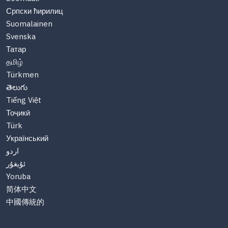
Српски ћирилиц
Suomalainen
Svenska
Татар
தமிழ்
Türkmen
తెలుగు
Tiếng Việt
Тоҷикӣ
Türk
Український
اردو
ئۇيغۇر
Yoruba
简体中文
中國傳統的