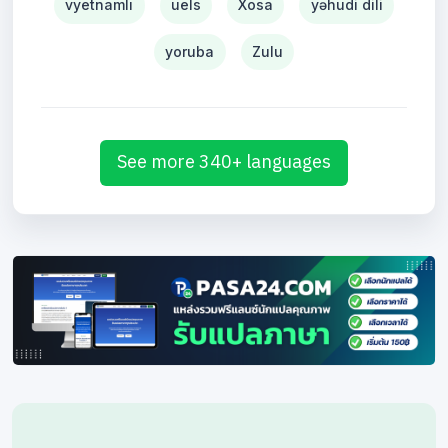
vyetnamlı
uels
Xosa
yəhudi dili
yoruba
Zulu
See more 340+ languages