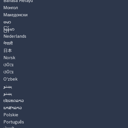
Bahasa Melayu
Монгол
Македонски
ဗမာ
မြန်မာ
Nederlands
नेपाली
日本
Norsk
ଓଡିଆ
ଓଡିଆ
O'zbek
پښتو
پښتو
ປະເທດລາວ
ພາສາລາວ
Polskie
Português