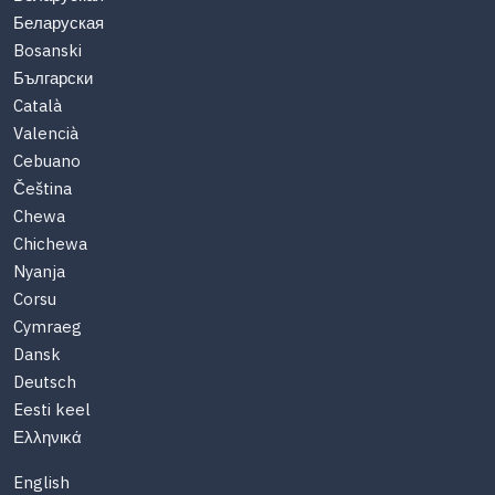
Беларуская
Bosanski
Български
Català
Valencià
Cebuano
Čeština
Chewa
Chichewa
Nyanja
Corsu
Cymraeg
Dansk
Deutsch
Eesti keel
Ελληνικά
English