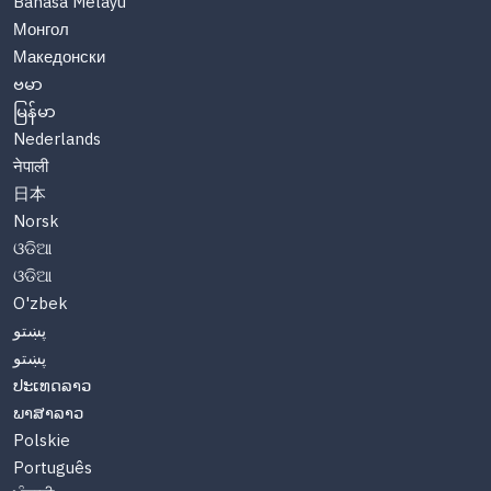
Bahasa Melayu
Монгол
Македонски
ဗမာ
မြန်မာ
Nederlands
नेपाली
日本
Norsk
ଓଡିଆ
ଓଡିଆ
O'zbek
پښتو
پښتو
ປະເທດລາວ
ພາສາລາວ
Polskie
Português