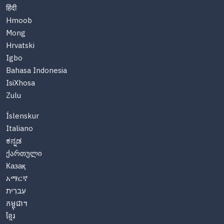
हिंदी
Hmoob
Mong
Hrvatski
Igbo
Bahasa Indonesia
IsiXhosa
Zulu
Íslenskur
Italiano
ಕನ್ನಡ
ქართული
Казақ
አማርኛ
עִברִית
កម្ពុជា។
ខ្មែរ