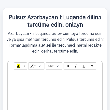
Pulsuz Azərbaycan t Luqanda dilinə
tərcümə edin! onlayn
Azərbaycan -ni Luqanda bütöv cümləyə tərcümə edin
və ya qısa mətnləri tərcümə edin. Pulsuz tərcümə edin!
Formatlaşdırma alətləri ilə tərcüməçi, mətni redaktə
edin, dərhal tərcümə edin.
16