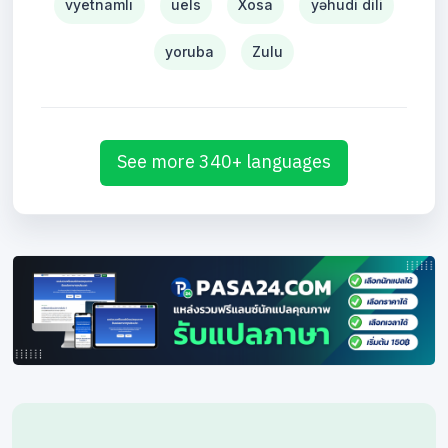
vyetnamlı
uels
Xosa
yəhudi dili
yoruba
Zulu
See more 340+ languages