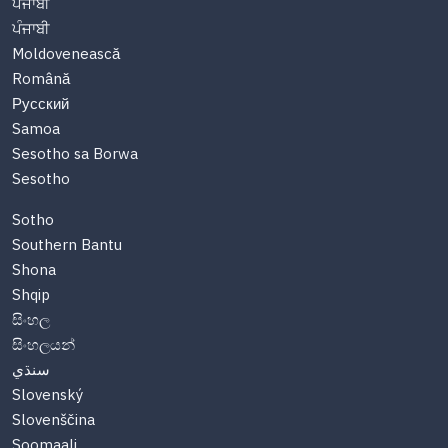
ਪੰਜਾਬੀ
ਪੰਜਾਬੀ
Moldovenească
Română
Русский
Samoa
Sesotho sa Borwa
Sesotho
Sotho
Southern Bantu
Shona
Shqip
සිංහල
සිංහලයන්
سنڌي
Slovenský
Slovenščina
Soomaali