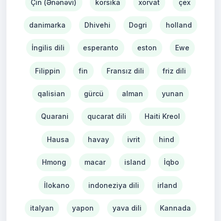
Çin (Ənənəvi)
korsika
xorvat
çex
danimarka
Dhivehi
Dogri
holland
İngilis dili
esperanto
eston
Ewe
Filippin
fin
Fransız dili
friz dili
qalisian
gürcü
alman
yunan
Quarani
qucarat dili
Haiti Kreol
Hausa
havay
ivrit
hind
Hmong
macar
island
İqbo
İlokano
indoneziya dili
irland
italyan
yapon
yava dili
Kannada