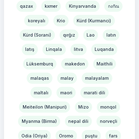
qazax
kxmer
Kinyarvanda
กงกัณ
koreyalı
Krio
Kürd (Kurmanci)
Kürd (Sorani)
qırğız
Lao
latın
latış
Linqala
litva
Luqanda
Lüksemburq
makedon
Maithili
malaqas
malay
malayalam
maltalı
maori
marati dili
Meiteilon (Manipuri)
Mizo
monqol
Myanma (Birma)
nepal dili
norveçli
Odia (Oriya)
Oromo
puştu
fars