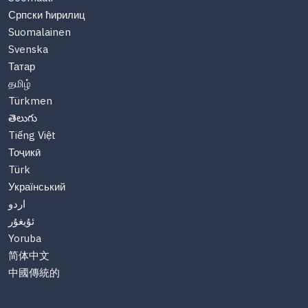
Српски ћирилиц
Suomalainen
Svenska
Татар
தமிழ்
Türkmen
తెలుగు
Tiếng Việt
Тоҷикӣ
Türk
Український
اردو
ئۇيغۇر
Yoruba
简体中文
中國傳統的