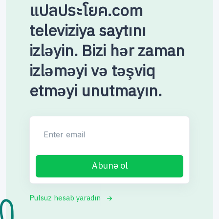
แปลประโยค.com
televiziya saytını
izləyin. Bizi hər zaman
izləməyi və təşviq
etməyi unutmayın.
Enter email
Abunə ol
Pulsuz hesab yaradın