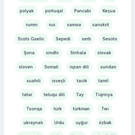
polyak
portuqal
Pəncabi
Keçua
rumın
rus
samoa
sanskrit
Scots Gaelic
Sepedi
serb
Sesoto
Şona
sindhi
Sinhala
slovak
sloven
Somali
ispan dili
sundan
suahili
isveçli
tacik
tamil
tatar
teluqu dili
Tay
Tiqrinya
Tsonqa
türk
türkmən
Twi
ukraynalı
Urdu
uyğur
özbək