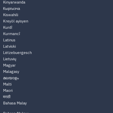
Kinyarwanda
Кыргызча
Kiswahili
Kreyòl ayisyen
Kurdî
Kurmancî
Latinus
Latviski
Lëtzebuergesch
Lietuvių
Magyar
Malagasy
മലയാളം
Malti
Maori
मराठी
Bahasa Malay