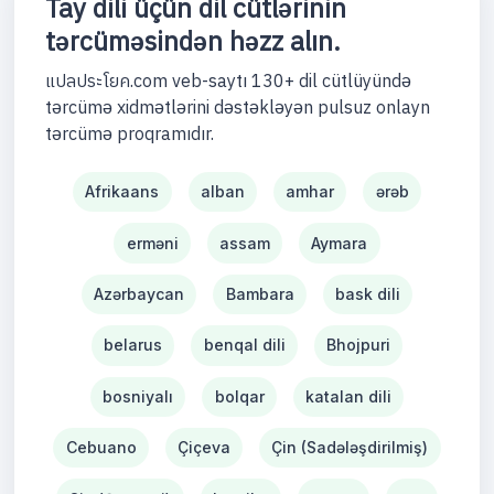
Tay dili üçün dil cütlərinin
tərcüməsindən həzz alın.
แปลประโยค.com veb-saytı 130+ dil cütlüyündə
tərcümə xidmətlərini dəstəkləyən pulsuz onlayn
tərcümə proqramıdır.
Afrikaans
alban
amhar
ərəb
erməni
assam
Aymara
Azərbaycan
Bambara
bask dili
belarus
benqal dili
Bhojpuri
bosniyalı
bolqar
katalan dili
Cebuano
Çiçeva
Çin (Sadələşdirilmiş)