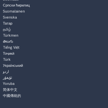
Српски ћирилиц
Suomalainen
Svenska
Татар
தமிழ்
Türkmen
తెలుగు
Tiếng Việt
Тоҷикӣ
Türk
Український
اردو
ئۇيغۇر
Yoruba
简体中文
中國傳統的