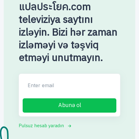
แปลประโยค.com
televiziya saytını
izləyin. Bizi hər zaman
izləməyi və təşviq
etməyi unutmayın.
Enter email
Abunə ol
Pulsuz hesab yaradın