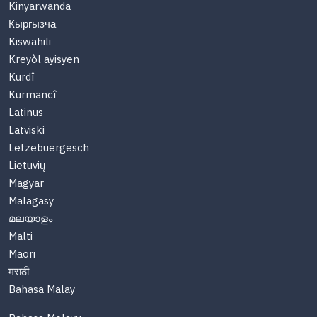
Kinyarwanda
Кыргызча
Kiswahili
Kreyòl ayisyen
Kurdî
Kurmancî
Latinus
Latviski
Lëtzebuergesch
Lietuvių
Magyar
Malagasy
മലയാളം
Malti
Maori
मराठी
Bahasa Malay