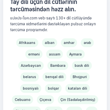
Tay dili üçün dil cütlərinin
tərcüməsindən həzz alın.
แปลประโยค.com veb-saytı 130+ dil cütlüyündə
tərcümə xidmətlərini dəstəkləyən pulsuz onlayn
tərcümə proqramıdır.
Afrikaans
alban
amhar
ərəb
erməni
assam
Aymara
Azərbaycan
Bambara
bask dili
belarus
benqal dili
Bhojpuri
bosniyalı
bolqar
katalan dili
Cebuano
Çiçeva
Çin (Sadələşdirilmiş)