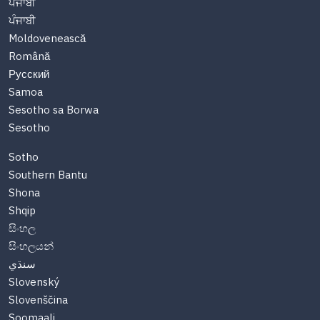
ਪੰਜਾਬੀ
ਪੰਜਾਬੀ
Moldovenească
Română
Русский
Samoa
Sesotho sa Borwa
Sesotho
Sotho
Southern Bantu
Shona
Shqip
සිංහල
සිංහලයන්
سنڌي
Slovenský
Slovenščina
Soomaali