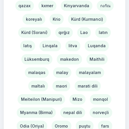
qazax
kxmer
Kinyarvanda
กงกัณ
koreyalı
Krio
Kürd (Kurmanci)
Kürd (Sorani)
qırğız
Lao
latın
latış
Linqala
litva
Luqanda
Lüksemburq
makedon
Maithili
malaqas
malay
malayalam
maltalı
maori
marati dili
Meiteilon (Manipuri)
Mizo
monqol
Myanma (Birma)
nepal dili
norveçli
Odia (Oriya)
Oromo
puştu
fars