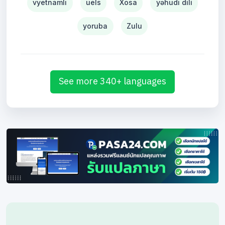
vyetnamlı
uels
Xosa
yəhudi dili
yoruba
Zulu
See more 340+ languages