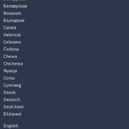
Беларуская
Bosanski
Български
Català
Valencià
Cebuano
Čeština
Chewa
Chichewa
Nyanja
Corsu
Cymraeg
Dansk
Deutsch
Eesti keel
Ελληνικά
English