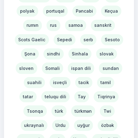
polyak
portuqal
Pəncabi
Keçua
rumın
rus
samoa
sanskrit
Scots Gaelic
Sepedi
serb
Sesoto
Şona
sindhi
Sinhala
slovak
sloven
Somali
ispan dili
sundan
suahili
isveçli
tacik
tamil
tatar
teluqu dili
Tay
Tiqrinya
Tsonqa
türk
türkmən
Twi
ukraynalı
Urdu
uyğur
özbək