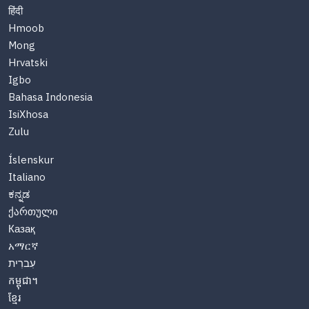
हिंदी
Hmoob
Mong
Hrvatski
Igbo
Bahasa Indonesia
IsiXhosa
Zulu
Íslenskur
Italiano
ಕನ್ನಡ
ქართული
Казақ
አማርኛ
עִברִית
កម្ពុជា។
ខ្មែរ