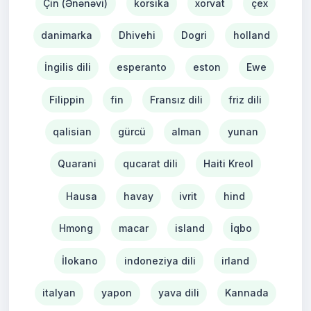
Çin (Ənənəvi)
korsika
xorvat
çex
danimarka
Dhivehi
Dogri
holland
İngilis dili
esperanto
eston
Ewe
Filippin
fin
Fransız dili
friz dili
qalisian
gürcü
alman
yunan
Quarani
qucarat dili
Haiti Kreol
Hausa
havay
ivrit
hind
Hmong
macar
island
İqbo
İlokano
indoneziya dili
irland
italyan
yapon
yava dili
Kannada