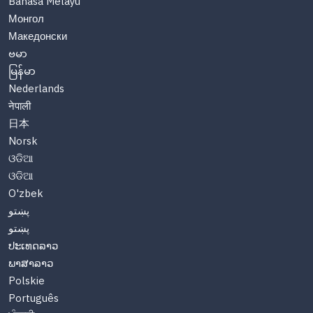
Bahasa Melayu
Монгол
Македонски
ဗမာ
မြန်မာ
Nederlands
नेपाली
日本
Norsk
ଓଡିଆ
ଓଡିଆ
O'zbek
پښتو
پښتو
ປະເທດລາວ
ພາສາລາວ
Polskie
Português