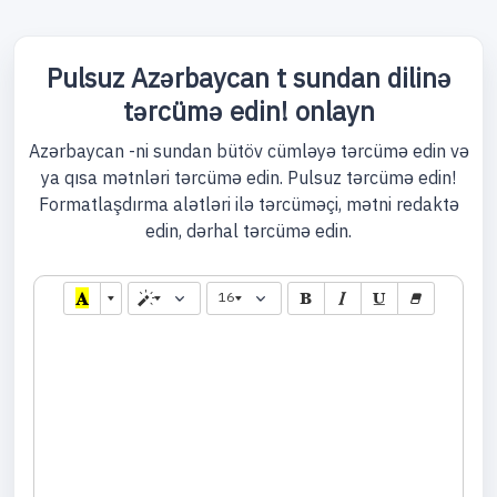
Pulsuz Azərbaycan t sundan dilinə
tərcümə edin! onlayn
Azərbaycan -ni sundan bütöv cümləyə tərcümə edin və
ya qısa mətnləri tərcümə edin. Pulsuz tərcümə edin!
Formatlaşdırma alətləri ilə tərcüməçi, mətni redaktə
edin, dərhal tərcümə edin.
16