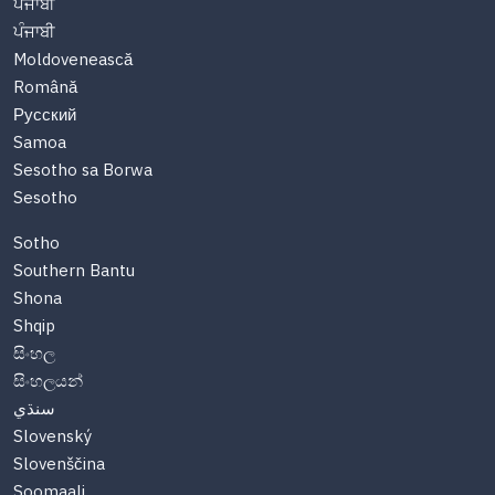
ਪੰਜਾਬੀ
ਪੰਜਾਬੀ
Moldovenească
Română
Русский
Samoa
Sesotho sa Borwa
Sesotho
Sotho
Southern Bantu
Shona
Shqip
සිංහල
සිංහලයන්
سنڌي
Slovenský
Slovenščina
Soomaali