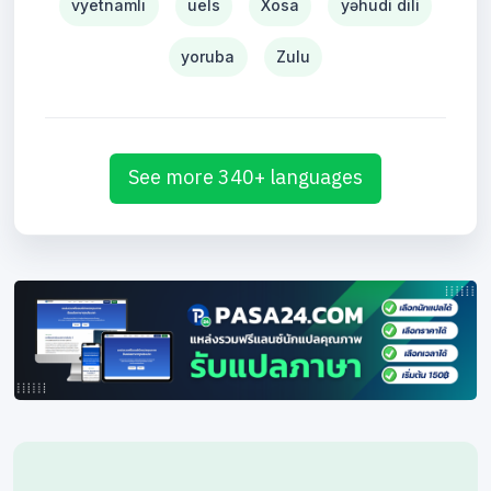
vyetnamlı
uels
Xosa
yəhudi dili
yoruba
Zulu
See more 340+ languages