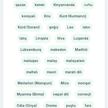
qazax
kxmer
Kinyarvanda
กงกัณ
koreyalı
Krio
Kürd (Kurmanci)
Kürd (Sorani)
qırğız
Lao
latın
latış
Linqala
litva
Luqanda
Lüksemburq
makedon
Maithili
malaqas
malay
malayalam
maltalı
maori
marati dili
Meiteilon (Manipuri)
Mizo
monqol
Myanma (Birma)
nepal dili
norveçli
Odia (Oriya)
Oromo
puştu
fars