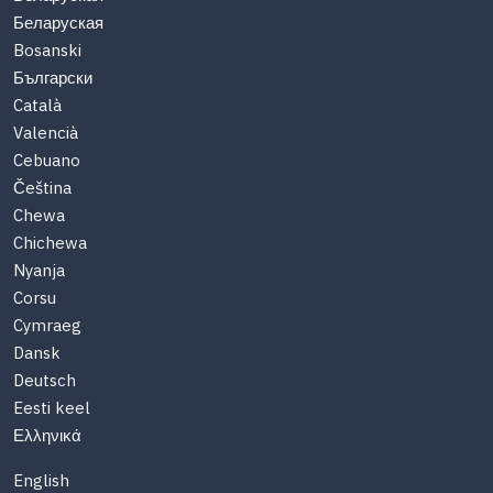
Беларуская
Bosanski
Български
Català
Valencià
Cebuano
Čeština
Chewa
Chichewa
Nyanja
Corsu
Cymraeg
Dansk
Deutsch
Eesti keel
Ελληνικά
English