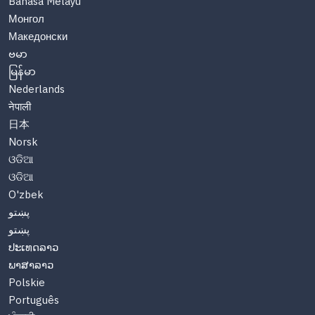
Bahasa Melayu
Монгол
Македонски
ဗမာ
မြန်မာ
Nederlands
नेपाली
日本
Norsk
ଓଡିଆ
ଓଡିଆ
O'zbek
پښتو
پښتو
ປະເທດລາວ
ພາສາລາວ
Polskie
Português