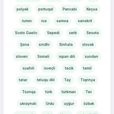
polyak
portuqal
Pəncabi
Keçua
rumın
rus
samoa
sanskrit
Scots Gaelic
Sepedi
serb
Sesoto
Şona
sindhi
Sinhala
slovak
sloven
Somali
ispan dili
sundan
suahili
isveçli
tacik
tamil
tatar
teluqu dili
Tay
Tiqrinya
Tsonqa
türk
türkmən
Twi
ukraynalı
Urdu
uyğur
özbək