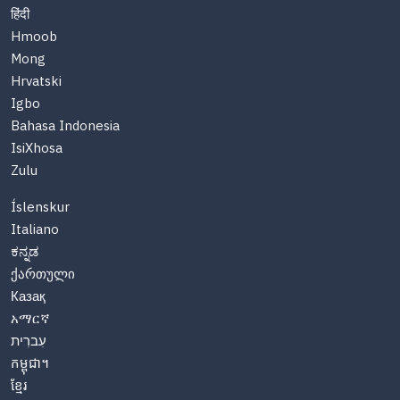
हिंदी
Hmoob
Mong
Hrvatski
Igbo
Bahasa Indonesia
IsiXhosa
Zulu
Íslenskur
Italiano
ಕನ್ನಡ
ქართული
Казақ
አማርኛ
עִברִית
កម្ពុជា។
ខ្មែរ