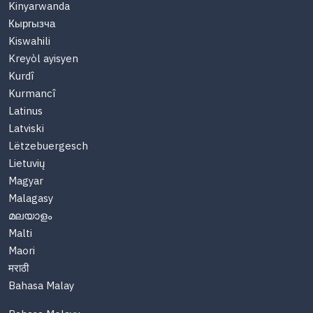
Kinyarwanda
Кыргызча
Kiswahili
Kreyòl ayisyen
Kurdî
Kurmancî
Latinus
Latviski
Lëtzebuergesch
Lietuvių
Magyar
Malagasy
മലയാളം
Malti
Maori
मराठी
Bahasa Malay