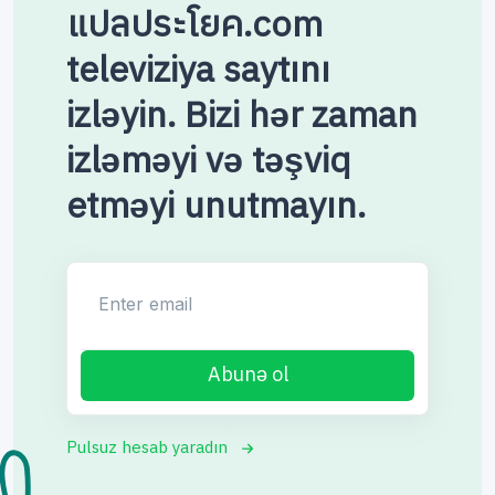
แปลประโยค.com
televiziya saytını
izləyin. Bizi hər zaman
izləməyi və təşviq
etməyi unutmayın.
Enter email
Abunə ol
Pulsuz hesab yaradın