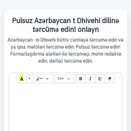
Pulsuz Azərbaycan t Dhivehi dilinə
tərcümə edin! onlayn
Azərbaycan -ni Dhivehi bütöv cümləyə tərcümə edin və
ya qısa mətnləri tərcümə edin. Pulsuz tərcümə edin!
Formatlaşdırma alətləri ilə tərcüməçi, mətni redaktə
edin, dərhal tərcümə edin.
16