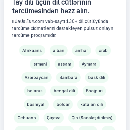
Tay dili üçün dil cütlərinin
tərcüməsindən həzz alın.
แปลประโยค.com veb-saytı 130+ dil cütlüyündə
tərcümə xidmətlərini dəstəkləyən pulsuz onlayn
tərcümə proqramıdır.
Afrikaans
alban
amhar
ərəb
erməni
assam
Aymara
Azərbaycan
Bambara
bask dili
belarus
benqal dili
Bhojpuri
bosniyalı
bolqar
katalan dili
Cebuano
Çiçeva
Çin (Sadələşdirilmiş)