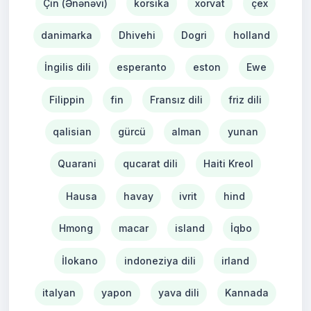
Çin (Ənənəvi)
korsika
xorvat
çex
danimarka
Dhivehi
Dogri
holland
İngilis dili
esperanto
eston
Ewe
Filippin
fin
Fransız dili
friz dili
qalisian
gürcü
alman
yunan
Quarani
qucarat dili
Haiti Kreol
Hausa
havay
ivrit
hind
Hmong
macar
island
İqbo
İlokano
indoneziya dili
irland
italyan
yapon
yava dili
Kannada