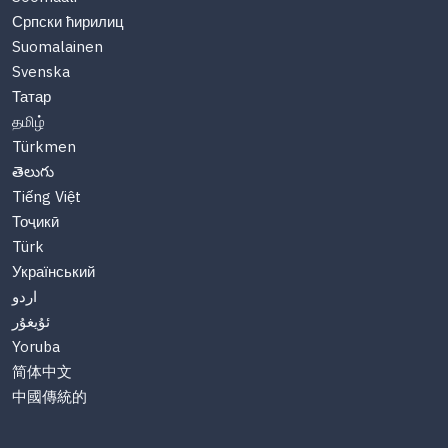
Српски ћирилиц
Suomalainen
Svenska
Татар
தமிழ்
Türkmen
తెలుగు
Tiếng Việt
Тоҷикӣ
Türk
Український
اردو
ئۇيغۇر
Yoruba
简体中文
中國傳統的