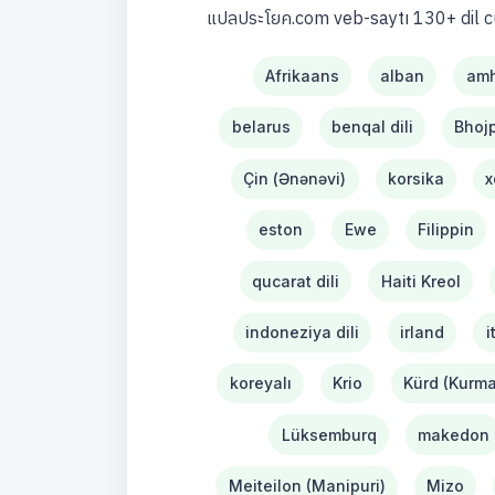
แปลประโยค.com veb-saytı 130+ dil c
Afrikaans
alban
amh
belarus
benqal dili
Bhojp
Çin (Ənənəvi)
korsika
x
eston
Ewe
Filippin
qucarat dili
Haiti Kreol
indoneziya dili
irland
i
koreyalı
Krio
Kürd (Kurma
Lüksemburq
makedon
Meiteilon (Manipuri)
Mizo