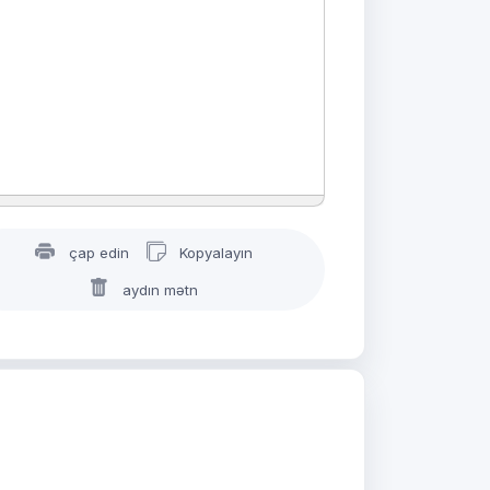
çap edin
Kopyalayın
aydın mətn