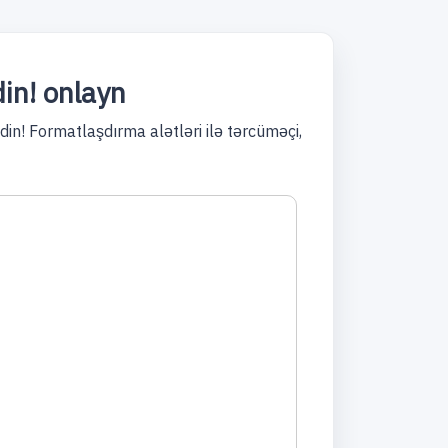
in! onlayn
in! Formatlaşdırma alətləri ilə tərcüməçi,