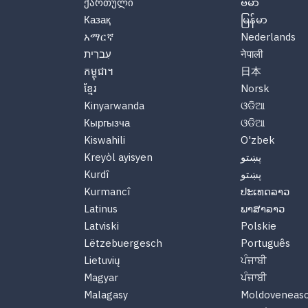
ქართული
ဗမာ
Казақ
မြန်မာ
አማርኛ
Nederlands
עִברִית
नेपाली
កម្ពុជា។
日本
ខ្មែរ
Norsk
Kinyarwanda
ଓଡିଆ
Кыргызча
ଓଡିଆ
Kiswahili
O'zbek
Kreyòl ayisyen
پښتو
Kurdî
پښتو
Kurmancî
ປະເທດລາວ
Latinus
ພາສາລາວ
Latviski
Polskie
Lëtzebuergesch
Português
Lietuvių
ਪੰਜਾਬੀ
Magyar
ਪੰਜਾਬੀ
Malagasy
Moldoveneas