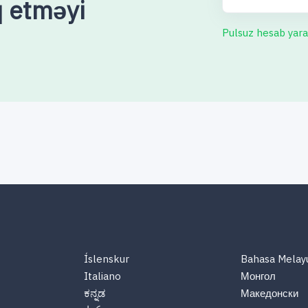
q etməyi
Pulsuz hesab yara
Íslenskur
Bahasa Melay
Italiano
Монгол
ಕನ್ನಡ
Македонски