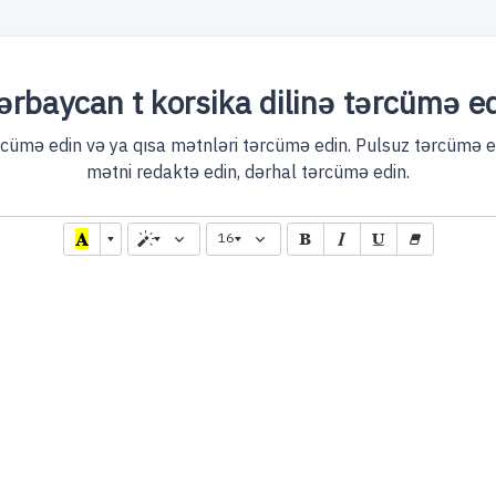
ərbaycan t korsika dilinə tərcümə ed
ümə edin və ya qısa mətnləri tərcümə edin. Pulsuz tərcümə ed
mətni redaktə edin, dərhal tərcümə edin.
16