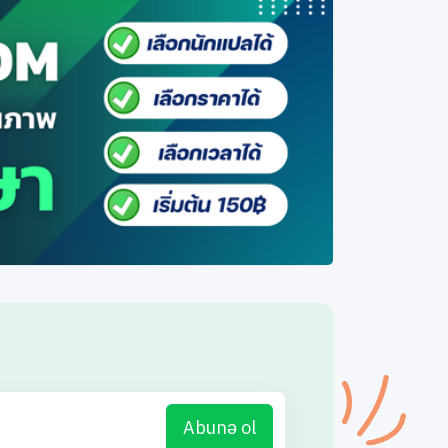
Abunə ol