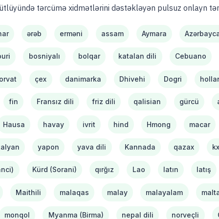
ütlüyündə tərcümə xidmətlərini dəstəkləyən pulsuz onlayn tə
ar
ərəb
erməni
assam
Aymara
Azərbayc
uri
bosniyalı
bolqar
katalan dili
Cebuano
orvat
çex
danimarka
Dhivehi
Dogri
holla
fin
Fransız dili
friz dili
qalisian
gürcü
Hausa
havay
ivrit
hind
Hmong
macar
talyan
yapon
yava dili
Kannada
qazax
k
nci)
Kürd (Sorani)
qırğız
Lao
latın
latış
Maithili
malaqas
malay
malayalam
malta
monqol
Myanma (Birma)
nepal dili
norveçli