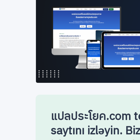
แปลประโยค.com te
saytını izləyin. B