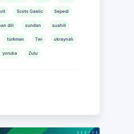
rit
Scots Gaelic
Sepedi
pan dili
sundan
suahili
türkmən
Twi
ukraynalı
yoruba
Zulu