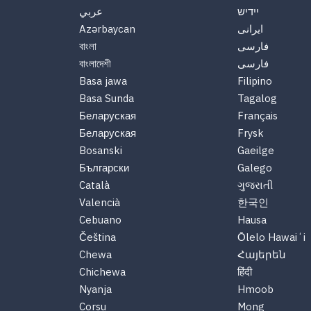
יידיש
عربي
Azərbaycan
ایرانی
বাংলা
فارسی
বাংলাদেশী
فارسی
Basa jawa
Filipino
Basa Sunda
Tagalog
Беларуская
Français
Беларуская
Frysk
Bosanski
Gaeilge
Български
Galego
Català
ગુજરાતી
Valencià
한국인
Cebuano
Hausa
Čeština
Ōlelo Hawaiʻi
Chewa
Հայերեն
Chichewa
हिंदी
Nyanja
Hmoob
Corsu
Mong