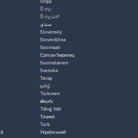
Shqip
සිංහල
සිංහලයන්
سنڌي
Slovenský
Slovenščina
Soomaali
Српски ћирилиц
Suomalainen
Svenska
Татар
தமிழ்
Türkmen
తెలుగు
Tiếng Việt
Тоҷикӣ
Türk
că
Український