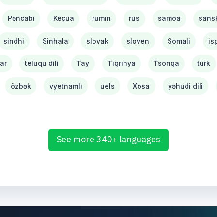
Pəncabi
Keçua
rumın
rus
samoa
sansk
sindhi
Sinhala
slovak
sloven
Somali
is
tar
teluqu dili
Tay
Tiqrinya
Tsonqa
türk
özbək
vyetnamlı
uels
Xosa
yəhudi dili
See more 340+ languages