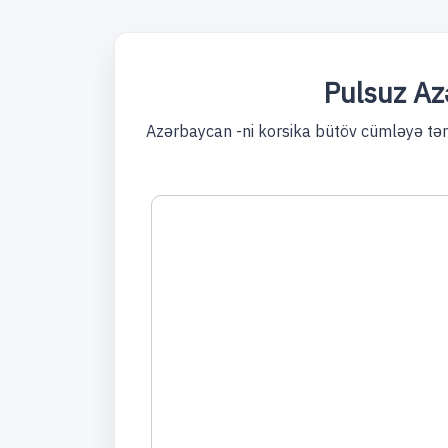
Pulsuz Az
Azərbaycan -ni korsika bütöv cümləyə tərc