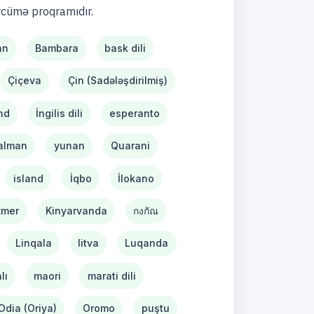
rcümə proqramıdır.
an
Bambara
bask dili
Çiçeva
Çin (Sadələşdirilmiş)
nd
İngilis dili
esperanto
alman
yunan
Quarani
island
İqbo
İlokano
xmer
Kinyarvanda
กงกัณ
Linqala
litva
Luqanda
lı
maori
marati dili
Odia (Oriya)
Oromo
puştu