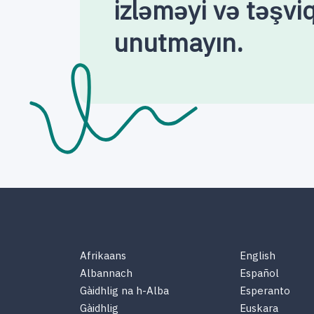
izləməyi və təşvi
unutmayın.
Afrikaans
English
Albannach
Español
Gàidhlig na h-Alba
Esperanto
Gàidhlig
Euskara