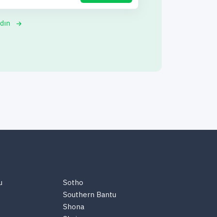
dın
u
Sotho
Southern Bantu
Shona