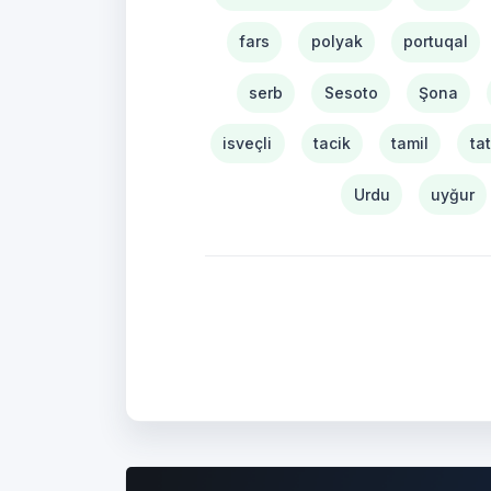
fars
polyak
portuqal
serb
Sesoto
Şona
isveçli
tacik
tamil
ta
Urdu
uyğur