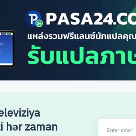
leviziya
izi hər zaman
Enter email