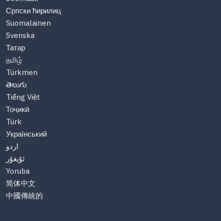
Српски ћирилиц
Suomalainen
Svenska
Татар
தமிழ்
Türkmen
తెలుగు
Tiếng Việt
Тоҷикӣ
Türk
Український
اردو
ئۇيغۇر
Yoruba
简体中文
中國傳統的