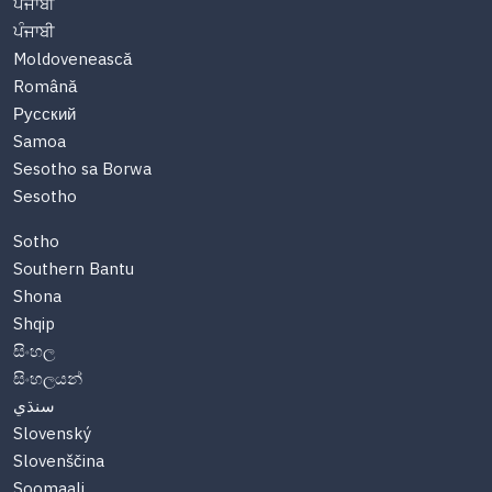
ਪੰਜਾਬੀ
ਪੰਜਾਬੀ
Moldovenească
Română
Русский
Samoa
Sesotho sa Borwa
Sesotho
Sotho
Southern Bantu
Shona
Shqip
සිංහල
සිංහලයන්
سنڌي
Slovenský
Slovenščina
Soomaali