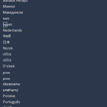
Bahasa Melayu
Монгол
Македонски
ဗမာ
မြန်မာ
Nederlands
नेपाली
日本
Norsk
ଓଡିଆ
ଓଡିଆ
O'zbek
پښتو
پښتو
ປະເທດລາວ
ພາສາລາວ
Polskie
Português