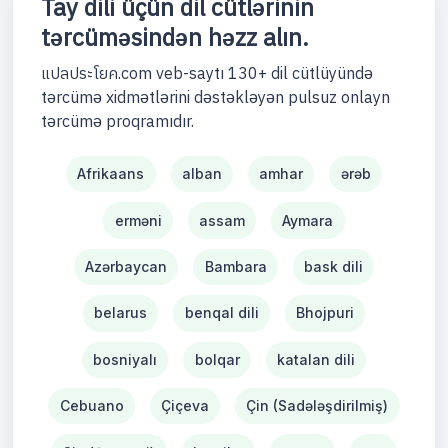
Tay dili üçün dil cütlərinin
tərcüməsindən həzz alın.
แปลประโยค.com veb-saytı 130+ dil cütlüyündə
tərcümə xidmətlərini dəstəkləyən pulsuz onlayn
tərcümə proqramıdır.
Afrikaans
alban
amhar
ərəb
erməni
assam
Aymara
Azərbaycan
Bambara
bask dili
belarus
benqal dili
Bhojpuri
bosniyalı
bolqar
katalan dili
Cebuano
Çiçeva
Çin (Sadələşdirilmiş)