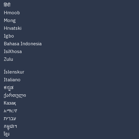
हिंदी
Hmoob
Mong
Hrvatski
Igbo
Bahasa Indonesia
IsiXhosa
Zulu
Íslenskur
Italiano
ಕನ್ನಡ
ქართული
Казақ
አማርኛ
עִברִית
កម្ពុជា។
ខ្មែរ