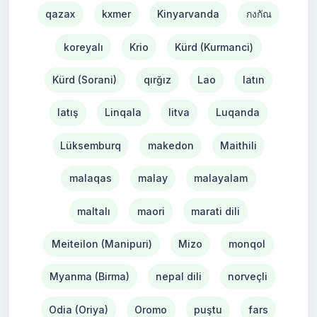
qazax
kxmer
Kinyarvanda
กงกัณ
koreyalı
Krio
Kürd (Kurmanci)
Kürd (Sorani)
qırğız
Lao
latın
latış
Linqala
litva
Luqanda
Lüksemburq
makedon
Maithili
malaqas
malay
malayalam
maltalı
maori
marati dili
Meiteilon (Manipuri)
Mizo
monqol
Myanma (Birma)
nepal dili
norveçli
Odia (Oriya)
Oromo
puştu
fars