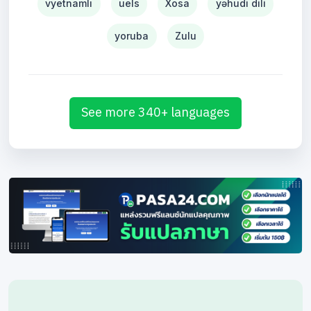
vyetnamlı
uels
Xosa
yəhudi dili
yoruba
Zulu
See more 340+ languages