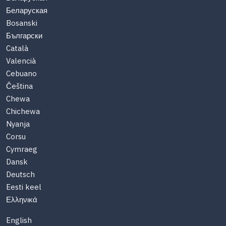
Беларуская
Bosanski
Български
Català
Valencià
Cebuano
Čeština
Chewa
Chichewa
Nyanja
Corsu
Cymraeg
Dansk
Deutsch
Eesti keel
Ελληνικά
English