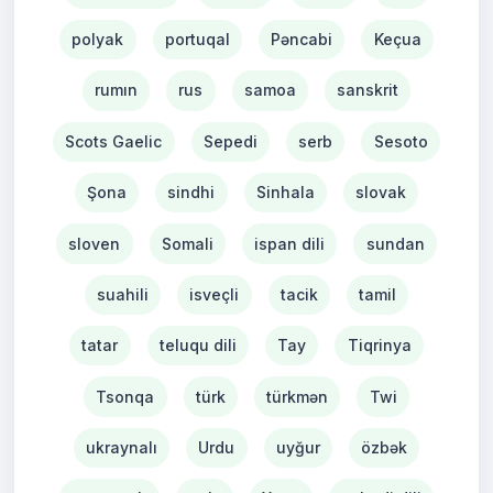
polyak
portuqal
Pəncabi
Keçua
rumın
rus
samoa
sanskrit
Scots Gaelic
Sepedi
serb
Sesoto
Şona
sindhi
Sinhala
slovak
sloven
Somali
ispan dili
sundan
suahili
isveçli
tacik
tamil
tatar
teluqu dili
Tay
Tiqrinya
Tsonqa
türk
türkmən
Twi
ukraynalı
Urdu
uyğur
özbək