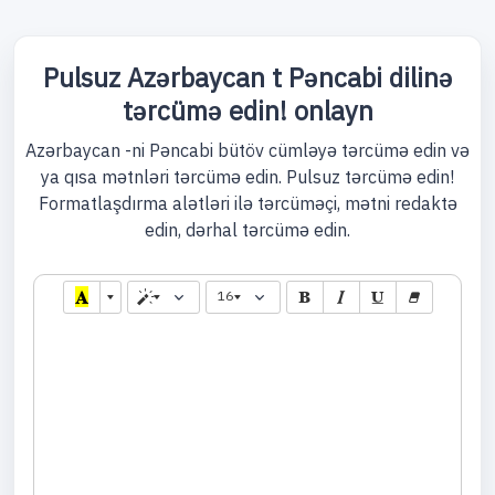
Pulsuz Azərbaycan t Pəncabi dilinə
tərcümə edin! onlayn
Azərbaycan -ni Pəncabi bütöv cümləyə tərcümə edin və
ya qısa mətnləri tərcümə edin. Pulsuz tərcümə edin!
Formatlaşdırma alətləri ilə tərcüməçi, mətni redaktə
edin, dərhal tərcümə edin.
16