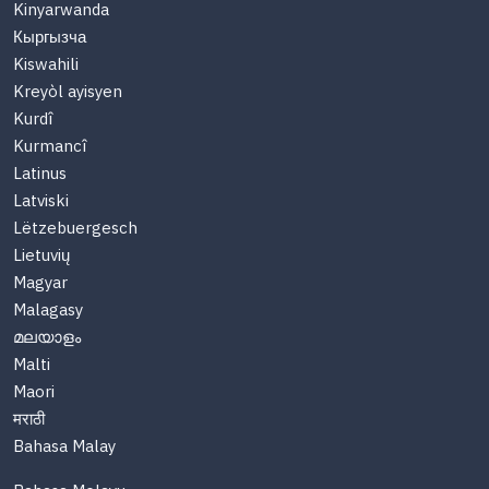
Kinyarwanda
Кыргызча
Kiswahili
Kreyòl ayisyen
Kurdî
Kurmancî
Latinus
Latviski
Lëtzebuergesch
Lietuvių
Magyar
Malagasy
മലയാളം
Malti
Maori
मराठी
Bahasa Malay