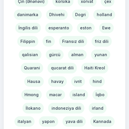
Çin (Ənənəvi)
korsika
xorvat
çex
danimarka
Dhivehi
Dogri
holland
İngilis dili
esperanto
eston
Ewe
Filippin
fin
Fransız dili
friz dili
qalisian
gürcü
alman
yunan
Quarani
qucarat dili
Haiti Kreol
Hausa
havay
ivrit
hind
Hmong
macar
island
İqbo
İlokano
indoneziya dili
irland
italyan
yapon
yava dili
Kannada