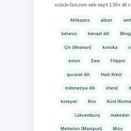
แปลประโยค.com veb-saytı 130+ dil c
Afrikaans
alban
amh
belarus
benqal dili
Bhojp
Çin (Ənənəvi)
korsika
x
eston
Ewe
Filippin
qucarat dili
Haiti Kreol
indoneziya dili
irland
i
koreyalı
Krio
Kürd (Kurma
Lüksemburq
makedon
Meiteilon (Manipuri)
Mizo