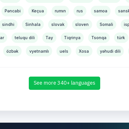
Pəncabi
Keçua
rumın
rus
samoa
sansk
sindhi
Sinhala
slovak
sloven
Somali
is
tar
teluqu dili
Tay
Tiqrinya
Tsonqa
türk
özbək
vyetnamlı
uels
Xosa
yəhudi dili
See more 340+ languages