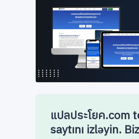
แปลประโยค.com te
saytını izləyin. B