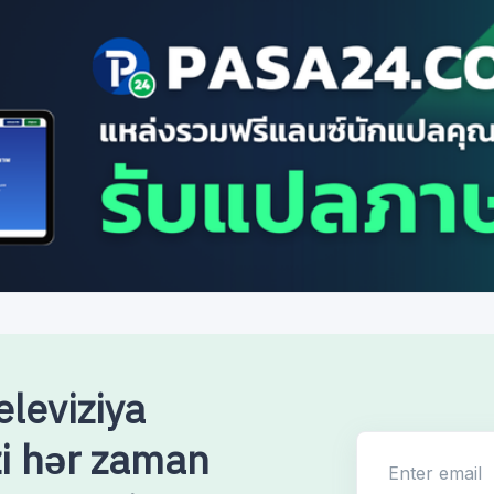
leviziya
izi hər zaman
Enter email