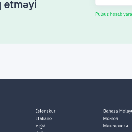
q etməyi
Pulsuz hesab yara
Íslenskur
Bahasa Melay
Italiano
Монгол
ಕನ್ನಡ
Македонски