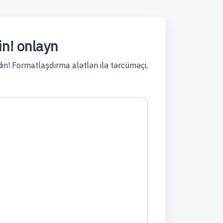
in! onlayn
n! Formatlaşdırma alətləri ilə tərcüməçi,