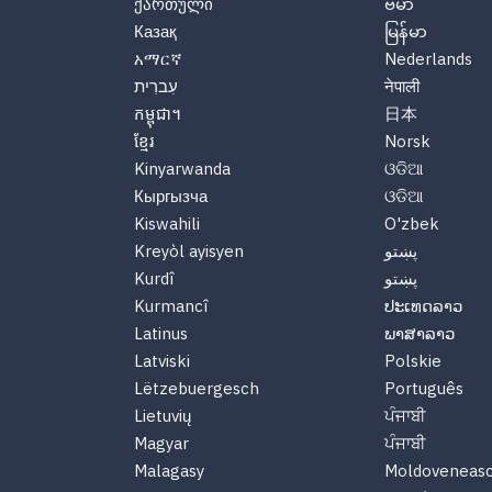
ქართული
ဗမာ
Казақ
မြန်မာ
አማርኛ
Nederlands
עִברִית
नेपाली
កម្ពុជា។
日本
ខ្មែរ
Norsk
Kinyarwanda
ଓଡିଆ
Кыргызча
ଓଡିଆ
Kiswahili
O'zbek
Kreyòl ayisyen
پښتو
Kurdî
پښتو
Kurmancî
ປະເທດລາວ
Latinus
ພາສາລາວ
Latviski
Polskie
Lëtzebuergesch
Português
Lietuvių
ਪੰਜਾਬੀ
Magyar
ਪੰਜਾਬੀ
Malagasy
Moldoveneas