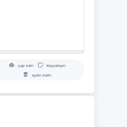
çap edin
Kopyalayın
aydın mətn