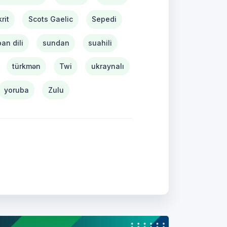
rit
Scots Gaelic
Sepedi
pan dili
sundan
suahili
türkmən
Twi
ukraynalı
yoruba
Zulu