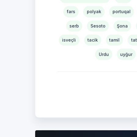
fars
polyak
portuqal
serb
Sesoto
Şona
isveçli
tacik
tamil
ta
Urdu
uyğur