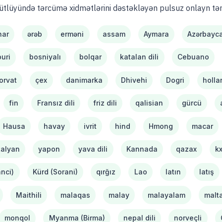
ütlüyündə tərcümə xidmətlərini dəstəkləyən pulsuz onlayn tə
ar
ərəb
erməni
assam
Aymara
Azərbayc
uri
bosniyalı
bolqar
katalan dili
Cebuano
orvat
çex
danimarka
Dhivehi
Dogri
holla
fin
Fransız dili
friz dili
qalisian
gürcü
Hausa
havay
ivrit
hind
Hmong
macar
talyan
yapon
yava dili
Kannada
qazax
k
nci)
Kürd (Sorani)
qırğız
Lao
latın
latış
Maithili
malaqas
malay
malayalam
malta
monqol
Myanma (Birma)
nepal dili
norveçli