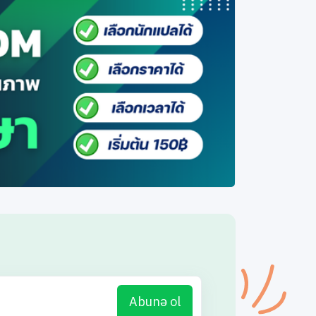
Abunə ol