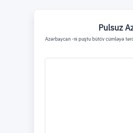
Pulsuz Az
Azərbaycan -ni puştu bütöv cümləyə tərcü