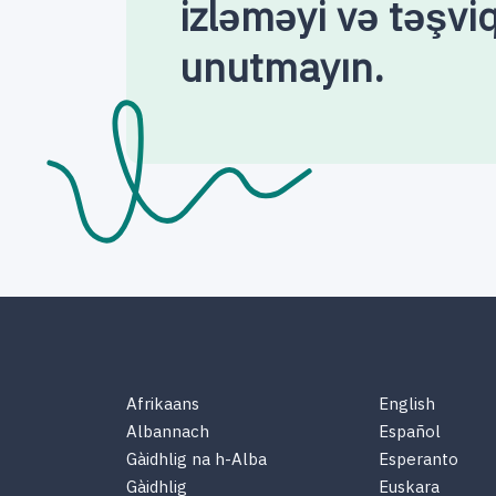
izləməyi və təşvi
unutmayın.
Afrikaans
English
Albannach
Español
Gàidhlig na h-Alba
Esperanto
Gàidhlig
Euskara