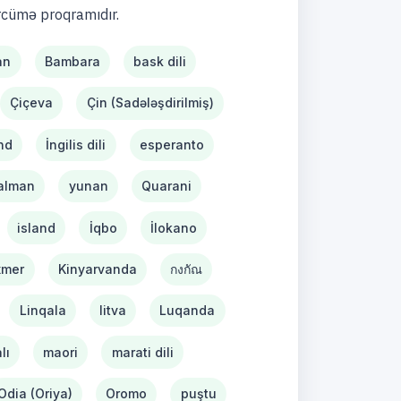
rcümə proqramıdır.
an
Bambara
bask dili
Çiçeva
Çin (Sadələşdirilmiş)
nd
İngilis dili
esperanto
alman
yunan
Quarani
island
İqbo
İlokano
xmer
Kinyarvanda
กงกัณ
Linqala
litva
Luqanda
lı
maori
marati dili
Odia (Oriya)
Oromo
puştu