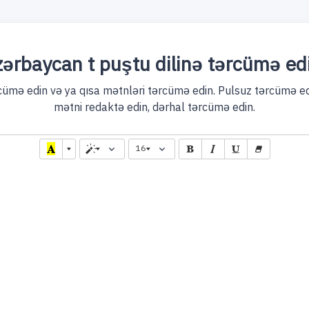
ərbaycan t puştu dilinə tərcümə ed
mə edin və ya qısa mətnləri tərcümə edin. Pulsuz tərcümə edi
mətni redaktə edin, dərhal tərcümə edin.
16