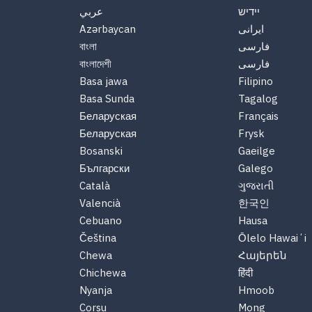
יידיש
عربي
Azərbaycan
ایرانی
বাংলা
فارسی
বাংলাদেশী
فارسی
Basa jawa
Filipino
Basa Sunda
Tagalog
Беларуская
Français
Беларуская
Frysk
Bosanski
Gaeilge
Български
Galego
Català
ગુજરાતી
Valencià
한국인
Cebuano
Hausa
Čeština
Ōlelo Hawaiʻi
Chewa
Հայերեն
Chichewa
हिंदी
Nyanja
Hmoob
Corsu
Mong