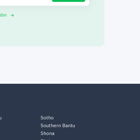
dın
u
Sotho
Southern Bantu
Shona