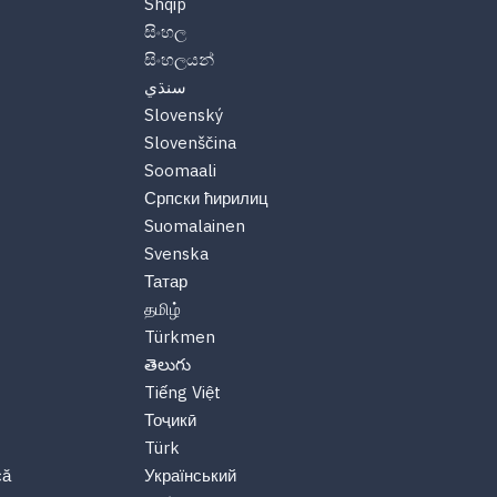
Shqip
සිංහල
සිංහලයන්
سنڌي
Slovenský
Slovenščina
Soomaali
Српски ћирилиц
Suomalainen
Svenska
Татар
தமிழ்
Türkmen
తెలుగు
Tiếng Việt
Тоҷикӣ
Türk
că
Український