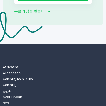
무료 계정을 만들다
Afrikaans
Albannach
Gàidhlig na h-Alba
Gàidhlig
عربي
Azərbaycan
বাংলা