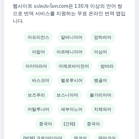
웹사이트 แปลประโยค.com은 130개 이상의 언어 쌍
으로 번역 서비스를 지원하는 무료 온라인 번역 앱입
니다.
아프리칸스
알바니아어
암하라어
아랍어
아르메니아어
아삼어
아이마라어
아제르바이잔어
밤바라
바스크어
벨로루시어
벵골어
보즈푸리
보스니아어
불가리아어
카탈루냐어
세부아노어
치체와어
중국어
(간체)
중국어
(번체) 크로아티아어
체코어
덴마크어