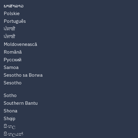
ພາສາລາວ
Polskie
Português
ਪੰਜਾਬੀ
ਪੰਜਾਬੀ
Moldovenească
Română
Русский
Samoa
Sesotho sa Borwa
Sesotho
Sotho
Southern Bantu
Shona
Shqip
සිංහල
සිංහලයන්