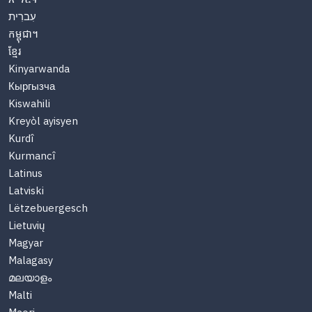
עִברִית
កម្ពុជា។
ខ្មែរ
Kinyarwanda
Кыргызча
Kiswahili
Kreyòl ayisyen
Kurdî
Kurmancî
Latinus
Latviski
Lëtzebuergesch
Lietuvių
Magyar
Malagasy
മലയാളം
Malti