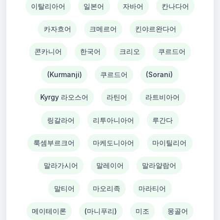
이탈리아어
일본어
자바어
칸나다어
카자흐어
크메르어
킨야르완다어
콘카니어
한국어
크리오
쿠르드어
(Kurmanji)
쿠르드어
(Sorani)
Kyrgy 라오스어
라틴어
라트비아어
링갈라어
리투아니아어
루간다
룩셈부르크어
마케도니아어
마이틸리어
말라가시어
말레이어
말라얄람어
말티어
마오리족
마라티어
메이테이론
(마니푸리)
미조
몽골어