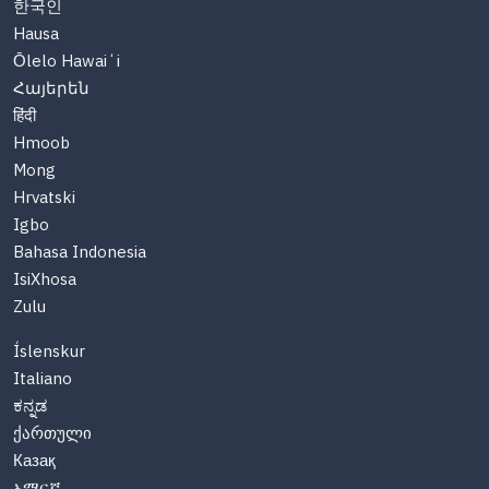
한국인
Hausa
Ōlelo Hawaiʻi
Հայերեն
हिंदी
Hmoob
Mong
Hrvatski
Igbo
Bahasa Indonesia
IsiXhosa
Zulu
Íslenskur
Italiano
ಕನ್ನಡ
ქართული
Казақ
አማርኛ