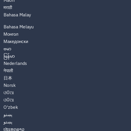
Maori
मराठी
Bahasa Malay
Bahasa Melayu
Монгол
Македонски
ဗမာ
မြန်မာ
Nederlands
नेपाली
日本
Norsk
ଓଡିଆ
ଓଡିଆ
O'zbek
پښتو
پښتو
ປະເທດລາວ