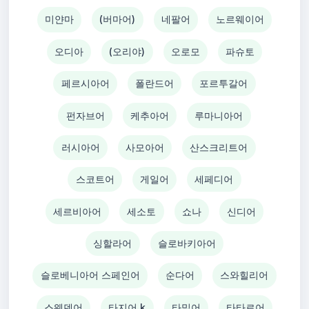
미얀마
(버마어)
네팔어
노르웨이어
오디아
(오리야)
오로모
파슈토
페르시아어
폴란드어
포르투갈어
펀자브어
케추아어
루마니아어
러시아어
사모아어
산스크리트어
스코트어
게일어
세페디어
세르비아어
세소토
쇼나
신디어
싱할라어
슬로바키아어
슬로베니아어 스페인어
순다어
스와힐리어
스웨덴어
타지어 k
타밀어
타타르어