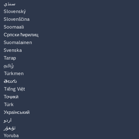
سنڌي
Slovenský
Slovenščina
Soomaali
Српски ћирилиц
Suomalainen
Svenska
Татар
தமிழ்
Türkmen
తెలుగు
Tiếng Việt
Тоҷикӣ
Türk
Український
اردو
ئۇيغۇر
Yoruba