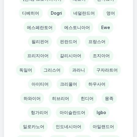
디베히어
Dogri
네덜란드어
영어
에스페란토어
에스토니아어
Ewe
필리핀어
핀란드어
프랑스어
프리지아어
갈리시아어
조지아어
독일어
그리스어
과라니
구자라트어
아이티어
크리올어
하우사어
하와이어
히브리어
힌디어
몽족
헝가리어
아이슬란드어
Igbo
일로카노어
인도네시아어
아일랜드어