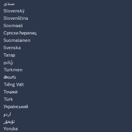
سنڌي
Slovenský
Slovenščina
Soomaali
Српски ћирилиц
Suomalainen
Svenska
Татар
தமிழ்
Türkmen
తెలుగు
Tiếng Việt
Тоҷикӣ
Türk
Український
اردو
ئۇيغۇر
Yoruba