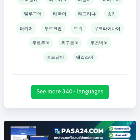
텔루구어
태국어
티그리냐
송가
터키어
투르크멘
트위
우크라이나어
우르두어
위구르어
우즈벡어
베트남어
웨일스어
See more 340+ languages