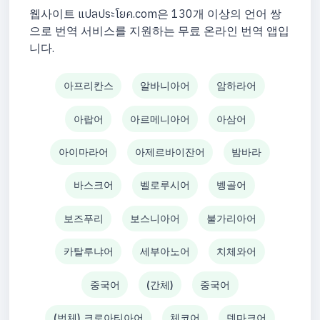
웹사이트 แปลประโยค.com은 130개 이상의 언어 쌍
으로 번역 서비스를 지원하는 무료 온라인 번역 앱입
니다.
아프리칸스
알바니아어
암하라어
아랍어
아르메니아어
아삼어
아이마라어
아제르바이잔어
밤바라
바스크어
벨로루시어
벵골어
보즈푸리
보스니아어
불가리아어
카탈루냐어
세부아노어
치체와어
중국어
(간체)
중국어
(번체) 크로아티아어
체코어
덴마크어