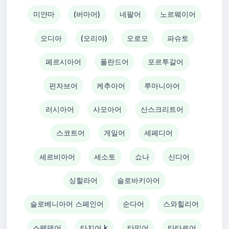
미얀마
(버마어)
네팔어
노르웨이어
오디아
(오리야)
오로모
파슈토
페르시아어
폴란드어
포르투갈어
펀자브어
케추아어
루마니아어
러시아어
사모아어
산스크리트어
스코트어
게일어
세페디어
세르비아어
세소토
쇼나
신디어
싱할라어
슬로바키아어
슬로베니아어 스페인어
순다어
스와힐리어
스웨덴어
타지어 k
타밀어
타타르어