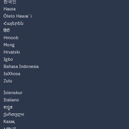
한국인
Hausa
Ōlelo Hawaiʻi
Հայերեն
हिंदी
Hmoob
Mong
Hrvatski
Igbo
Bahasa Indonesia
IsiXhosa
Zulu
Íslenskur
Italiano
ಕನ್ನಡ
ქართული
Казақ
አማርኛ