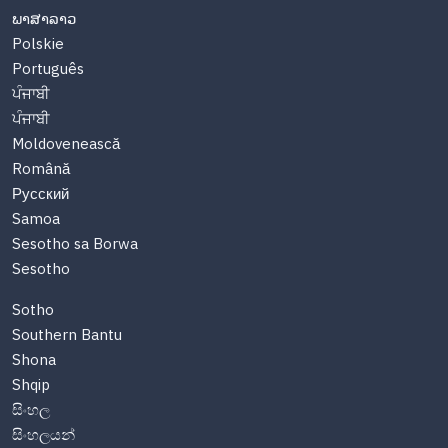
ພາສາລາວ
Polskie
Português
ਪੰਜਾਬੀ
ਪੰਜਾਬੀ
Moldovenească
Română
Русский
Samoa
Sesotho sa Borwa
Sesotho
Sotho
Southern Bantu
Shona
Shqip
සිංහල
සිංහලයන්