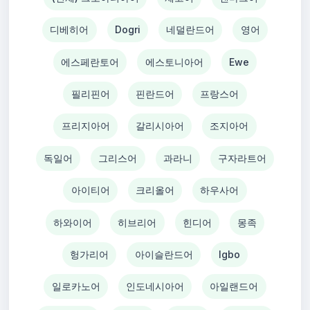
디베히어
Dogri
네덜란드어
영어
에스페란토어
에스토니아어
Ewe
필리핀어
핀란드어
프랑스어
프리지아어
갈리시아어
조지아어
독일어
그리스어
과라니
구자라트어
아이티어
크리올어
하우사어
하와이어
히브리어
힌디어
몽족
헝가리어
아이슬란드어
Igbo
일로카노어
인도네시아어
아일랜드어