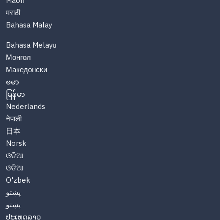
Maori
मराठी
Bahasa Malay
Bahasa Melayu
Монгол
Македонски
ဗမာ
မြန်မာ
Nederlands
नेपाली
日本
Norsk
ଓଡିଆ
ଓଡିଆ
O'zbek
پښتو
پښتو
ປະເທດລາວ