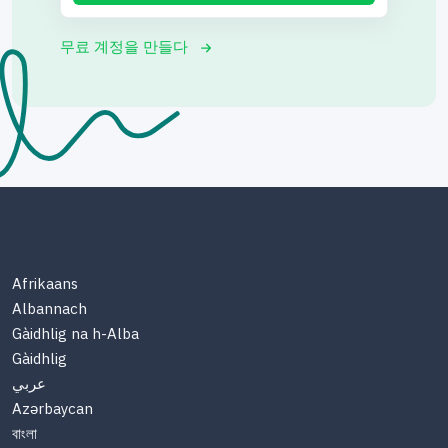
무료 계정을 만들다
Afrikaans
Albannach
Gàidhlig na h-Alba
Gàidhlig
عربي
Azərbaycan
বাংলা