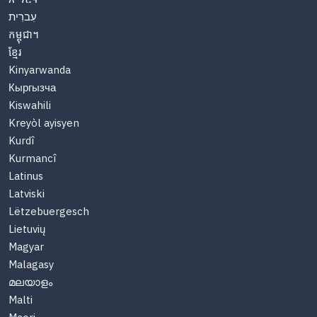
עִברִית
កម្ពុជា។
ខ្មែរ
Kinyarwanda
Кыргызча
Kiswahili
Kreyòl ayisyen
Kurdî
Kurmancî
Latinus
Latviski
Lëtzebuergesch
Lietuvių
Magyar
Malagasy
മലയാളം
Malti