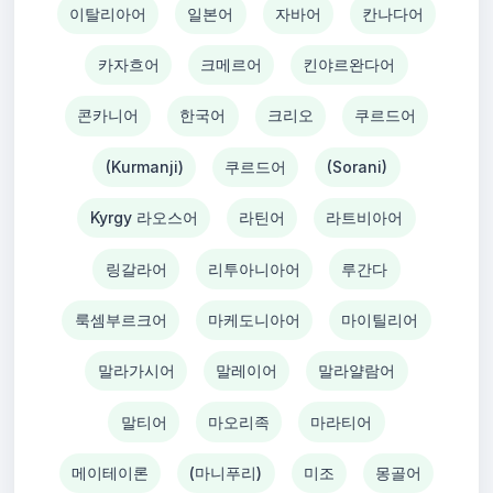
이탈리아어
일본어
자바어
칸나다어
카자흐어
크메르어
킨야르완다어
콘카니어
한국어
크리오
쿠르드어
(Kurmanji)
쿠르드어
(Sorani)
Kyrgy 라오스어
라틴어
라트비아어
링갈라어
리투아니아어
루간다
룩셈부르크어
마케도니아어
마이틸리어
말라가시어
말레이어
말라얄람어
말티어
마오리족
마라티어
메이테이론
(마니푸리)
미조
몽골어