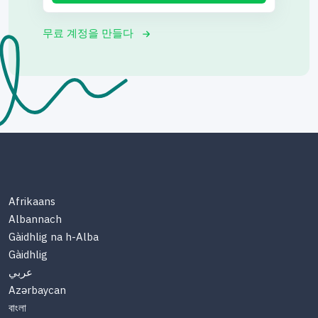
무료 계정을 만들다
Afrikaans
Albannach
Gàidhlig na h-Alba
Gàidhlig
عربي
Azərbaycan
বাংলা