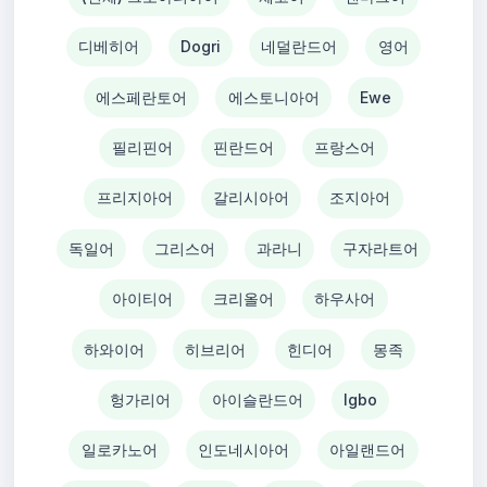
디베히어
Dogri
네덜란드어
영어
에스페란토어
에스토니아어
Ewe
필리핀어
핀란드어
프랑스어
프리지아어
갈리시아어
조지아어
독일어
그리스어
과라니
구자라트어
아이티어
크리올어
하우사어
하와이어
히브리어
힌디어
몽족
헝가리어
아이슬란드어
Igbo
일로카노어
인도네시아어
아일랜드어