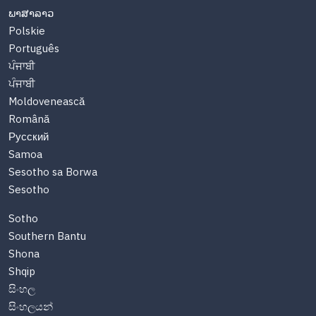
ພາສາລາວ
Polskie
Português
ਪੰਜਾਬੀ
ਪੰਜਾਬੀ
Moldovenească
Română
Русский
Samoa
Sesotho sa Borwa
Sesotho
Sotho
Southern Bantu
Shona
Shqip
සිංහල
සිංහලයන්