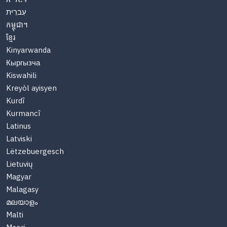
עִברִית
កម្ពុជា។
ខ្មែរ
Kinyarwanda
Кыргызча
Kiswahili
Kreyòl ayisyen
Kurdî
Kurmancî
Latinus
Latviski
Lëtzebuergesch
Lietuvių
Magyar
Malagasy
മലയാളം
Malti