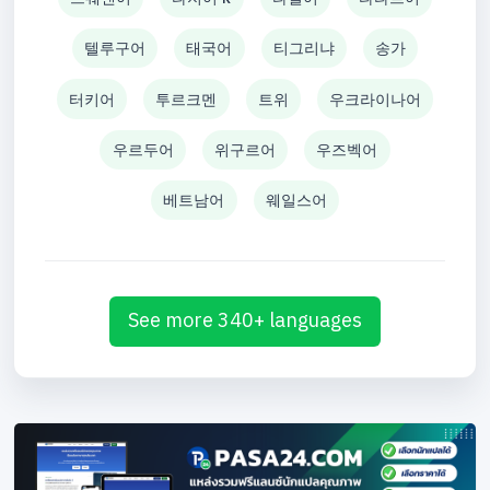
텔루구어
태국어
티그리냐
송가
터키어
투르크멘
트위
우크라이나어
우르두어
위구르어
우즈벡어
베트남어
웨일스어
See more 340+ languages