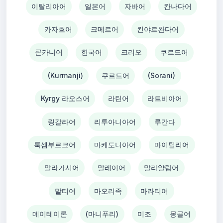
이탈리아어
일본어
자바어
칸나다어
카자흐어
크메르어
킨야르완다어
콘카니어
한국어
크리오
쿠르드어
(Kurmanji)
쿠르드어
(Sorani)
Kyrgy 라오스어
라틴어
라트비아어
링갈라어
리투아니아어
루간다
룩셈부르크어
마케도니아어
마이틸리어
말라가시어
말레이어
말라얄람어
말티어
마오리족
마라티어
메이테이론
(마니푸리)
미조
몽골어