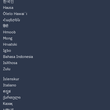
한국인
Hausa
Ōlelo Hawaiʻi
Հայերեն
हिंदी
Hmoob
Mong
Hrvatski
Igbo
Bahasa Indonesia
IsiXhosa
Zulu
Íslenskur
Italiano
ಕನ್ನಡ
ქართული
Казақ
አማርኛ