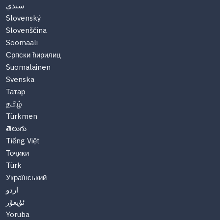
سنڌي
Slovenský
Slovenščina
Soomaali
Српски ћирилиц
Suomalainen
Svenska
Татар
தமிழ்
Türkmen
తెలుగు
Tiếng Việt
Тоҷикӣ
Türk
Український
اردو
ئۇيغۇر
Yoruba