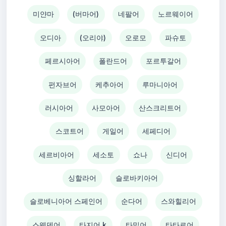
미얀마
(버마어)
네팔어
노르웨이어
오디아
(오리야)
오로모
파슈토
페르시아어
폴란드어
포르투갈어
펀자브어
케추아어
루마니아어
러시아어
사모아어
산스크리트어
스코트어
게일어
세페디어
세르비아어
세소토
쇼나
신디어
싱할라어
슬로바키아어
슬로베니아어 스페인어
순다어
스와힐리어
스웨덴어
타지어 k
타밀어
타타르어