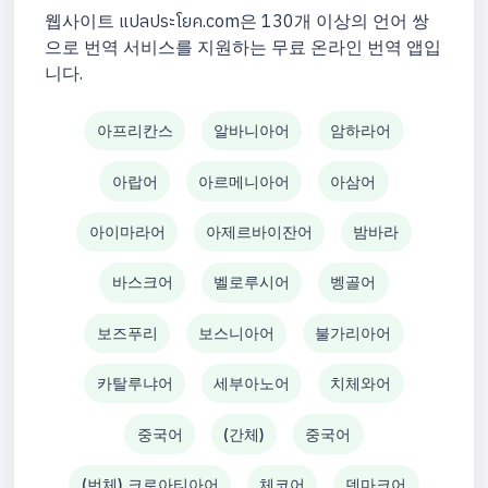
웹사이트 แปลประโยค.com은 130개 이상의 언어 쌍
으로 번역 서비스를 지원하는 무료 온라인 번역 앱입
니다.
아프리칸스
알바니아어
암하라어
아랍어
아르메니아어
아삼어
아이마라어
아제르바이잔어
밤바라
바스크어
벨로루시어
벵골어
보즈푸리
보스니아어
불가리아어
카탈루냐어
세부아노어
치체와어
중국어
(간체)
중국어
(번체) 크로아티아어
체코어
덴마크어