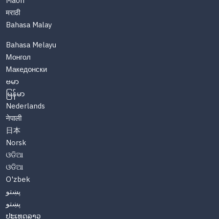
Maori
मराठी
Bahasa Malay
Bahasa Melayu
Монгол
Македонски
ဗမာ
မြန်မာ
Nederlands
नेपाली
日本
Norsk
ଓଡିଆ
ଓଡିଆ
O'zbek
پښتو
پښتو
ປະເທດລາວ