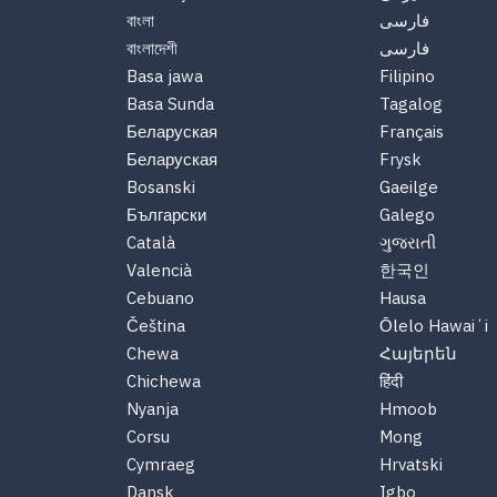
বাংলা
فارسی
বাংলাদেশী
فارسی
Basa jawa
Filipino
Basa Sunda
Tagalog
Беларуская
Français
Беларуская
Frysk
Bosanski
Gaeilge
Български
Galego
Català
ગુજરાતી
Valencià
한국인
Cebuano
Hausa
Čeština
Ōlelo Hawaiʻi
Chewa
Հայերեն
Chichewa
हिंदी
Nyanja
Hmoob
Corsu
Mong
Cymraeg
Hrvatski
Dansk
Igbo