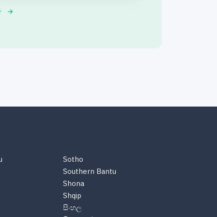
다
u
Sotho
Southern Bantu
Shona
Shqip
සිංහල