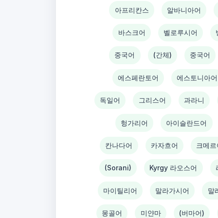
아프리칸스
알바니아어
바스크어
벨로루시어
중국어
(간체)
중국어
에스페란토어
에스토니아어
독일어
그리스어
과라니
헝가리어
아이슬란드어
칸나다어
카자흐어
크메르
(Sorani)
Kyrgy 라오스어
마이틸리어
말라가시어
말
몽골어
미얀마
(버마어)