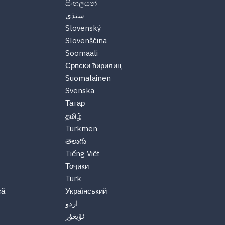
සිංහලයන්
سنڌي
Slovenský
Slovenščina
Soomaali
Српски ћирилиц
Suomalainen
Svenska
Татар
தமிழ்
Türkmen
తెలుగు
Tiếng Việt
Тоҷикӣ
Türk
că
Український
اردو
ئۇيغۇر