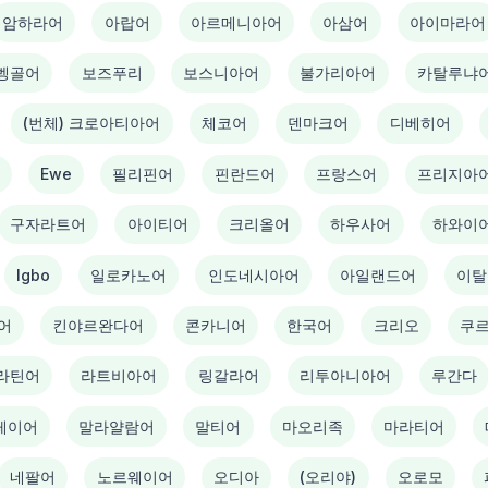
암하라어
아랍어
아르메니아어
아삼어
아이마라어
벵골어
보즈푸리
보스니아어
불가리아어
카탈루냐
(번체) 크로아티아어
체코어
덴마크어
디베히어
Ewe
필리핀어
핀란드어
프랑스어
프리지아
구자라트어
아이티어
크리올어
하우사어
하와이
Igbo
일로카노어
인도네시아어
아일랜드어
이탈
어
킨야르완다어
콘카니어
한국어
크리오
쿠
라틴어
라트비아어
링갈라어
리투아니아어
루간다
레이어
말라얄람어
말티어
마오리족
마라티어
네팔어
노르웨이어
오디아
(오리야)
오로모