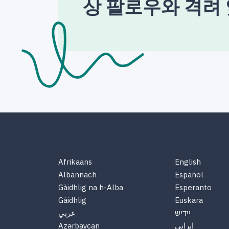
상 팔로우와 격려
Afrikaans
English
Albannach
Español
Gàidhlig na h-Alba
Esperanto
Gàidhlig
Euskara
יידיש
عربي
Azərbaycan
ایرانی