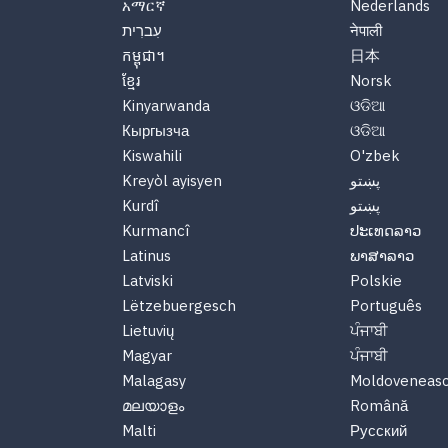
አማርኛ
Nederlands
עִברִית
नेपाली
កម្ពុជា។
日本
ខ្មែរ
Norsk
Kinyarwanda
ଓଡିଆ
Кыргызча
ଓଡିଆ
Kiswahili
O'zbek
Kreyòl ayisyen
پښتو
Kurdî
پښتو
Kurmancî
ປະເທດລາວ
Latinus
ພາສາລາວ
Latviski
Polskie
Lëtzebuergesch
Português
Lietuvių
ਪੰਜਾਬੀ
Magyar
ਪੰਜਾਬੀ
Malagasy
Moldoveneas
മലയാളം
Română
Malti
Русский