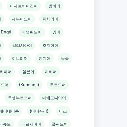
아제르바이잔어
밤바라
어
세부아노어
치체와어
Dogri
네덜란드어
영어
어
갈리시아어
조지아어
어
히브리어
힌디어
몽족
리아어
일본어
자바어
르드어
(Kurmanji)
쿠르드어
룩셈부르크어
마케도니아어
메이테이론
(마니푸리)
미조
파슈토
페르시아어
폴란드어