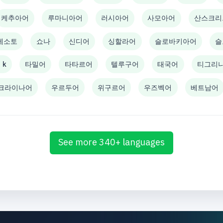
케추아어
루마니아어
러시아어
사모아어
산스크리
세소토
쇼나
신디어
싱할라어
슬로바키아어
슬
 k
타밀어
타타르어
텔루구어
태국어
티그리
크라이나어
우르두어
위구르어
우즈벡어
베트남어
See more 340+ languages