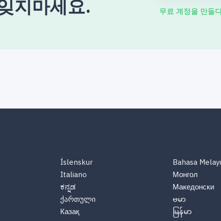
 잊지마세요.
무료 계정을 만들
Íslenskur
Bahasa Melay
Italiano
Монгол
ಕನ್ನಡ
Македонски
ქართული
ဗမာ
Казақ
မြန်မာ