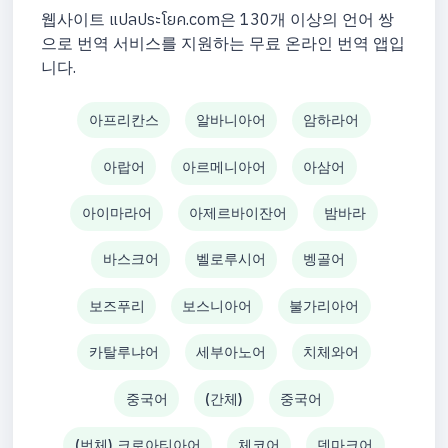
웹사이트 แปลประโยค.com은 130개 이상의 언어 쌍
으로 번역 서비스를 지원하는 무료 온라인 번역 앱입
니다.
아프리칸스
알바니아어
암하라어
아랍어
아르메니아어
아삼어
아이마라어
아제르바이잔어
밤바라
바스크어
벨로루시어
벵골어
보즈푸리
보스니아어
불가리아어
카탈루냐어
세부아노어
치체와어
중국어
(간체)
중국어
(번체) 크로아티아어
체코어
덴마크어