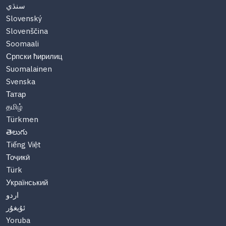
سنڌي
Slovenský
Slovenščina
Soomaali
Српски ћирилиц
Suomalainen
Svenska
Татар
தமிழ்
Türkmen
తెలుగు
Tiếng Việt
Тоҷикӣ
Türk
Український
اردو
ئۇيغۇر
Yoruba