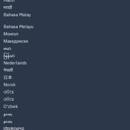
Maori
मराठी
Bahasa Malay
Bahasa Melayu
Монгол
Македонски
ဗမာ
မြန်မာ
Nederlands
नेपाली
日本
Norsk
ଓଡିଆ
ଓଡିଆ
O'zbek
پښتو
پښتو
ປະເທດລາວ