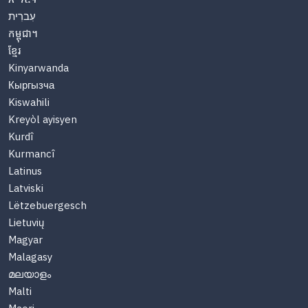
עִברִית
កម្ពុជា។
ខ្មែរ
Kinyarwanda
Кыргызча
Kiswahili
Kreyòl ayisyen
Kurdî
Kurmancî
Latinus
Latviski
Lëtzebuergesch
Lietuvių
Magyar
Malagasy
മലയാളം
Malti