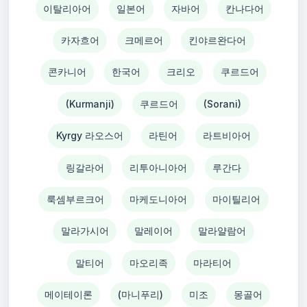
이탈리아어
일본어
자바어
칸나다어
카자흐어
크메르어
킨야르완다어
콘카니어
한국어
크리오
쿠르드어
(Kurmanji)
쿠르드어
(Sorani)
Kyrgy 라오스어
라틴어
라트비아어
링갈라어
리투아니아어
루간다
룩셈부르크어
마케도니아어
마이틸리어
말라가시어
말레이어
말라얄람어
말티어
마오리족
마라티어
메이테이론
(마니푸리)
미조
몽골어