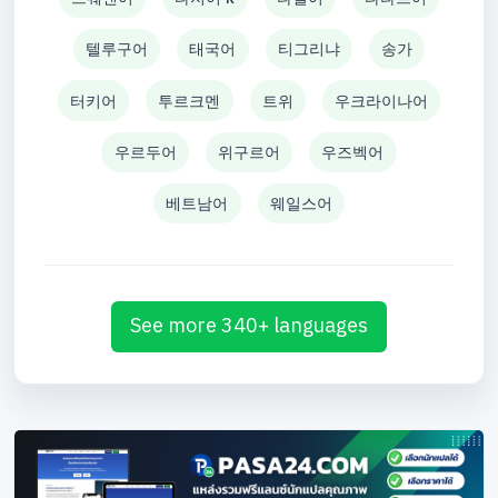
텔루구어
태국어
티그리냐
송가
터키어
투르크멘
트위
우크라이나어
우르두어
위구르어
우즈벡어
베트남어
웨일스어
See more 340+ languages