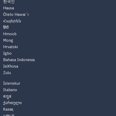
한국인
Hausa
Ōlelo Hawaiʻi
Հայերեն
हिंदी
Hmoob
Mong
Hrvatski
Igbo
Bahasa Indonesia
IsiXhosa
Zulu
Íslenskur
Italiano
ಕನ್ನಡ
ქართული
Казақ
አማርኛ