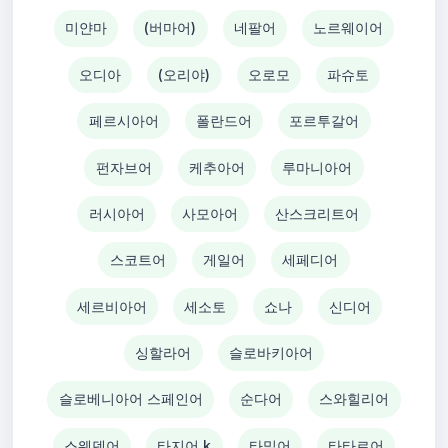
미얀마
(버마어)
네팔어
노르웨이어
오디아
(오리야)
오로모
파슈토
페르시아어
폴란드어
포르투갈어
펀자브어
케추아어
루마니아어
러시아어
사모아어
산스크리트어
스코트어
게일어
세페디어
세르비아어
세소토
쇼나
신디어
싱할라어
슬로바키아어
슬로베니아어 스페인어
순다어
스와힐리어
스웨덴어
타지어 k
타밀어
타타르어