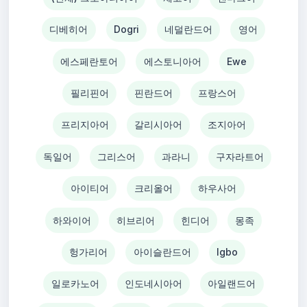
디베히어
Dogri
네덜란드어
영어
에스페란토어
에스토니아어
Ewe
필리핀어
핀란드어
프랑스어
프리지아어
갈리시아어
조지아어
독일어
그리스어
과라니
구자라트어
아이티어
크리올어
하우사어
하와이어
히브리어
힌디어
몽족
헝가리어
아이슬란드어
Igbo
일로카노어
인도네시아어
아일랜드어