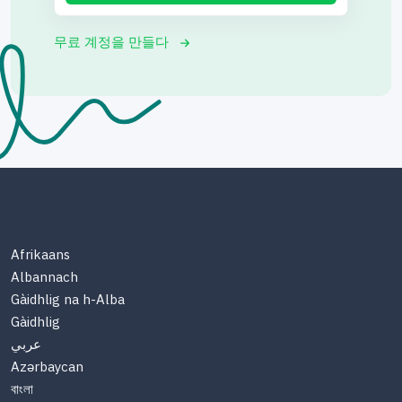
무료 계정을 만들다
Afrikaans
Albannach
Gàidhlig na h-Alba
Gàidhlig
عربي
Azərbaycan
বাংলা