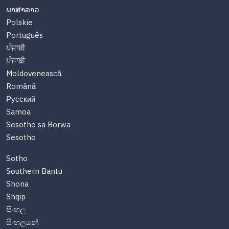
ພາສາລາວ
Polskie
Português
ਪੰਜਾਬੀ
ਪੰਜਾਬੀ
Moldovenească
Română
Русский
Samoa
Sesotho sa Borwa
Sesotho
Sotho
Southern Bantu
Shona
Shqip
සිංහල
සිංහලයන්