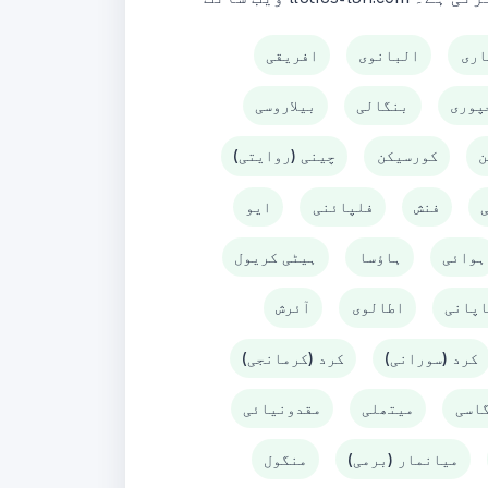
اری
البانوی
افریقی
پوری
بنگالی
بیلاروسی
ن
کورسیکن
چینی (روایتی)
فنش
فلپائنی
ایو
ہوائی
ہاؤسا
ہیٹی کریول
اپانی
اطالوی
آئرش
کرد (سورانی)
کرد (کرمانجی)
گاسی
میتھلی
مقدونیائی
میانمار (برمی)
منگول