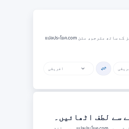
แปลประโยค.com کے بارے میں ترجمہ اردو سے ڈچ پورے جملے یا مختصر متن کا ترجمہ، مفت ترجمہ! فارمیٹنگ ٹولز کے ساتھ مترجم، متن
ے سے لطف اٹھائیں۔