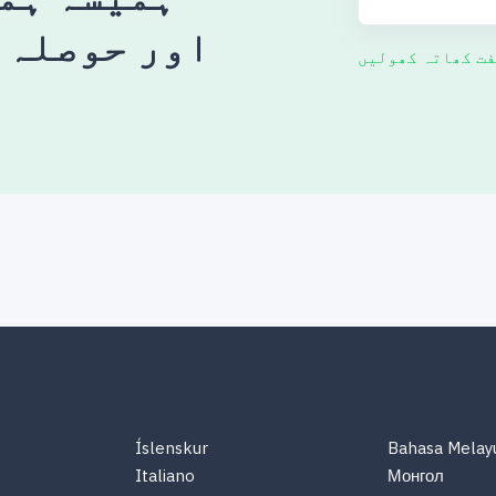
اور حوصلہ 
فت کھاتہ کھولیں
Íslenskur
Bahasa Melay
Italiano
Монгол