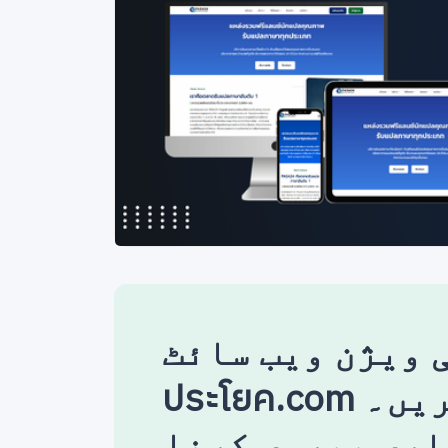
ویژن ویب سائٹ แปล
ประโยค.com پر عمل کریں۔
اری پیروی کرنا