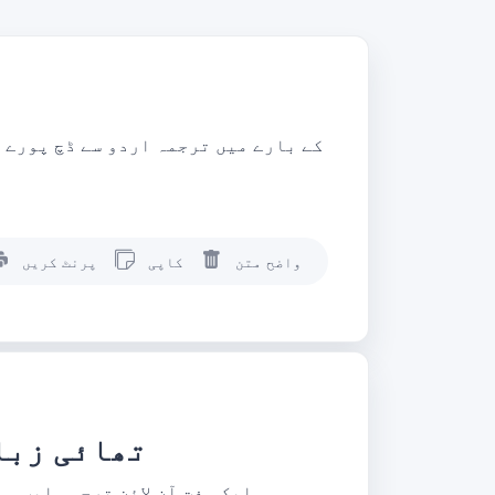
واضح متن
کاپی
پرنٹ کریں
تھائی زبا
ویب سائٹ แปลประโยค.com ایک مفت آن لائن ترجمہ ایپ ہے جو 130+ زبان کے جوڑوں میں ترجمہ کی خدمات کو س