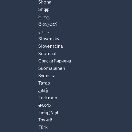
Shona
Shqip
සිංහල
සිංහලයන්
سنڌي
Slovenský
Slovenščina
Soomaali
Српски ћирилиц
Suomalainen
Svenska
Татар
தமிழ்
Türkmen
తెలుగు
Tiếng Việt
Тоҷикӣ
Türk