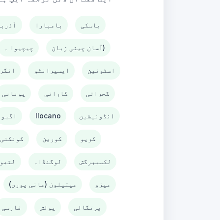
باسکی
بامبارا
آذربا
آسان چینی زبان)
چیچیوا ۔
اسٹونین
ایسپرانٹو
انگر
گجراتی
گارانی
یونانی
انڈونیشین
Ilocano
اگبو
کریو
کورین
کونکنی
لکسمبرگش
لوگنڈا۔
لتھو
میزو
میتیلون (مانی پوری)
پرتگالی
پولش
فارسی