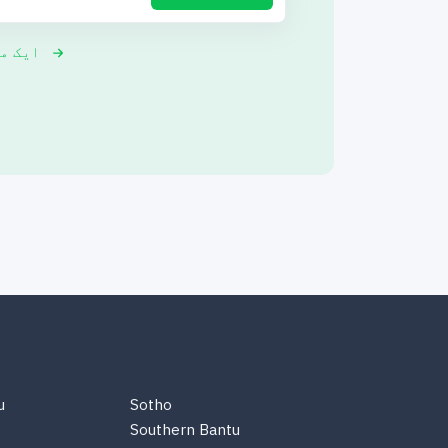
ایک م
u
Sotho
Southern Bantu