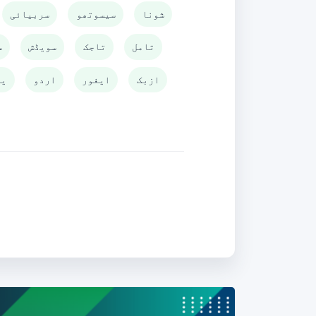
شونا
سیسوتھو
سربیائی
تامل
تاجک
سویڈش
س
ازبک
ایغور
اردو
یو