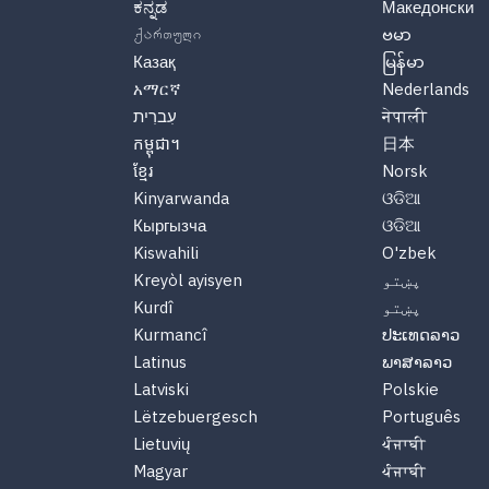
ಕನ್ನಡ
Македонски
ქართული
ဗမာ
Казақ
မြန်မာ
አማርኛ
Nederlands
नेपाली
עִברִית
កម្ពុជា។
日本
ខ្មែរ
Norsk
Kinyarwanda
ଓଡିଆ
Кыргызча
ଓଡିଆ
Kiswahili
O'zbek
پښتو
Kreyòl ayisyen
پښتو
Kurdî
Kurmancî
ປະເທດລາວ
Latinus
ພາສາລາວ
Latviski
Polskie
Lëtzebuergesch
Português
Lietuvių
ਪੰਜਾਬੀ
Magyar
ਪੰਜਾਬੀ