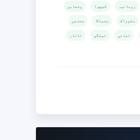
رومانیہ
کیچوا
پنجابی
سلوواک
سنہالا
سندھی
تھائی
تیلگو
تاتار