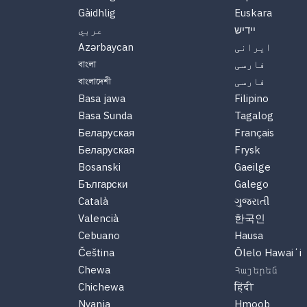
Gàidhlig
Euskara
יידיש
عربي
ایرانی
Azərbaycan
فارسی
বাংলা
فارسی
বাংলাদেশী
Basa jawa
Filipino
Basa Sunda
Tagalog
Беларуская
Français
Беларуская
Frysk
Bosanski
Gaeilge
Български
Galego
Català
ગુજરાતી
Valencià
한국인
Cebuano
Hausa
Čeština
Ōlelo Hawaiʻi
Chewa
Հայերեն
Chichewa
हिंदी
Nyanja
Hmoob