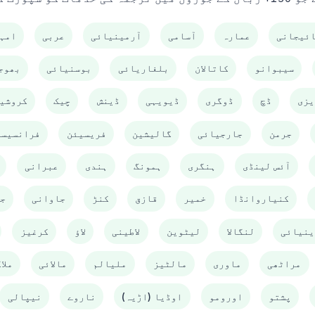
ئیجانی
عمارہ
آسامی
آرمینیائی
عربی
امہ
سیبوانو
کاتالان
بلغاریائی
بوسنیائی
بھوج
یزی
ڈچ
ڈوگری
ڈیویہی
ڈینش
چیک
کروشی
جرمن
جارجیائی
گالیشین
فریسیئن
فرانسیسی
آئس لینڈی
ہنگری
ہمونگ
ہندی
عبرانی
کنیاروانڈا
خمیر
قازق
کنڑ
جاوانی
ج
ینیائی
لنگالا
لیٹوین
لاطینی
لاؤ
کرغیز
مراٹھی
ماوری
مالٹیز
ملیالم
مالائی
ملا
پشتو
اورومو
اوڈیا (اڑیہ)
ناروے
نیپالی