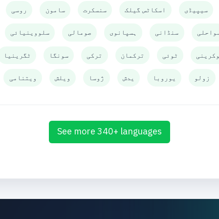
سیپیڈی
اسکاٹس گیلک
سنسکرت
سامون
روسی
واحلی
سنڈانی
ہسپانوی
صومالی
سلووینیائی
کرینی
ٹوئی
ترکمان
ترکی
سونگا
ٹگرینیا
زولو
یوروبا
یدش
ژوسا
ویلش
ویتنامی
See more 340+ languages