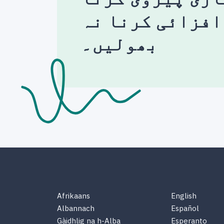
افزائی کرنا نہ
بھولیں۔
Afrikaans
English
Albannach
Español
Gàidhlig na h-Alba
Esperanto