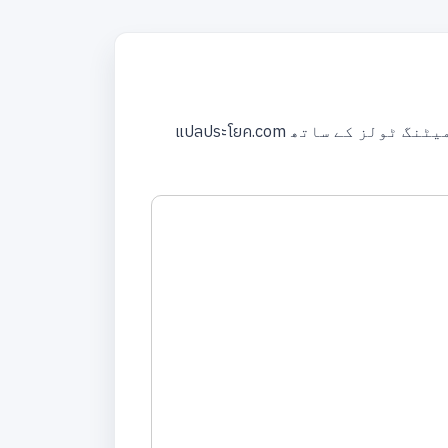
แปลประโยค.com کے بارے میں ترجمہ اردو سے بھوجپوری پورے جملے یا مختصر متن کا ترجمہ، مفت ترجمہ! فارمیٹنگ ٹولز کے ساتھ