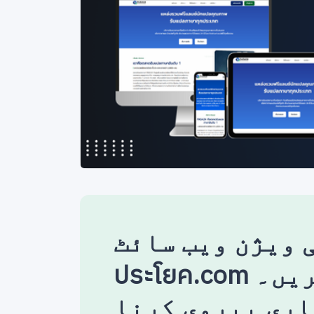
ویژن ویب سائٹ แปล
ประโยค.com پر عمل کریں۔
اری پیروی کرنا