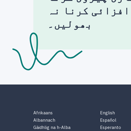
افزائی کرنا نہ
بھولیں۔
Afrikaans
English
Albannach
Español
Gàidhlig na h-Alba
Esperanto