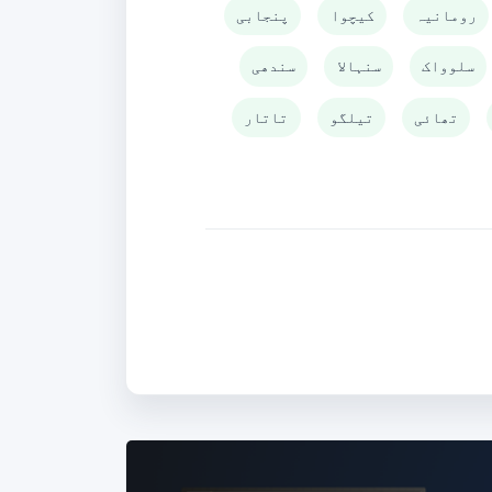
رومانیہ
کیچوا
پنجابی
سلوواک
سنہالا
سندھی
تھائی
تیلگو
تاتار