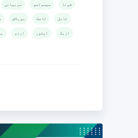
شونا
سیسوتھو
سربیائی
تامل
تاجک
سویڈش
س
ازبک
ایغور
اردو
یو