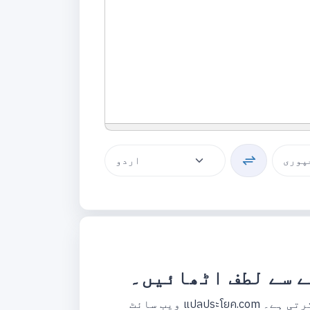
ے سے لطف اٹھائیں۔