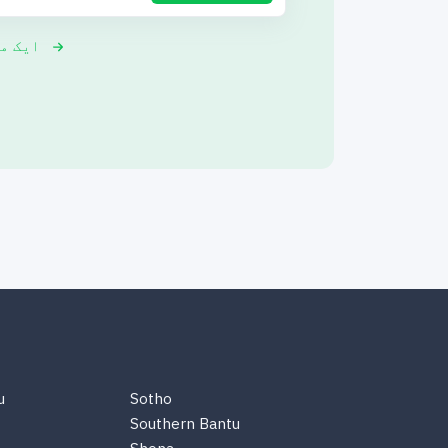
ایک م
u
Sotho
Southern Bantu