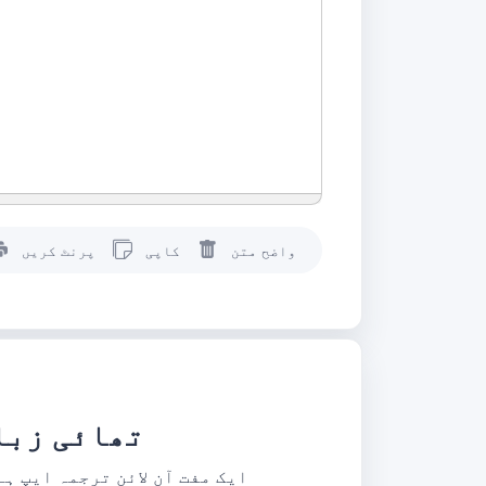
واضح متن
کاپی
پرنٹ کریں
تھائی زبا
ویب سائٹ แปลประโยค.com ایک مفت آن لائن ترجمہ ایپ ہے جو 130+ زبان کے جوڑوں میں ترجمہ کی خدمات کو س