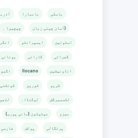
باسکی
بامبارا
آذربا
آسان چینی زبان)
چیچیوا ۔
اسٹونین
ایسپرانٹو
انگر
گجراتی
گارانی
یونانی
انڈونیشین
Ilocano
اگبو
کریو
کورین
کونکنی
لکسمبرگش
لوگنڈا۔
لتھو
میزو
میتیلون (مانی پوری)
پرتگالی
پولش
فارسی