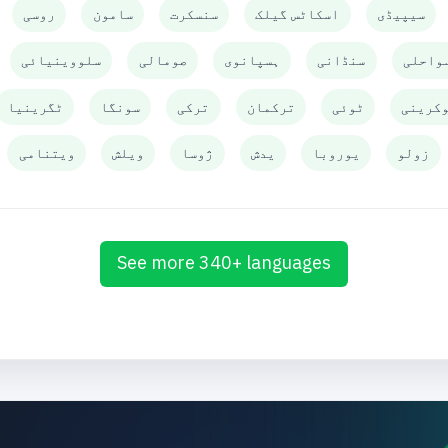
سیپیڈی
اسکاٹس گیلک
سنسکرت
سامون
روسی
واحلی
سنڈانی
ہسپانوی
صومالی
سلووینیائی
کرینی
ٹوئی
ترکمان
ترکی
سونگا
ٹگرینیا
زولو
یوروبا
یدش
ژوسا
ویلش
ویتنامی
See more 340+ languages