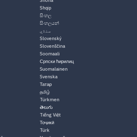
Shona
Shqip
සිංහල
සිංහලයන්
سنڌي
Slovenský
Slovenščina
Soomaali
Српски ћирилиц
Suomalainen
Svenska
Татар
தமிழ்
Türkmen
తెలుగు
Tiếng Việt
Тоҷикӣ
Türk