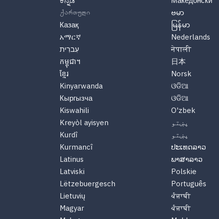
ಕನ್ನಡ
Македонски
ქართული
ဗမာ
Казақ
မြန်မာ
አማርኛ
Nederlands
नेपाली
עִברִית
កម្ពុជា។
日本
ខ្មែរ
Norsk
Kinyarwanda
ଓଡିଆ
Кыргызча
ଓଡିଆ
Kiswahili
O'zbek
پښتو
Kreyòl ayisyen
پښتو
Kurdî
Kurmancî
ປະເທດລາວ
Latinus
ພາສາລາວ
Latviski
Polskie
Lëtzebuergesch
Português
Lietuvių
ਪੰਜਾਬੀ
Magyar
ਪੰਜਾਬੀ