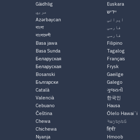
Gàidhlig
Euskara
יידיש
عربي
ایرانی
Azərbaycan
فارسی
বাংলা
فارسی
বাংলাদেশী
Basa jawa
Filipino
Basa Sunda
Tagalog
Беларуская
Français
Беларуская
Frysk
Bosanski
Gaeilge
Български
Galego
Català
ગુજરાતી
Valencià
한국인
Cebuano
Hausa
Čeština
Ōlelo Hawaiʻi
Chewa
Հայերեն
Chichewa
हिंदी
Nyanja
Hmoob