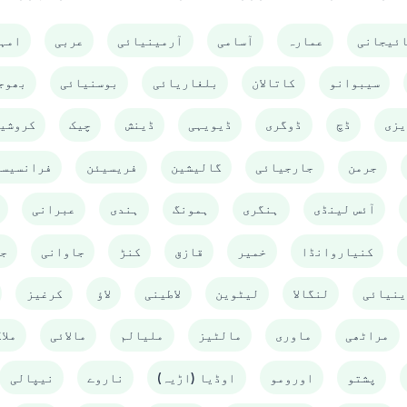
ئیجانی
عمارہ
آسامی
آرمینیائی
عربی
امہ
سیبوانو
کاتالان
بلغاریائی
بوسنیائی
بھوج
یزی
ڈچ
ڈوگری
ڈیویہی
ڈینش
چیک
کروشی
جرمن
جارجیائی
گالیشین
فریسیئن
فرانسیسی
آئس لینڈی
ہنگری
ہمونگ
ہندی
عبرانی
کنیاروانڈا
خمیر
قازق
کنڑ
جاوانی
ج
ینیائی
لنگالا
لیٹوین
لاطینی
لاؤ
کرغیز
مراٹھی
ماوری
مالٹیز
ملیالم
مالائی
ملا
پشتو
اورومو
اوڈیا (اڑیہ)
ناروے
نیپالی