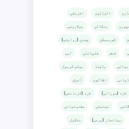
اری
البانوی
افریقی
پوری
بنگالی
بیلاروسی
ن
کورسیکن
چینی (روایتی)
فنش
فلپائنی
ایو
ہوائی
ہاؤسا
ہیٹی کریول
اپانی
اطالوی
آئرش
کرد (سورانی)
کرد (کرمانجی)
گاسی
میتھلی
مقدونیائی
میانمار (برمی)
منگول