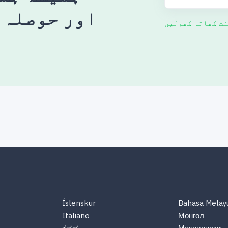
اور حوصلہ 
فت کھاتہ کھولیں
Íslenskur
Bahasa Melay
Italiano
Монгол