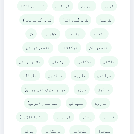
کریو
کورین
کونکنی
کنیاروانڈا
کرغیز
کرد (سورانی)
کرد (کرمانجی)
لنگالا
لیٹوین
لاطینی
لاؤ
لکسمبرگش
لوگنڈا۔
لتھوینیائی
مالائی
ملاگاسی
میتھلی
مقدونیائی
مراٹھی
ماوری
مالٹیز
ملیالم
منگول
میزو
میتیلون (مانی پوری)
ناروے
نیپالی
میانمار (برمی)
فارسی
پشتو
اورومو
اوڈیا (اڑیہ)
کیچوا
پنجابی
پرتگالی
پولش