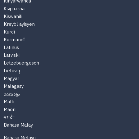
Kinyarwanda
Кыргызча
Kiswahili
Kreyòl ayisyen
Kurdî
Kurmancî
Latinus
Latviski
Lëtzebuergesch
Lietuvių
Magyar
Malagasy
മലയാളം
Malti
Maori
मराठी
Bahasa Malay
Bahasa Melayu