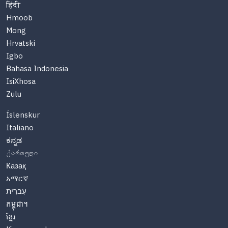
हिंदी
Hmoob
Mong
Hrvatski
Igbo
Bahasa Indonesia
IsiXhosa
Zulu
Íslenskur
Italiano
ಕನ್ನಡ
ქართული
Казақ
አማርኛ
עִברִית
កម្ពុជា។
ខ្មែរ