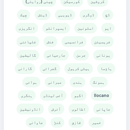
کروشین
کورسیکن
چینی (روایتی)
ڈچ
ڈوگری
ڈیویہی
ڈینش
چیک
ایو
اسٹونین
ایسپرانٹو
انگریزی
فریسیئن
فرانسیسی
فنش
فلپائنی
یونانی
جرمن
جارجیائی
گالیشین
ہاؤسا
ہیٹی کریول
گجراتی
گارانی
ہمونگ
ہندی
عبرانی
ہوائی
Ilocano
اگبو
آئس لینڈی
ہنگری
جاپانی
اطالوی
آئرش
انڈونیشین
خمیر
قازق
کنڑ
جاوانی