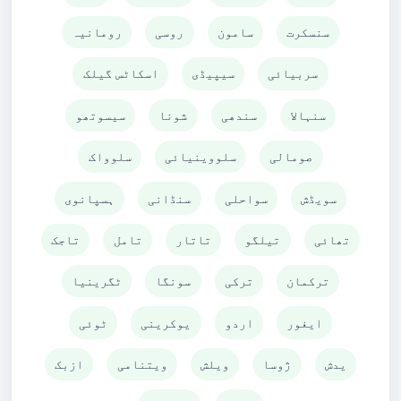
سنسکرت
سامون
روسی
رومانیہ
سربیائی
سیپیڈی
اسکاٹس گیلک
سنہالا
سندھی
شونا
سیسوتھو
صومالی
سلووینیائی
سلوواک
سویڈش
سواحلی
سنڈانی
ہسپانوی
تھائی
تیلگو
تاتار
تامل
تاجک
ترکمان
ترکی
سونگا
ٹگرینیا
ایغور
اردو
یوکرینی
ٹوئی
یدش
ژوسا
ویلش
ویتنامی
ازبک