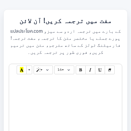
مفت میں ترجمہ کریں! آن لائن
แปลประโยค.com کے بارے میں ترجمہ اردو سے میزو
پورے جملے یا مختصر متن کا ترجمہ، مفت ترجمہ!
فارمیٹنگ ٹولز کے ساتھ مترجم، متن میں ترمیم
کریں، فوری طور پر ترجمہ کریں۔
16