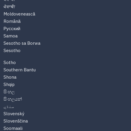
ਪੰਜਾਬੀ
Moldovenească
Română
Русский
Samoa
Sesotho sa Borwa
Sesotho
Sotho
Southern Bantu
Shona
Shqip
සිංහල
සිංහලයන්
سنڌي
Slovenský
Slovenščina
Soomaali