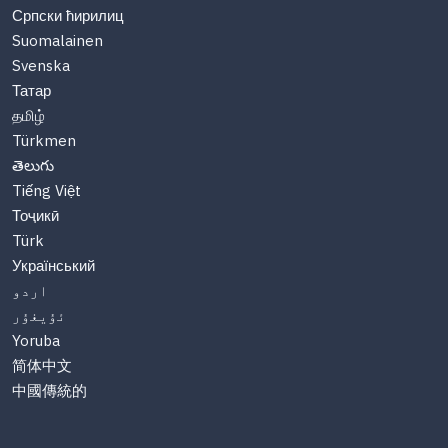
Српски ћирилиц
Suomalainen
Svenska
Татар
தமிழ்
Türkmen
తెలుగు
Tiếng Việt
Тоҷикӣ
Türk
Український
اردو
ئۇيغۇر
Yoruba
简体中文
中國傳統的