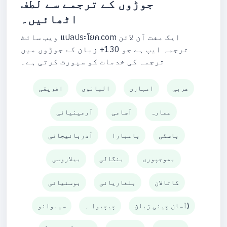
جوڑوں کے ترجمے سے لطف
اٹھائیں۔
ویب سائٹ แปลประโยค.com ایک مفت آن لائن
ترجمہ ایپ ہے جو 130+ زبان کے جوڑوں میں
ترجمہ کی خدمات کو سپورٹ کرتی ہے۔
عربی
امہاری
البانوی
افریقی
عمارہ
آسامی
آرمینیائی
باسکی
بامبارا
آذربائیجانی
بھوجپوری
بنگالی
بیلاروسی
کاتالان
بلغاریائی
بوسنیائی
آسان چینی زبان)
چیچیوا ۔
سیبوانو