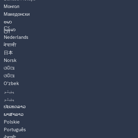
Монгол
Македонски
ဗမာ
မြန်မာ
Nederlands
नेपाली
日本
Norsk
ଓଡିଆ
ଓଡିଆ
O'zbek
پښتو
پښتو
ປະເທດລາວ
ພາສາລາວ
Polskie
Português
ਪੰਜਾਬੀ