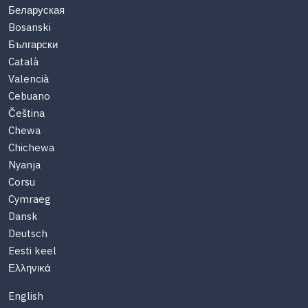
Беларуская
Bosanski
Български
Català
Valencià
Cebuano
Čeština
Chewa
Chichewa
Nyanja
Corsu
Cymraeg
Dansk
Deutsch
Eesti keel
Ελληνικά
English