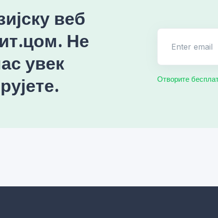
зијску веб
ит.цом. Не
Enter email
ас увек
рујете.
Отворите бесплат