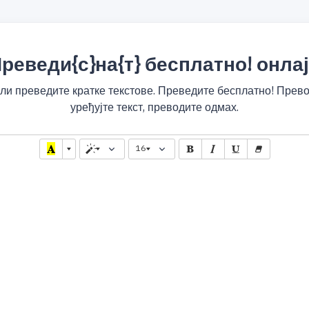
реведи{с}на{т} бесплатно! онла
 или преведите кратке текстове. Преведите бесплатно! Пре
уређујте текст, преводите одмах.
16