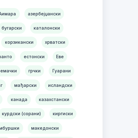
Аимара
азербејџански
бугарски
каталонски
корзикански
хрватски
ранто
естонски
Еве
емачки
грчки
Гуарани
г
мађарски
исландски
канада
казахстански
курдски (сорани)
киргиски
ембуршки
македонски